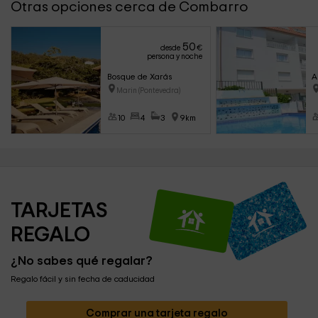
Otras opciones cerca de Combarro
50
desde
€
persona y noche
Bosque de Xarás
A
Marin (Pontevedra)
10
4
3
9km
TARJETAS 
REGALO
¿No sabes qué regalar?
Regalo fácil y sin fecha de caducidad
Comprar una tarjeta regalo