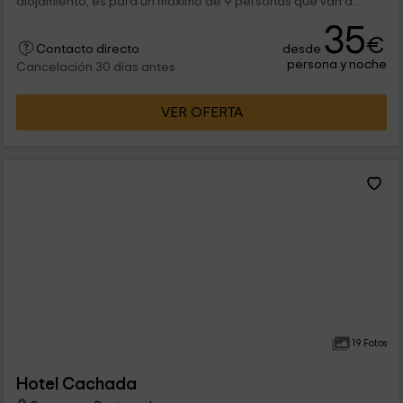
alojamiento, es para un máximo de 9 personas que van a
encontrar en el interior las...
35
€
desde
Contacto directo
persona y noche
Cancelación 30 días antes
VER OFERTA
19 Fotos
Hotel Cachada