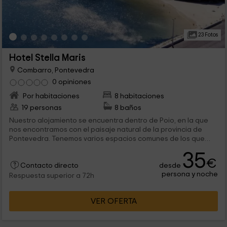
23 Fotos
Hotel Stella Maris
Combarro, Pontevedra
0 opiniones
Por habitaciones
8 habitaciones
19 personas
8 baños
Nuestro alojamiento se encuentra dentro de Poio, en la que
nos encontramos con el paisaje natural de la provincia de
Pontevedra. Tenemos varios espacios comunes de los que
disfrutar a fondo y para los que tenéis todo tipo de
35
comodidades integradas. Hay un total de 8 habitaciones, que
€
desde
se reparten entre las 6 dobles, repartidas con cama de
Contacto directo
persona y noche
matrimonio y 2 camas individuales a partes iguales; una
Respuesta superior a 72h
habitación triple, y una cuádruple.
VER OFERTA