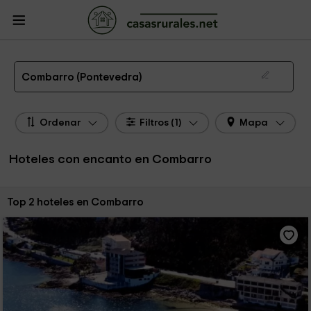
CasasRurales.net
Casas Rurales
Hoteles con encanto
Hoteles con encanto
Galicia
Hoteles con encanto Pontevedra
Hoteles con encanto Combarro
Hoteles con Encanto en Combarro
Combarro (Pontevedra)
Ordenar
Filtros (1)
Mapa
Hoteles con encanto en Combarro
Ordenar por:
Top 2 hoteles en Combarro