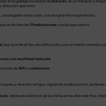
uado en la gallega localidad de
Boborás
, en un tranquilo y mági
r dirección que mires.
X
, catalogado como pazo, con una gran finca ajardinada.
 que se dividen las
19 habitaciones
con las que cuenta:
al
, muy acorde al tipo de edificación, y en su interior cuentan co
onas con movilidad reducida
.
a través de
WiFi
y
calefacción
.
rciopelo y de estilo antiguo, siguiendo la decoración, teniendo 
acas
, ideal para disfrutar de las vistas en los días más fríos, mien