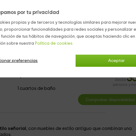
un ambiente rústico a la estancia, y donde podrás disfrutar del
 la comarca.
pamos por tu privacidad
de el verde se hace presente en todas partes, con cuidada
emporada
.
okies propias y de terceros y tecnologías similares para mejorar nuest
co, proporcionar funcionalidades para redes sociales y personalizar e
dmiten mascotas
tampoco.
 función de tus hábitos de navegación, que aceptas haciendo clic en 
s con encanto Boboras
ión sobre nuestra
Política de cookies.
ionar preferencias
Aceptar
ndar Superior
3
desde
persona y n
1 cuartos de baño
tilo señorial
, con muebles de estilo antiguo que combinan una
rados.