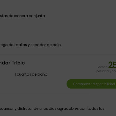
uestas de manera conjunta
ego de toallas y secador de pelo
ndar Triple
2
desde
persona y n
1 cuartos de baño
escansar y disfrutar de unos días agradables con todas las