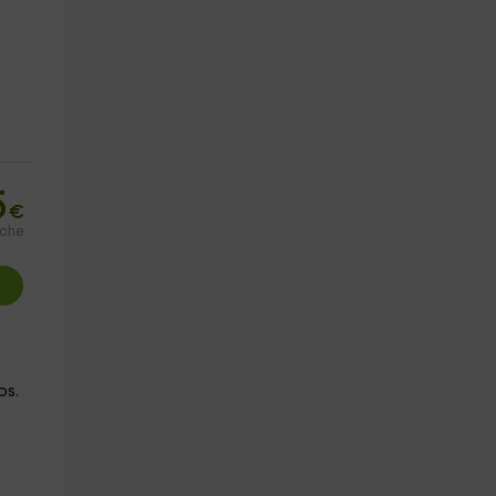
5
€
oche
os.