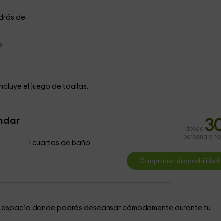
ndrás de:
e
ncluye el juego de toallas.
ndar
3
desde
persona y n
1 cuartos de baño
io espacio donde podrás descansar cómodamente durante tu