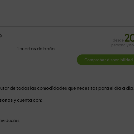
o
2
desde
persona y n
1 cuartos de baño
rutar de todas las comodidades que necesitas para el día a día.
rsonas
y cuenta con:
ividuales.