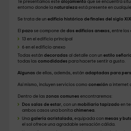
Te presentamos este
alojamiento
que se encuentra sit
entorno donde la
naturaleza
está presente en cualquie
Se trata de un
edificio histórico de finales del siglo XI
El
pazo
se compone de
dos edificios anexos
, entre los
13 en el edificio principal
6 en el edificio anexo
Todas están
decoradas
al detalle con un
estilo señori
todas las
comodidades
para hacerte sentir a gusto.
Algunas
de ellas, además, están
adaptadas para pers
Así mismo, incluyen servicios como
conexión
a internet 
Dentro de las
zonas comunes
encontraremos:
Dos salas de estar
, con un
mobiliario tapizado
en te
ambos casos una bonita
chimenea
.
Una
galería acristalada
, equipada con
mesas y but
el sol ofrece una agradable sensación cálida.