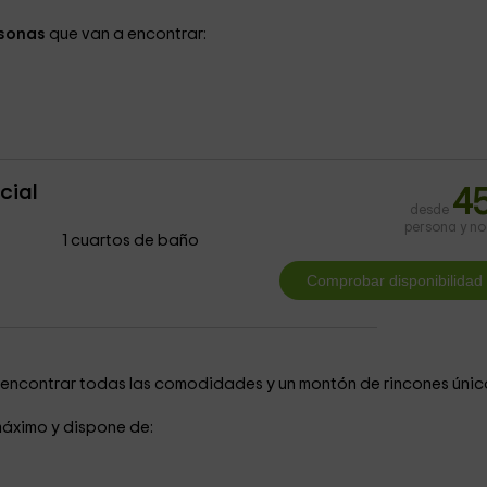
rsonas
que van a encontrar:
cial
4
desde
persona y n
1 cuartos de baño
 a encontrar todas las comodidades y un montón de rincones únic
áximo y dispone de: