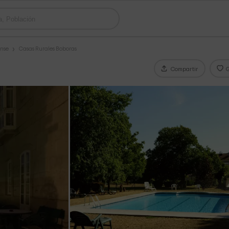
ense
Casas Rurales Boboras
Compartir