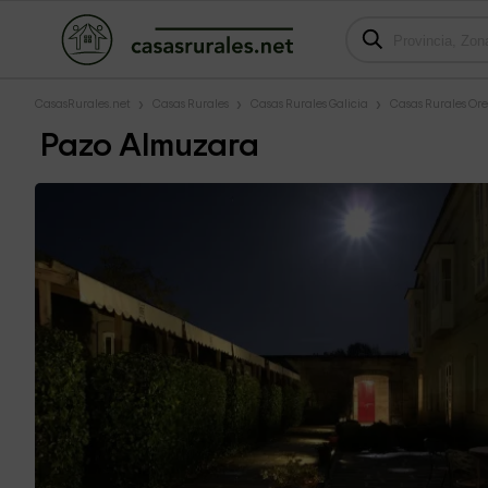
CasasRurales.net
Casas Rurales
Casas Rurales Galicia
Casas Rurales Or
Pazo Almuzara