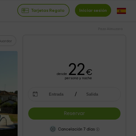
Tarjetas Regalo
Iniciar sesión
Pazo Almuzara
Guardar
22
€
desde
persona y noche
Reservar
Cancelación 7 días