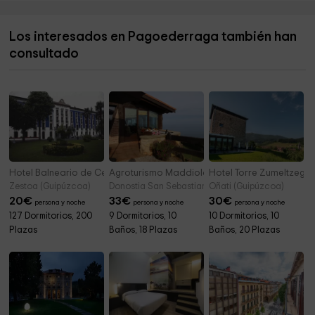
Carmelitas Descalzas
5,2 km
Los interesados en Pagoederraga también han
Ayuntamiento De Zarautz
5,5 km
consultado
Ayuntamiento de Zarautz
5,5 km
Hotel Balneario de Cestona
Agroturismo Maddiola
Hotel Torre Zumeltzegi
Zestoa (Guipúzcoa)
Donostia San Sebastian (Guipúzcoa)
Oñati (Guipúzcoa)
20
€
33
€
30
€
persona y noche
persona y noche
persona y noche
127 Dormitorios, 200
9 Dormitorios, 10
10 Dormitorios, 10
Plazas
Baños, 18 Plazas
Baños, 20 Plazas