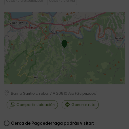
Casas Rurales Guipúzcoa
Casas Rurales Aia
Barrio Santio Erreka, 7 A
20810
Aia
(
Guipúzcoa
)
Compartir ubicación
Generar ruta
Cerca de Pagoederraga podrás visitar: