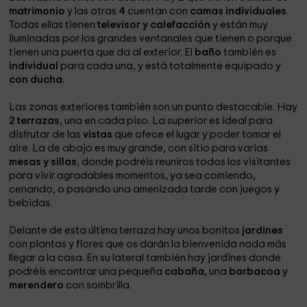
matrimonio
y las otras
4
cuentan con
camas individuales
.
Todas ellas tienen
televisor y calefacción
y están muy
iluminadas por los grandes ventanales que tienen o porque
tienen una puerta que da al exterior. El
baño
también es
individual
para cada una, y está totalmente equipado y
con ducha
.
Las zonas exteriores también son un punto destacable. Hay
2 terrazas
, una en cada piso. La superior es ideal para
disfrutar de las
vistas
que ofece el lugar y poder tomar el
aire. La de abajo es muy grande, con sitio para varias
mesas y sillas
, donde podréis reuniros todos los visitantes
para vivir agradables momentos, ya sea comiendo,
cenando, o pasando una amenizada tarde con juegos y
bebidas.
Delante de esta última terraza hay unos bonitos
jardines
con plantas y flores
que os darán la bienvenida nada más
llegar a la casa. En su lateral también hay jardines donde
podréis encontrar una pequeña
cabaña
, una
barbacoa
y
merendero
con sombrilla.