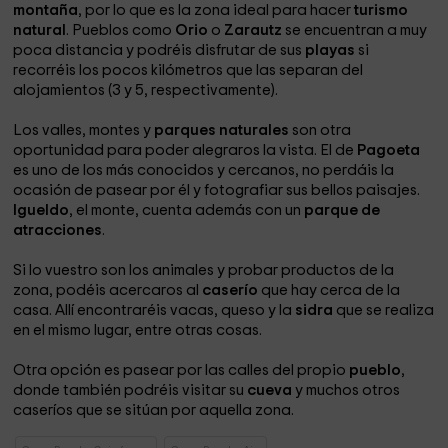
montaña
, por lo que es la zona ideal para hacer
turismo
natural
. Pueblos como
Orio
o
Zarautz
se encuentran a muy
poca distancia y podréis disfrutar de sus
playas
si
recorréis los pocos kilómetros que las separan del
alojamientos (3 y 5, respectivamente).
Los valles, montes y
parques naturales
son otra
oportunidad para poder alegraros la vista. El de
Pagoeta
es uno de los más conocidos y cercanos, no perdáis la
ocasión de pasear por él y fotografiar sus bellos paisajes.
Igueldo
, el monte, cuenta además con un
parque de
atracciones
.
Si lo vuestro son los animales y probar productos de la
zona, podéis acercaros al
caserío
que hay cerca de la
casa. Allí encontraréis vacas, queso y la
sidra
que se realiza
en el mismo lugar, entre otras cosas.
Otra opción es pasear por las calles del propio
pueblo
,
donde también podréis visitar su
cueva
y muchos otros
caseríos que se sitúan por aquella zona.