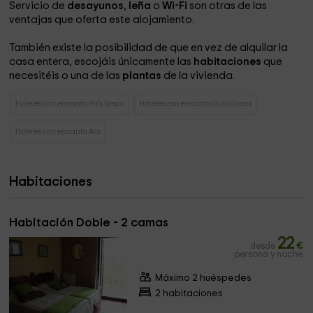
Servicio de
desayunos
,
leña
o
Wi-Fi
son otras de las
ventajas que oferta este alojamiento.
También existe la posibilidad de que en vez de alquilar la
casa entera, escojáis únicamente las
habitaciones
que
necesitéis o una de las
plantas
de la vivienda.
Hoteles con encanto País Vasco
Hoteles con encanto Guipúzcoa
Hoteles con encanto Aia
Habitaciones
Habitación Doble - 2 camas
22
desde
€
persona y noche
Máximo 2 huéspedes
2 habitaciones