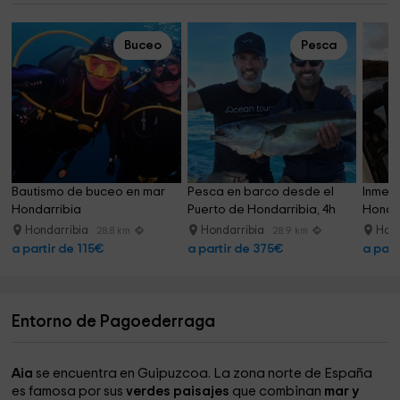
Buceo
Pesca
Bautismo de buceo en mar 
Pesca en barco desde el 
Inmers
Hondarribia
Puerto de Hondarribia, 4h
Hondar
Hondarribia
Hondarribia
Hond
28.8 km
28.9 km
a partir de 115€
a partir de 375€
a part
Entorno de Pagoederraga
Aia
se encuentra en Guipuzcoa. La zona norte de España
es famosa por sus
verdes paisajes
que combinan
mar y