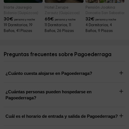
Iriarte Jauregia
Hotel Zerupe
Pensión Joakina
Bidania (Guipúzcoa)
Zarautz (Guipúzcoa)
Donostia San Sebastian (
30
€
65
€
32
€
persona y noche
persona y noche
persona y noche
19 Dormitorios, 19
11 Dormitorios, 11
4 Dormitorios, 4
Baños, 41 Plazas
Baños, 26 Plazas
Baños, 9 Plazas
Preguntas frecuentes sobre Pagoederraga
¿Cuánto cuesta alojarse en Pagoederraga?
¿Cuántas personas pueden hospedarse en
Pagoederraga?
Cuál es el horario de entrada y salida de Pagoederraga?