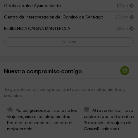
Orioko Udala - Ayuntamiento
1,9 km
Centro de Interpretación del Camino de SAntiago
2,0 km
RESIDENCIA CANINA MANTEROLA
2,8 km
Usurbil
3,5 km
Más
Agorregi burdinola eta errotak / ferrería y molinos
3,5 km
Iturraran parketxea Pagoeta parke naturala
3,6 km
Nuestro compromiso contigo
Jardín Botánico de Iturraran Lorategi Botanikoa
3,6 km
Lar Zaldiak
3,9 km
Te garantizamos la mejor calidad de nuestros alojamientos y
servicios
Ayuntamiento de Aia
3,9 km
Parroquia De San Esteban
4,0 km
No cargamos comisiones a los 
Al reservar con nosotr
viajeros, sino a los alojamientos. 
cubierto por la Garantía de
Ayuntamiento de Aia
4,0 km
Por eso te ofrecemos siempre el 
Protección al viajero de 
mejor precio.
CasasRurales.net
URTINEA
4,4 km