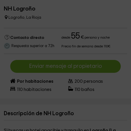
NH Logroño
Logroño, La Rioja
55
€
Contacto directo
desde
persona y noche
Respuesta superior a 72h
Precio fin de semana desde 110€
Enviar mensaje al propietario
Por habitaciones
200
personas
110
habitaciones
110
baños
Descripción de NH Logroño
Si buscas un hotel apacible y tranquilo en
Logroño (La