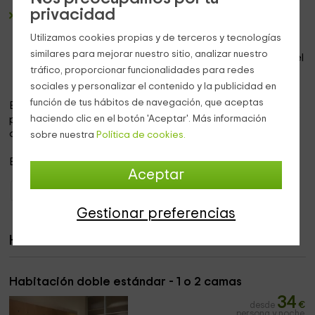
privacidad
Hay un
cuarto de baño privado
en todas las
habitaciones. Este incluye una
bañera
con mango de
Utilizamos cookies propias y de terceros y tecnologías
ducha incorporado que proporciona un agradable
similares para mejorar nuestro sitio, analizar nuestro
chorro de cortina de lluvia. Además, podrás hacer uso del
tráfico, proporcionar funcionalidades para redes
set de amenities que ofrece el alojamiento.
sociales y personalizar el contenido y la publicidad en
función de tus hábitos de navegación, que aceptas
El
snack-bar
del lugar es de lo más completo, pero además
haciendo clic en el botón 'Aceptar'. Más información
podrás disfrutar de un
buffet de desayunos
con todo tipo
de alimentos, desde dulces a salados.
sobre nuestra
Política de cookies.
Este hotel
admite mascotas
bajo consulta previa.
Aceptar
Hoteles con encanto La Rioja
Hoteles con encanto Logroño
Gestionar preferencias
Habitaciones
Habitación doble estándar - 1 o 2 camas
34
desde
€
persona y noche