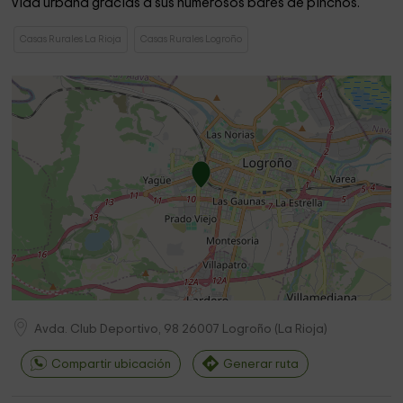
vida urbana gracias a sus numerosos bares de pinchos.
Casas Rurales La Rioja
Casas Rurales Logroño
Avda. Club Deportivo, 98
26007
Logroño
(
La Rioja
)
Compartir ubicación
Generar ruta