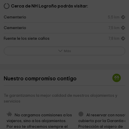
Cerca de NH Logroño podrás visitar:
Cementerio
5,5 km
Cementerio
7,5 km
Fuente le los siete caños
7,8 km
El Juncal CRUCE DE ASSA
7,8 km
Más
Fuenmayor Emisora de Radio
7,8 km
Obispado De La Diocesis De Calahorra La Calzada
7,9 km
Y Logroño
Nuestro compromiso contigo
Iglesia Santa Maria
8,0 km
Te garantizamos la mejor calidad de nuestros alojamientos y
Camino Natural del Ebro GR 99
8,1 km
servicios
Ayuntamiento de Fuenmayor
8,1 km
No cargamos comisiones a los 
Al reservar con nosotr
Plaza de Tresses
8,1 km
viajeros, sino a los alojamientos. 
cubierto por la Garantía de
Por eso te ofrecemos siempre el 
Protección al viajero de 