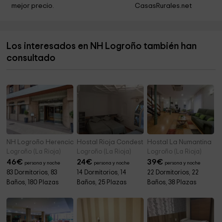
Colegio Nuestra Señora Del Sagrario
8,4 km
mejor precio.
CasasRurales.net
Cerro Tedeón
8,5 km
Iglesia Nuestra Señora de la Asunción
8,6 km
Los interesados en NH Logroño también han
Inestrillas
8,6 km
consultado
Ermita de Santa María del Buen Suceso
8,7 km
NH Logroño Herencia Rioja
Hostal Rioja Condestable
Hostal La Numantina
Logroño (La Rioja)
Logroño (La Rioja)
Logroño (La Rioja)
46
€
24
€
39
€
persona y noche
persona y noche
persona y noche
83 Dormitorios, 83
14 Dormitorios, 14
22 Dormitorios, 22
Baños, 180 Plazas
Baños, 25 Plazas
Baños, 38 Plazas