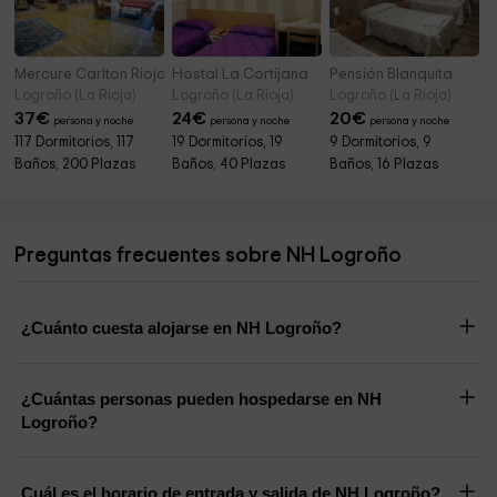
Mercure Carlton Rioja
Hostal La Cortijana
Pensión Blanquita
Logroño (La Rioja)
Logroño (La Rioja)
Logroño (La Rioja)
37
€
24
€
20
€
persona y noche
persona y noche
persona y noche
117 Dormitorios, 117
19 Dormitorios, 19
9 Dormitorios, 9
Baños, 200 Plazas
Baños, 40 Plazas
Baños, 16 Plazas
Preguntas frecuentes sobre NH Logroño
¿Cuánto cuesta alojarse en NH Logroño?
¿Cuántas personas pueden hospedarse en NH
Logroño?
Cuál es el horario de entrada y salida de NH Logroño?