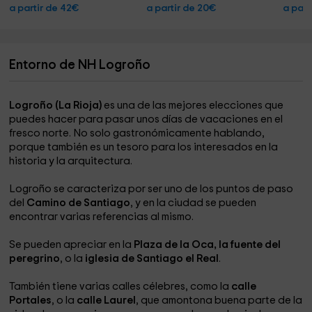
a partir de 42€
a partir de 20€
a part
Entorno de NH Logroño
Logroño (La Rioja)
es una de las mejores elecciones que
puedes hacer para pasar unos días de vacaciones en el
fresco norte. No solo gastronómicamente hablando,
porque también es un tesoro para los interesados en la
historia y la arquitectura.
Logroño se caracteriza por ser uno de los puntos de paso
del
Camino de Santiago
, y en la ciudad se pueden
encontrar varias referencias al mismo.
Se pueden apreciar en la
Plaza de la Oca, la fuente del
peregrino
, o la
iglesia de Santiago el Real
.
También tiene varias calles célebres, como la
calle
Portales
, o la
calle Laurel
, que amontona buena parte de la