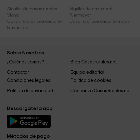
Alquiler de casas rurales
Alquiler de casa rural
Viana
Fuenmayor
Casas rurales con encanto
Casa rural con encanto Sotes
Navarrete
Sobre Nosotros
¿Quiénes somos?
Blog Casasrurales.net
Contactar
Equipo editorial
Condiciones legales
Política de cookies
Política de privacidad
Confianza CasasRurales.net
Descárgate la app
Métodos de pago