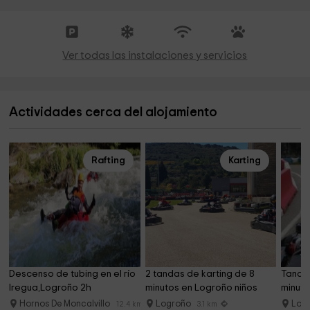
Ver todas las instalaciones y servicios
Actividades cerca del alojamiento
Rafting
Karting
Descenso de tubing en el río 
2 tandas de karting de 8 
Tanda 
Iregua,Logroño 2h
minutos en Logroño niños
minuto
Hornos De Moncalvillo
Logroño
Log
12.4 km
3.1 km