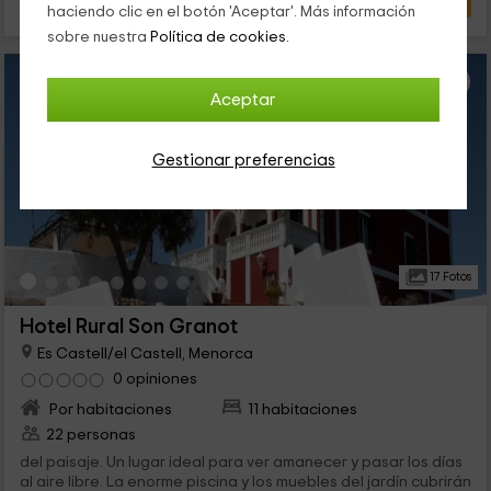
haciendo clic en el botón 'Aceptar'. Más información
sobre nuestra
Política de cookies.
Aceptar
Gestionar preferencias
17 Fotos
Hotel Rural Son Granot
Es Castell/el Castell, Menorca
0 opiniones
Por habitaciones
11 habitaciones
22 personas
del paisaje. Un lugar ideal para ver amanecer y pasar los días
al aire libre. La enorme piscina y los muebles del jardín cubrirán