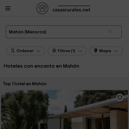
CasasRurales.net
Casas Rurales
Hoteles con encanto
Hoteles con encanto
Islas Baleares
Hoteles con encanto Menorca
Hoteles con encanto Mahón
Hotel con Encanto en Mahón
Mahón (Menorca)
Ordenar
Filtros (1)
Mapa
Hoteles con encanto en Mahón
Ordenar por:
Top 1 hotel en Mahón