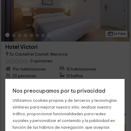
26 Fotos
Hotel Victori
Es Castell/el Castell, Menorca
0 opiniones
Por habitaciones
12 habitaciones
22 personas
12 baños
que ofrece toda diversidad de servicios; desde una piscina
con borde infinito hasta una sala de tratamientos de SPA y un
Nos preocupamos por tu privacidad
gimnasio. Tiene un extenso terreno con espectaculares vistas
al mar, para...
Utilizamos cookies propias y de terceros y tecnologías
42
€
similares para mejorar nuestro sitio, analizar nuestro
Reserva inmediata
desde
tráfico, proporcionar funcionalidades para redes
persona y noche
Cancelación 7 días antes
sociales y personalizar el contenido y la publicidad en
función de tus hábitos de navegación, que aceptas
VER OFERTA