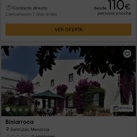
110
€
desde
Contacto directo
persona y noche
Cancelación 7 días antes
VER OFERTA
39 Fotos
Biniarroca
Sant Lluís, Menorca
0 opiniones