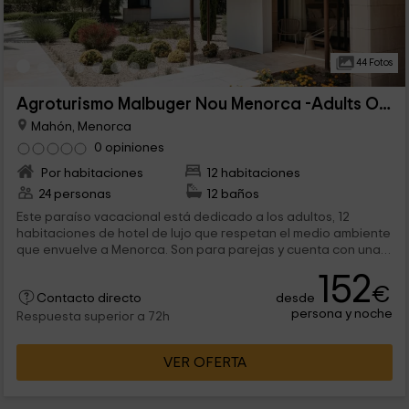
44 Fotos
Agroturismo Malbuger Nou Menorca -Adults Only
Mahón, Menorca
0 opiniones
Por habitaciones
12 habitaciones
24 personas
12 baños
Este paraíso vacacional está dedicado a los adultos, 12
habitaciones de hotel de lujo que respetan el medio ambiente
que envuelve a Menorca. Son para parejas y cuenta con una
piscina de agua salada, no muy lejos de las playas. Una de
152
ellas se adapta a personas con movilidad reducida.
€
desde
Contacto directo
persona y noche
Respuesta superior a 72h
VER OFERTA