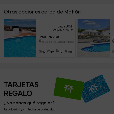
Otras opciones cerca de Mahón
35
desde
€
persona y noche
Hotel Son Vilar
L
Es Castell/el Castell (Menorca
40
19
19
1km
TARJETAS 
REGALO
¿No sabes qué regalar?
Regalo fácil y sin fecha de caducidad