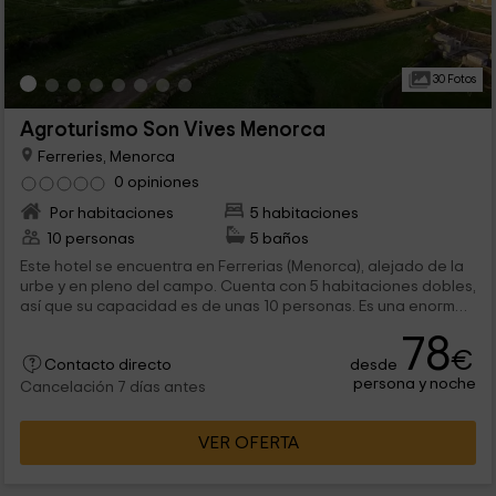
30 Fotos
Agroturismo Son Vives Menorca
Ferreries, Menorca
0 opiniones
Por habitaciones
5 habitaciones
10 personas
5 baños
Este hotel se encuentra en Ferrerias (Menorca), alejado de la
urbe y en pleno del campo. Cuenta con 5 habitaciones dobles,
así que su capacidad es de unas 10 personas. Es una enorme
finca que cuenta con una piscina al aire libre y otros servicios
78
como barbacoa. Es solo para adultos.
€
desde
Contacto directo
persona y noche
Cancelación 7 días antes
VER OFERTA