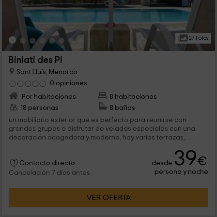
27 Fotos
Biniati des Pi
Sant Lluís, Menorca
0 opiniones
Por habitaciones
8 habitaciones
18 personas
8 baños
un mobiliario exterior que es perfecto para reunirse con
grandes grupos o disfrutar de veladas especiales con una
decoración acogedora y moderna, hay varias terrazas,
algunas privadas, con solo acceso desde...
39
€
desde
Contacto directo
persona y noche
Cancelación 7 días antes
VER OFERTA