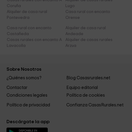
Casas rurales con encanto A
Alquiler de casas rurales
Coruña
Lugo
Alquiler de casa rural
Casa rural con encanto
Pontevedra
Orense
Casa rural con encanto
Alquiler de casa rural
Castañeda
Andeade
Casas rurales con encanto A
Alquiler de casas rurales
Lavacolla
Arzua
Sobre Nosotros
¿Quiénes somos?
Blog Casasrurales.net
Contactar
Equipo editorial
Condiciones legales
Política de cookies
Política de privacidad
Confianza CasasRurales.net
Descárgate la app