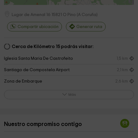
Lugar de Amenal 16
15821
O Pino
(
A Coruña
)
Compartir ubicación
Generar ruta
Cerca de Kilómetro 15 podrás visitar:
Iglesia Santa Maria De Castrofeito
1,5 km
Santiago de Compostela Airport
2,1 km
Zona de Embarque
2,6 km
Iglesia de San Paio
2,6 km
Más
Igrexa de San Xulián do Carballal
4,0 km
AGRO A NOSA TERRA
4,0 km
Nuestro compromiso contigo
Arroyo de Lavacolla
4,2 km