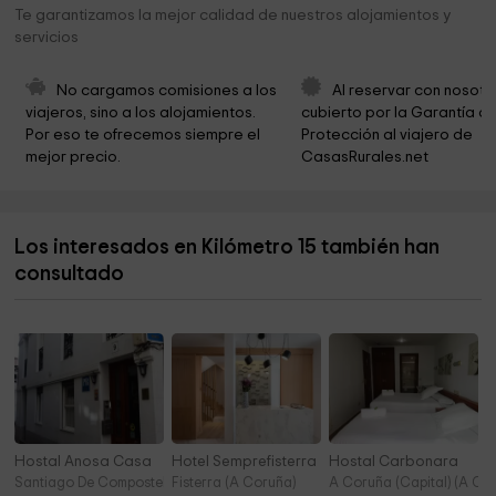
Iglesia de Lavacolla
4,4 km
Te garantizamos la mejor calidad de nuestros alojamientos y
servicios
Aero Santiago
4,7 km
Igrexa de San Cristobo de Enfesta
6,2 km
No cargamos comisiones a los 
Al reservar con nosotr
viajeros, sino a los alojamientos. 
cubierto por la Garantía de
Souto do barco
9,2 km
Por eso te ofrecemos siempre el 
Protección al viajero de 
mejor precio.
CasasRurales.net
Iglesia San Miguel De Vilar
9,5 km
Casa Carlitos
9,6 km
Los interesados en Kilómetro 15 también han
Sao Tiago de Compostela, Catedral
10,0 km
consultado
Almacenes Facorro
11,8 km
Hostal Anosa Casa
Hotel Semprefisterra
Hostal Carbonara
Santiago De Compostela (A Coruña)
Fisterra (A Coruña)
A Coruña (Capital) (A Co