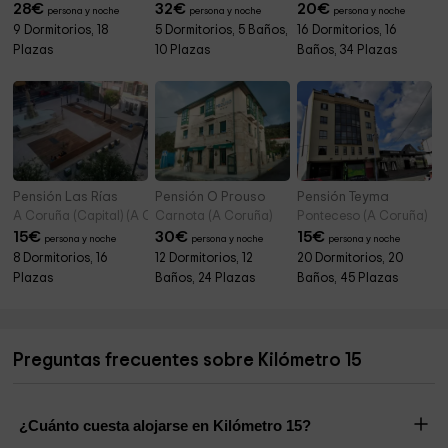
28
€
32
€
20
€
persona y noche
persona y noche
persona y noche
9 Dormitorios, 18
5 Dormitorios, 5 Baños,
16 Dormitorios, 16
Plazas
10 Plazas
Baños, 34 Plazas
Pensión Las Rías
Pensión O Prouso
Pensión Teyma
A Coruña (Capital) (A Coruña)
Carnota (A Coruña)
Ponteceso (A Coruña)
15
€
30
€
15
€
persona y noche
persona y noche
persona y noche
8 Dormitorios, 16
12 Dormitorios, 12
20 Dormitorios, 20
Plazas
Baños, 24 Plazas
Baños, 45 Plazas
Preguntas frecuentes sobre Kilómetro 15
¿Cuánto cuesta alojarse en Kilómetro 15?