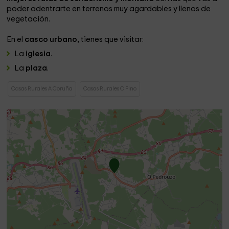
poder adentrarte en terrenos muy agardables y llenos de
vegetación.
En el
casco urbano,
tienes que visitar:
La
iglesia
.
La
plaza
.
Casas Rurales A Coruña
Casas Rurales O Pino