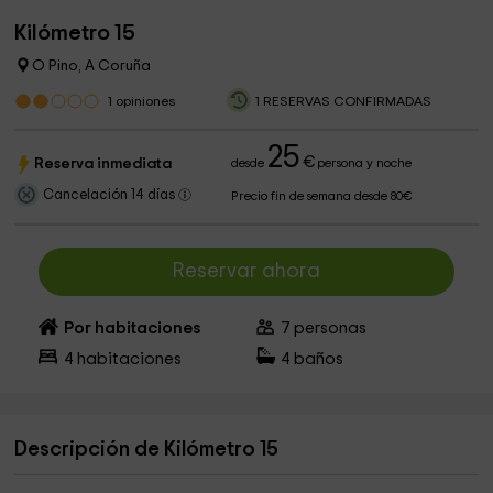
Kilómetro 15
O Pino, A Coruña
1
opiniones
1 RESERVAS CONFIRMADAS
25
€
Reserva inmediata
desde
persona y noche
Cancelación 14 días
Precio fin de semana desde 80€
Reservar ahora
Por habitaciones
7
personas
4
habitaciones
4
baños
Descripción de Kilómetro 15