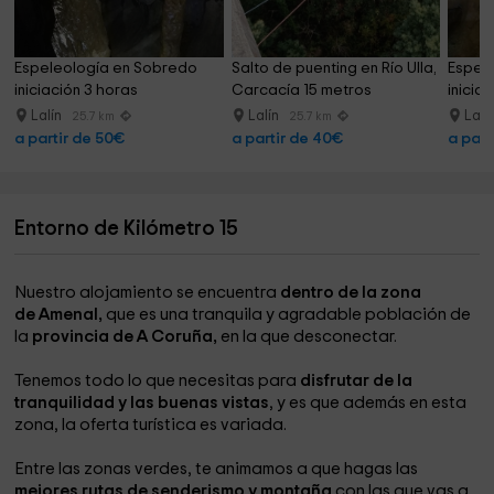
Espeleología en Sobredo 
Salto de puenting en Río Ulla, 
Espele
iniciación 3 horas
Carcacía 15 metros
inicia
Lalín
Lalín
Lalí
25.7 km
25.7 km
a partir de 50€
a partir de 40€
a part
Entorno de Kilómetro 15
Nuestro alojamiento se encuentra
dentro de la zona
de Amenal,
que es una tranquila y agradable población de
la
provincia de A Coruña,
en la que desconectar.
Tenemos todo lo que necesitas para
disfrutar de la
tranquilidad y las buenas vistas
, y es que además en esta
zona, la oferta turística es variada.
Entre las zonas verdes, te animamos a que hagas las
mejores rutas de senderismo y montaña
con las que vas a