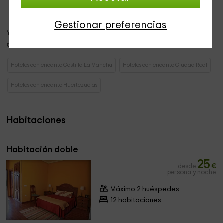
antaño, es decir, al horno. Además, una
mesa de madera
pone el espacio ideal para descansar.
Gestionar preferencias
Ya en las zonas exteriores, la vivienda reparte
2 piscinas,
con vistas del jardín.
Hoteles con encanto Castilla La Mancha
Hoteles con encanto Ciudad Real
Hoteles con encanto Huertezuelas
Habitaciones
Habitación doble
25
desde
€
persona y noche
Máximo 2 huéspedes
12 habitaciones