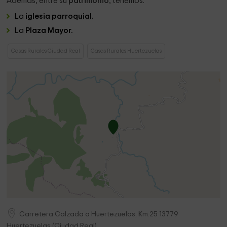
Además, entre su
patrimonio
, tenemos:
La
iglesia parroquial.
La
Plaza Mayor.
Casas Rurales Ciudad Real
Casas Rurales Huertezuelas
Carretera Calzada a Huertezuelas, Km.25
13779
Huertezuelas
(
Ciudad Real
)