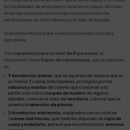
Un Hotel Rural con el encanto típico de la región, con todas
las facilidades de un moderno Hotel en el campo. Ubicado
en un impresionante entorno de naturaleza entre las
estribaciones de Sierra Morena y el Valle de Alcudía.
Todo pensado para que su estancia resulte cómoda y
agradable.
Con
capacidad para un total de 31 personas,
el
alojamiento tiene
3 tipos de habitaciones
, que se reparten
en:
9 dormitorios dobles,
que se reparten de manera que en
su interior 2 camas individualaes, protegida por las
sábanas y mantas
de colores que combinan a la
perfección con los
toques de madera
de algunos
detalles, como es el caso del
escritorio
, sobre el que se
asienta la
televisión de plasma.
3 dormitorios matrimonio
, equipados con un total de
1
camas matrimonio,
que también disponen de
ropa de
cama y mobiliario,
entre el que encontrarás los
armarios