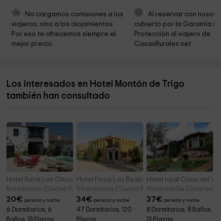
No cargamos comisiones a los 
Al reservar con nosotr
viajeros, sino a los alojamientos. 
cubierto por la Garantía de
Por eso te ofrecemos siempre el 
Protección al viajero de 
mejor precio.
CasasRurales.net
Los interesados en Hotel Montón de Trigo
también han consultado
Hotel Rural Las Cinco Ranas
Hotel Finca Las Beatas
Hotel rural Casa del Val
Brazatortas (Ciudad Real)
Villahermosa (Ciudad Real)
Hinojosas De Calatrava (
20
€
34
€
37
€
persona y noche
persona y noche
persona y noche
6 Dormitorios, 6
47 Dormitorios, 120
8 Dormitorios, 8 Baños,
Baños, 13 Plazas
Plazas
13 Plazas