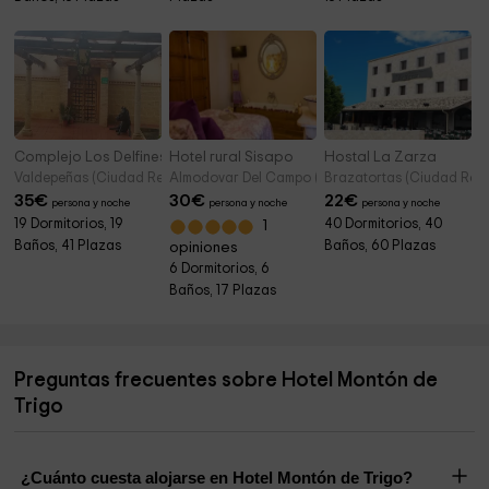
Complejo Los Delfines
Hotel rural Sisapo
Hostal La Zarza
Valdepeñas (Ciudad Real)
Almodovar Del Campo (Ciudad Real)
Brazatortas (Ciudad Real
35
€
30
€
22
€
persona y noche
persona y noche
persona y noche
19 Dormitorios, 19
40 Dormitorios, 40
1
Baños, 41 Plazas
Baños, 60 Plazas
opiniones
6 Dormitorios, 6
Baños, 17 Plazas
Preguntas frecuentes sobre Hotel Montón de
Trigo
¿Cuánto cuesta alojarse en Hotel Montón de Trigo?