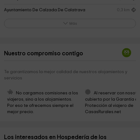
Ayuntamiento De Calzada De Calatrava
0,3 km
Reina Sofía Park
0,3 km
Más
Patio de San Francisco
0,4 km
Iglesia del Salvador del Mundo
0,6 km
Nuestro compromiso contigo
Cementerio
1,5 km
yacimiento arqueologico de Oreto y Zuqueca
8,0 km
Te garantizamos la mejor calidad de nuestros alojamientos y
servicios
Ruinas de Oretum
8,0 km
Cementerio Volver
10,0 km
No cargamos comisiones a los 
Al reservar con nosotr
viajeros, sino a los alojamientos. 
cubierto por la Garantía de
Ayuntamiento
10,6 km
Por eso te ofrecemos siempre el 
Protección al viajero de 
mejor precio.
CasasRurales.net
Iglesia de Santa Ana
10,6 km
Parroquia Santa Ana
10,6 km
Los interesados en Hospedería de los
Volcanes
11,6 km