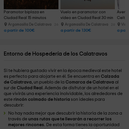
Paramotor biplaza en 
Vuelo en paramotor con 
Aventu
Ciudad Real 15 minutos
vídeo en Ciudad Real 30 min
Celta 
Argamasilla De Calatrava
Argamasilla De Calatrava
Viso
26.6 km
26.6 km
a partir de 100€
a partir de 130€
a part
Entorno de Hospedería de los Calatravos
Si te hubiera gustado vivir en la época medieval este hotel
es perfecto para alojarte en él. Se encuentra en
Calzada
de Calatrava,
un pueblo de la
Comarca de Calatrava
al
sur de
Ciudad Real.
Además de disfrutar de un hotel en el
que vivirás una experiencia inolvidable, los alrededores de
este
rincón colmado de historia
son ideales para
descubrir:
No hay nada mejor que descubrir la historia de la zona a
través de
unas rutas que te llevarán a recorrer los
mejores rincones.
De esta forma tienes la oportunidad