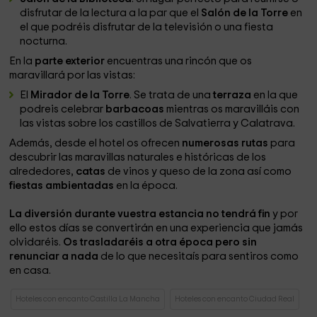
disfrutar de la lectura a la par que el
Salón de la Torre
en
el que podréis disfrutar de la televisión o una fiesta
nocturna.
En la
parte exterior
encuentras una rincón que os
maravillará por las vistas:
El
Mirador de la Torre
. Se trata de una
terraza
en la que
podreis celebrar
barbacoas
mientras os maravilláis con
las vistas sobre los castillos de Salvatierra y Calatrava.
Además, desde el hotel os ofrecen
numerosas rutas
para
descubrir las maravillas naturales e históricas de los
alrededores,
catas
de vinos y queso de la zona así como
fiestas ambientadas
en la época.
La diversión durante vuestra estancia no tendrá fin
y por
ello estos días se convertirán en una experiencia que jamás
olvidaréis.
Os trasladaréis a otra época pero sin
renunciar a nada
de lo que necesitaís para sentiros como
en casa.
Hoteles con encanto Castilla La Mancha
Hoteles con encanto Ciudad Real