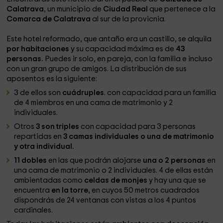
Calatrava
, un municipio de
Ciudad Real
que pertenece a la
Comarca de Calatrava
al sur de la provicnia.
Este hotel reformado, que antaño era un castillo, se alquila
por habitaciones
y su capacidad máxima es de
43
personas.
Puedes ir solo, en pareja, con la familia e incluso
con un gran grupo de amigos. La distribución de sus
aposentos es la siguiente:
3 de ellos son
cuádruples
. con capacidad para un familia
de 4 miembros en una cama de matrimonio y 2
individuales.
Otros
3 son triples
con capacidad para 3 personas
repartidas en
3 camas individuales o una de matrimonio
y otra individual.
11 dobles
en las que podrán alojarse
una o 2 personas
en
una cama de matrimonio o 2 individuales. 4 de ellas están
ambientadas como
celdas de monjes
y hay una que se
encuentra
en la torre,
en cuyos 50 metros cuadrados
dispondrás de 24 ventanas con vistas a los 4 puntos
cardinales.