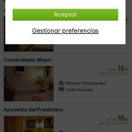
Aposento de Caballero
Aceptar
20
desde
€
persona y noche
Gestionar preferencias
Máximo 3 huéspedes
1 habitaciones
Comendador Mayor
18
desde
€
persona y noche
Máximo 4 huéspedes
1 habitaciones
Aposento del Presbitero
18
desde
€
persona y noche