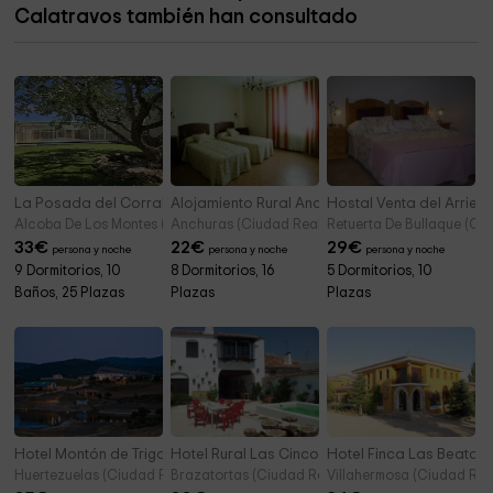
Calatravos también han consultado
Cerro de la Encantada
13,3 km
La Posada del Corralón
Alojamiento Rural Anchuras
Hostal Venta del Arrier
Alcoba De Los Montes (Ciudad Real)
Anchuras (Ciudad Real)
Retuerta De Bullaque (Ci
33
€
22
€
29
€
persona y noche
persona y noche
persona y noche
9 Dormitorios, 10
8 Dormitorios, 16
5 Dormitorios, 10
Baños, 25 Plazas
Plazas
Plazas
Hotel Montón de Trigo
Hotel Rural Las Cinco Ranas
Hotel Finca Las Beatas
Huertezuelas (Ciudad Real)
Brazatortas (Ciudad Real)
Villahermosa (Ciudad Rea