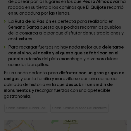
de pasear por los lugares en los que
Pedro Almodóvar
ha
rodado en su tierra o los caminos que
El Quijote
recorrió
en su andadura por las tierras.
La
Ruta de la Pasión
es perfecta para realizarla en
Semana Santa
puesto que podrás recorrer los pueblos
de la comarca a la par que disfrutar de sus tradiciones y
costumbres.
Para recargar fuerzas no hay nada mejor que
deleitarse
con el vino, el aceite y el queso que se fabrican en el
pueblo
además del pisto manchego y diversos dulces
como los barquillos.
Es un rincón perfecto para
disfrutar con un gran grupo de
amigos
y con la familia y maravillarse con una comarca
colmada de historia en la que
descubrir un sindín de
monumentos
y recargar fuerzas con una apetecible
gastronomía.
Casas Rurales Ciudad Real
Casas Rurales Calzada De Calatrava