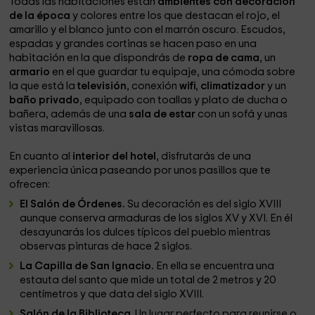
Todas las habitaciones están
ambientes con decoración
de la época
y colores entre los que destacan el rojo, el
amarillo y el blanco junto con el marrón oscuro. Escudos,
espadas y grandes cortinas se hacen paso en una
habitación en la que dispondrás de
ropa de cama
, un
armario
en el que guardar tu equipaje, una cómoda sobre
la que está la
televisión
, conexión
wifi
,
climatizador
y un
baño privado
, equipado con toallas y plato de ducha o
bañera, además de una
sala de estar
con un sofá y unas
vistas maravillosas.
En cuanto al
interior del hotel
, disfrutarás de una
experiencia única paseando por unos pasillos que te
ofrecen:
El Salón de Órdenes.
Su decoración es del siglo XVIII
aunque conserva armaduras de los siglos XV y XVI. En él
desayunarás los dulces típicos del pueblo mientras
observas pinturas de hace 2 siglos.
La Capilla de San Ignacio.
En ella se encuentra una
estauta del santo que mide un total de 2 metros y 20
centímetros y que data del siglo XVIII.
Salón de la Biblioteca
. Un lugar perfecto para reunirse o