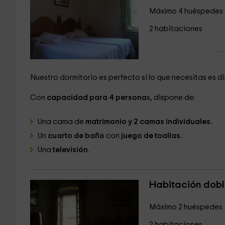
Máximo 4 huéspedes
2 habitaciones
Nuestro dormitorio es perfecto si lo que necesitas es di
Con
capacidad para 4 persona
s, dispone de:
Una cama de
matrimonio y 2 camas individuales.
Un
cuarto de baño
con
juego de toallas.
Una
televisión
.
Habitación dob
Máximo 2 huéspedes
2 habitaciones