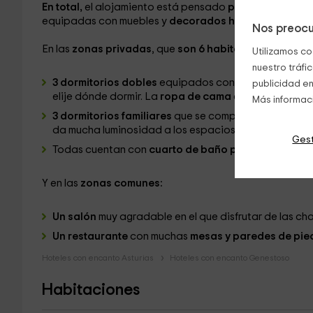
En total,
el alojamiento está pensado
para un máximo 
equipadas con muebles y
decorados hasta el mínimo d
Nos preocu
En las
zonas privadas
, que
son 6 habitaciones,
se repa
Utilizamos co
nuestro tráfi
3 dormitorios dobles
equipados con cama de
matrim
publicidad en
elije dónde dormir. La
ropa de cama
es elegante.
Más informac
3 dormitorios familiares
que se componen de una c
da mucha luminosidad a los espacios.
Gest
Todas cuentan con
cuarto de baño privado y televis
Y en las
zonas comunes:
Un salón
muy agradable en el que disfrutar de las cha
Un restaurante
con muchas
mesas y paredes de pie
Hoteles con encanto Asturias
Hoteles con encanto Genestoso
Habitaciones