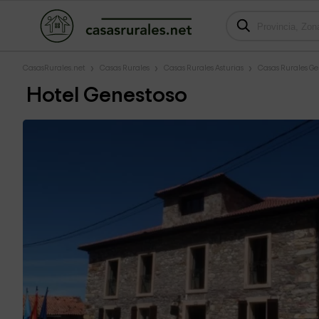
CasasRurales.net
Casas Rurales
Casas Rurales Asturias
Casas Rurales Ge
Hotel Genestoso