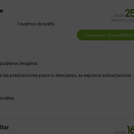
le
2
desde
persona y n
1 cuartos de baño
pudieras imaginar.
las prestaciones para tu descanso, su espacio estructura los
toallas.
liar
1
desde