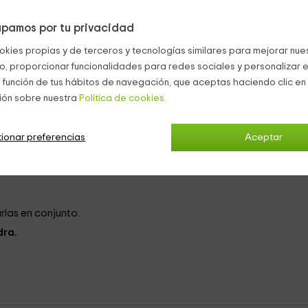
de 15 personas
y se repartierán en nuestras estancias, que está
etalle.
pamos por tu privacidad
rten:
okies propias y de terceros y tecnologías similares para mejorar nuest
co, proporcionar funcionalidades para redes sociales y personalizar e
onio o bien, 2 camas individuales
, de manera que eres tú el qu
 función de tus hábitos de navegación, que aceptas haciendo clic en 
ión sobre nuestra
Política de cookies.
ama de
matrimonio
y
2 camas individuales
. Tienen
balcones
y es
ionar preferencias
Aceptar
ión.
rlas en conjunto.
dra.