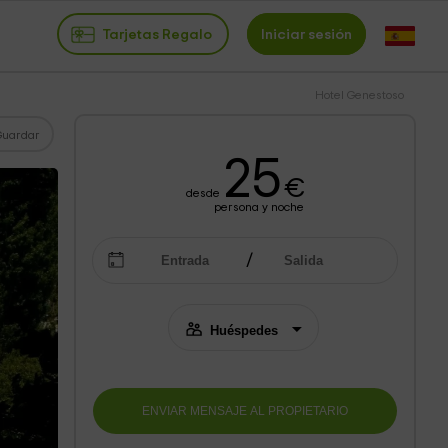
Tarjetas Regalo
Iniciar sesión
Hotel Genestoso
Guardar
25
€
desde
persona y noche