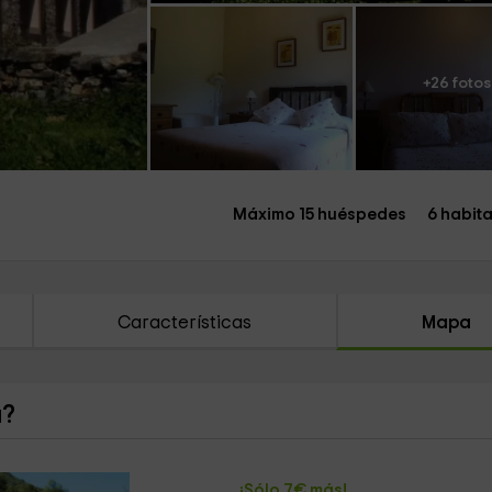
+26 fotos
Máximo 15 huéspedes
6 habit
Características
Mapa
a?
¡Sólo 7€ más!