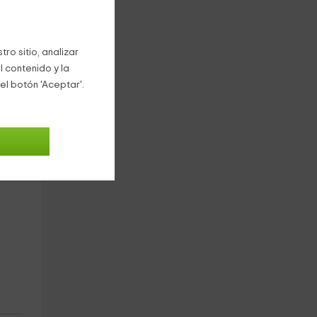
n
ro sitio, analizar
l contenido y la
e
el botón 'Aceptar'.
o le