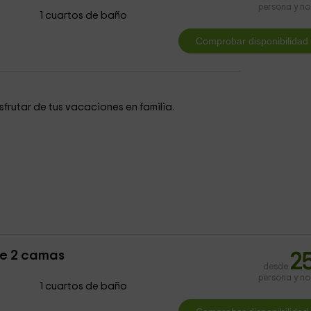
persona y n
1 cuartos de baño
sfrutar de tus vacaciones en familia.
le 2 camas
2
desde
persona y n
1 cuartos de baño