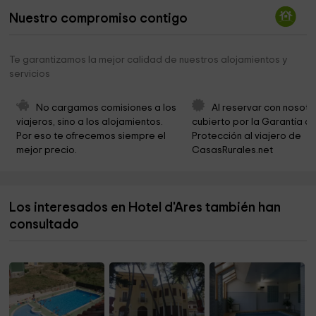
Nuestro compromiso contigo
Ermita De La Mare De Deu De La Font
4,1 km
MUSEU DE LA COVA
4,3 km
Te garantizamos la mejor calidad de nuestros alojamientos y
servicios
Font de Pinella
4,4 km
Ermita de Santa Lucía
7,0 km
No cargamos comisiones a los 
Al reservar con nosotr
viajeros, sino a los alojamientos. 
cubierto por la Garantía de
Parroquia de La Asunción de María
7,2 km
Por eso te ofrecemos siempre el 
Protección al viajero de 
mejor precio.
CasasRurales.net
Ermita de Sant Roc
7,6 km
Font dels Horts
7,7 km
Los interesados en Hotel d'Ares también han
Parròquia La Immaculada Concepció
8,2 km
consultado
Barranc Dels Horts
8,4 km