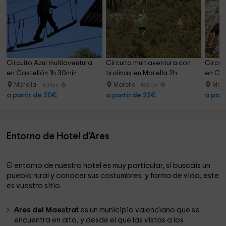
Circuito Azul multiaventura 
Circuito multiaventura con 
Circui
en Castellón 1h 30min
tirolinas en Morella 2h
en Cas
Morella
Morella
More
18.3 km
18.3 km
a partir de 20€
a partir de 22€
a part
Entorno de Hotel d'Ares
El entorno de nuestro hotel es muy particular, si buscáis un
pueblo rural y conocer sus costumbres y forma de vida, este
es vuestro sitio.
Ares del Maestrat
es un municipio valenciano que se
encuentra en alto, y desde el que las vistas a los