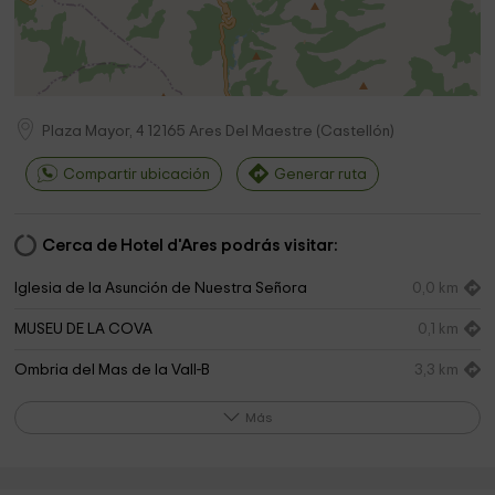
Plaza Mayor, 4
12165
Ares Del Maestre
(
Castellón
)
Compartir ubicación
Generar ruta
Cerca de Hotel d'Ares podrás visitar:
Iglesia de la Asunción de Nuestra Señora
0,0 km
MUSEU DE LA COVA
0,1 km
Ombria del Mas de la Vall-B
3,3 km
Bassa Verda
3,7 km
Más
Santuari Mare de Déu de la Font de Castellfort
4,1 km
Nuestra Señora De La Fuente Castellfort
4,1 km