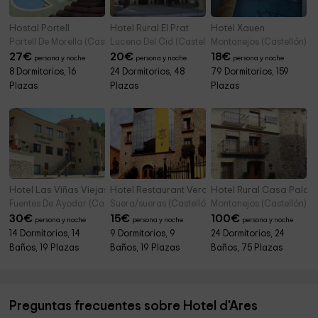
Hostal Portell
Hotel Rural El Prat
Hotel Xauen
Portell De Morella (Castellón)
Lucena Del Cid (Castellón)
Montanejos (Castellón)
27
€
20
€
18
€
persona y noche
persona y noche
persona y noche
8 Dormitorios, 16
24 Dormitorios, 48
79 Dormitorios, 159
Plazas
Plazas
Plazas
Hotel Las Viñas Viejas
Hotel Restaurant Verdià
Hotel Rural Casa Palac
Fuentes De Ayodar (Castellón)
Suera/sueras (Castellón)
Montanejos (Castellón)
30
€
15
€
100
€
persona y noche
persona y noche
persona y noche
14 Dormitorios, 14
9 Dormitorios, 9
24 Dormitorios, 24
Baños, 19 Plazas
Baños, 19 Plazas
Baños, 75 Plazas
Preguntas frecuentes sobre Hotel d'Ares