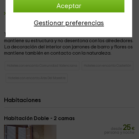
zonas comunes hay conexión
Wi-Fi gratuita.
Aceptar
Por último, el
gimnasio
local
tiene entrada gratuita para
que lo uséis. Si queréis hacer un poco de deporte, este
Gestionar preferencias
gimnasio queda a vuestra disposición también.
Toda la zona es rural y de piedra, y por eso el hotel
mantiene su estructura y no desentona con los alrededores.
La decoración del interior con jarrones de barro y flores os
mantiene también en contacto con la naturaleza.
Hoteles con encanto Comunidad Valenciana
Hoteles con encanto Castellón
Hoteles con encanto Ares Del Maestre
Habitaciones
Habitación Doble - 2 camas
25
desde
€
persona y noche