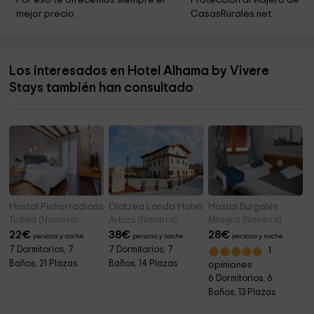
Por eso te ofrecemos siempre el 
Protección al viajero de 
mejor precio.
CasasRurales.net
Parque Municipal
12,4 km
Cementerio
12,5 km
Los interesados en Hotel Alhama by Vivere
Graccurris, Yacimiento Arqueológico
12,6 km
Stays también han consultado
Ermita de San Gregorio Ostiense
12,6 km
Hostal Pichorradicas
Olatzea Landa Hotela
Hostal Burgalés
Tudela (Navarra)
Arbizu (Navarra)
Milagro (Navarra)
22
€
38
€
28
€
persona y noche
persona y noche
persona y noche
7 Dormitorios, 7
7 Dormitorios, 7
1
Baños, 21 Plazas
Baños, 14 Plazas
opiniones
6 Dormitorios, 6
Baños, 13 Plazas