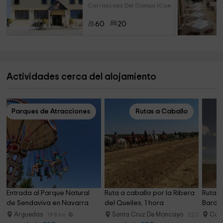
Carrascosa Del Campo (Cuenca)
60
20
Actividades cerca del alojamiento
Parques de Atracciones
Rutas a Caballo
Entrada al Parque Natural 
Ruta a caballo por la Ribera 
Ruta d
de Sendaviva en Navarra
del Queiles, 1 hora
Barden
Arguedas
Santa Cruz De Moncayo
Cas
19.8 km
22.0 km