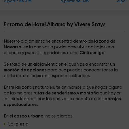
a partir de 32€
a partir de 33€
a part
Entorno de Hotel Alhama by Vivere Stays
Nuestro alojamiento se encuentra dentro de la zona de
Navarra
, en la que vas a poder descubrir paisajes con
encanto y pueblos agradables como
Cintruénigo
.
Se trata de un alojamiento en el que vas a encontrar
un
montón de opciones
para que puedas conocer tanto la
parte natural como los espacios culturales.
Entre las zonas naturales, te animamos a que hagas alguna
de las mejores
rutas de senderismo y montaña
que hay en
los alrededores, con las que vas a encontrar unos
parajes
espectaculares.
En el
casco urbano,
no te pierdas:
La
iglesia
.