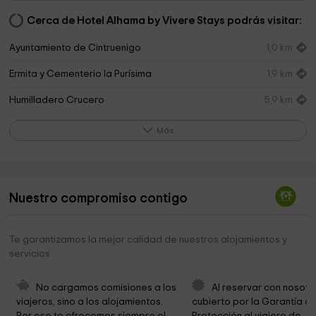
Cerca de Hotel Alhama by Vivere Stays podrás visitar:
Ayuntamiento de Cintruenigo
1,0 km
Ermita y Cementerio la Purísima
1,9 km
Humilladero Crucero
5,9 km
Templete Romano
5,9 km
Más
Rio Azafran
9,4 km
Plaza 1° de Mayo
11,2 km
Nuestro compromiso contigo
Castillo de la Cruz
11,8 km
Norte stone
11,9 km
Te garantizamos la mejor calidad de nuestros alojamientos y
servicios
Convento Inmaculada Concepción
12,0 km
Parque Fotovoltaico Cascante
12,1 km
No cargamos comisiones a los 
Al reservar con nosotr
viajeros, sino a los alojamientos. 
cubierto por la Garantía de
Estatuas peregrinos
12,3 km