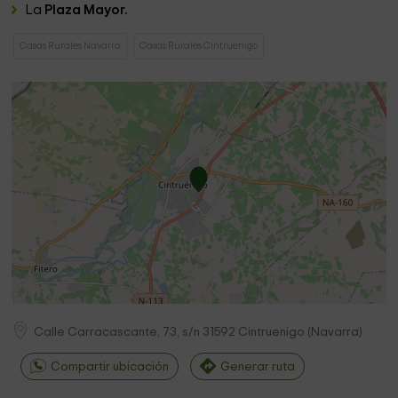
La
Plaza Mayor.
Casas Rurales Navarra
Casas Rurales Cintruenigo
Calle Carracascante, 73, s/n
31592
Cintruenigo
(
Navarra
)
Compartir ubicación
Generar ruta