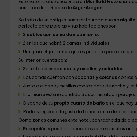
Este hotel rural se encuentra en
Murillo El Fruto
una loca
comarca de la
Ribera de Arga-Aragón.
Se trata de un antigua casa restaurada que
se alquila
perfecto para parejas y sus habitaciones son:
2 dobles con cama de matrimonio.
2 en las que habrá
2 camas individuales.
Una para 4 personas
que es perfecta para parejas c
Su
interior
cuenta con:
Se trata de
espacios muy amplios y coloridos.
Las camas cuentan con
sábanas y colchas
con las 
Junto a ellas hay mesillas con lámpara de noche y, en
El
armario
está escondido tras un mural con parajes 
Dispone de su
propio cuarto de baño
en el que hay 
Podrás regular a tu gusto la temperatura de la estan
Como
zonas comunes
este hotel, con fachada de pied
Recepción
y pasillos decorados con elementos antig