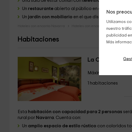
Una sala de estar común con
televisión
y
biblioteca
e
Un
restaurante
abierto al público en el que te servirá
Nos preocu
Un
jardín con mobiliario
en el que disfrutar al aire libr
Utilizamos co
Hoteles con encanto Navarra
Hoteles con encanto Murillo El Fruto
nuestro tráfi
publicidad en
Habitaciones
Más informac
Gest
La Oliveta
Máximo 2 huéspedes
1 habitaciones
Esta
habitación con capacidad para 2 personas
será
rural por
Navarra
. Cuenta con:
Un
amplio espacio de estilo rústico
con coloridos to