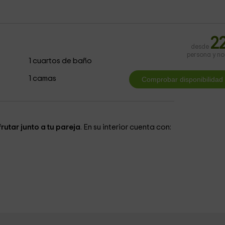
2
desde
persona y n
1 cuartos de baño
1 camas
rutar junto a tu pareja
. En su interior cuenta con: