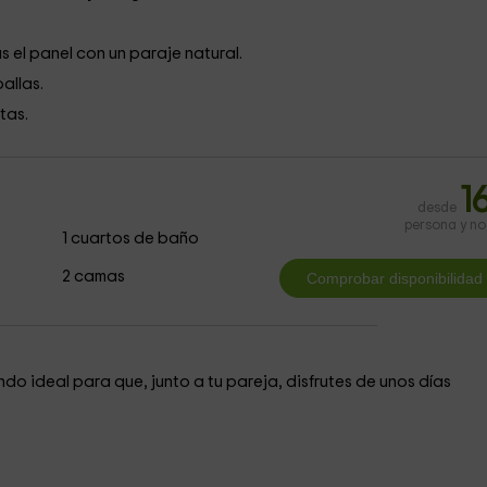
s el panel con un paraje natural.
allas.
itas.
1
desde
persona y n
1 cuartos de baño
2 camas
ndo ideal para que, junto a tu pareja, disfrutes de unos días