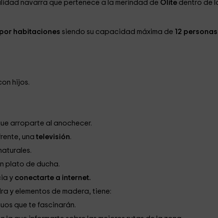
lidad navarra que pertenece a la merindad de
Olite
dentro de l
 por habitaciones
siendo su capacidad máxima de
12 personas
on hijos.
que arroparte al anochecer.
frente, una
televisión
.
naturales.
un plato de ducha.
cia y
conectarte a internet.
ra y elementos de madera, tiene:
uos que te fascinarán.