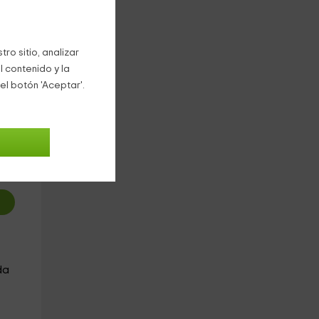
ro sitio, analizar
l contenido y la
el botón 'Aceptar'.
0
€
oche
da