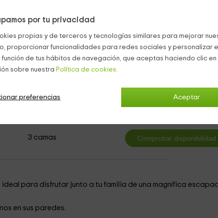
n la que informarte sobre las mejores rutas de la zona.
n los mejores platos locales.
pamos por tu privacidad
e.
okies propias y de terceros y tecnologías similares para mejorar nuest
co, proporcionar funcionalidades para redes sociales y personalizar e
 función de tus hábitos de navegación, que aceptas haciendo clic en 
ión sobre nuestra
Política de cookies.
ionar preferencias
Aceptar
3
desde
persona y n
1 cuartos de baño
3 camas
 ideal para disfrutar junto a tu familia de una magnífica escapa
nos en sus paredes.