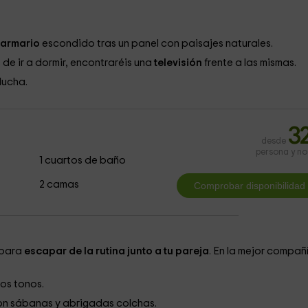
armario
escondido tras un panel con paisajes naturales.
de ir a dormir, encontraréis una
televisión
frente a las mismas.
ducha.
3
desde
persona y n
1 cuartos de baño
2 camas
 para
escapar de la rutina junto a tu pareja
. En la mejor compañ
os tonos.
con sábanas y abrigadas colchas.