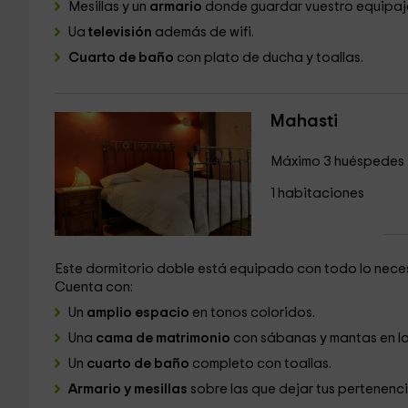
Mesillas y un
armario
donde guardar vuestro equipaj
Ua
televisión
además de wifi.
Cuarto de baño
con plato de ducha y toallas.
Mahasti
Máximo 3 huéspedes
1 habitaciones
Este dormitorio doble está equipado con todo lo nece
Cuenta con:
Un
amplio espacio
en tonos coloridos.
Una
cama de matrimonio
con sábanas y mantas en l
Un
cuarto de baño
completo con toallas.
Armario y mesillas
sobre las que dejar tus pertenenc