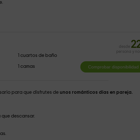
e.
2
desde
persona y n
1 cuartos de baño
1 camas
sario para que disfrutes de
unos románticos días en pareja.
a que descansar.
ias.