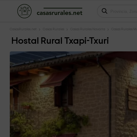
CasasRurales.net
Casas Rurales
Casas Rurales Navarra
Casas Rurales Mur
Hostal Rural Txapi-Txuri