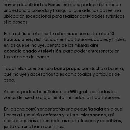
navarra localidad de
Funes
, en el que podrás disfrutar de
una estancia cómoda y tranquila, que además posee una
ubicación excepcional para realizar actividades turísticas,
si lo deseas.
Es un
edificio
totalmente
reformado
con un total de
13
habitaciones
, distribuidas en habitaciones dobles y triples,
en las que se incluye, dentro de las mismas
aire
acondicionado
y
televisión
, para poder entretenerte en
tus ratos de descanso.
Todas ellas cuentan con
baño propio
con ducha o bañera,
que incluyen accesorios tales como toallas y artículos de
aseo.
Además podrás beneficiarte de
Wifi gratis
en todas las
zonas de nuestro alojamiento, incluidas las habitaciones.
En la zona común encontrarás una pequeña
sala
en la que
tienes a tu servicio
cafetera
y tetera,
microondas
, así
como máquinas expendedoras con refrescos y aperitivos,
junto con una barra con sillas.