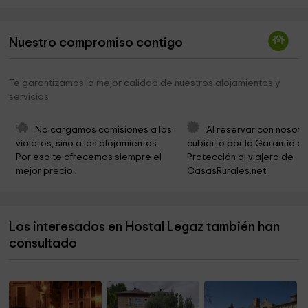
Cementerio
0,8 km
Nuestro compromiso contigo
Sotos de Gil y Ramal Hondo
1,0 km
Almacen Ayto. Funes
1,0 km
Te garantizamos la mejor calidad de nuestros alojamientos y
servicios
Monumento
1,3 km
Ermita del Gurugú
1,4 km
No cargamos comisiones a los 
Al reservar con nosotr
viajeros, sino a los alojamientos. 
cubierto por la Garantía de
Zona recreativa
1,4 km
Por eso te ofrecemos siempre el 
Protección al viajero de 
mejor precio.
CasasRurales.net
Barranco del Rey
2,5 km
Cementerio
4,2 km
Los interesados en Hostal Legaz también han
Cementerio Municipal de Marcilla
4,2 km
consultado
Ermita De La Virgen del Plu
5,1 km