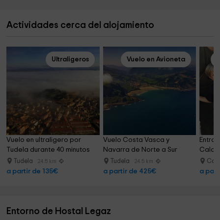
Actividades cerca del alojamiento
Ultraligeros
Vuelo en Avioneta
Vuelo en ultraligero por 
Vuelo Costa Vasca y 
Entrad
Tudela durante 40 minutos
Navarra de Norte a Sur 
Calah
2h30min
Tudela
Tudela
Cal
24.5 km
24.5 km
a partir de 135€
a partir de 425€
a part
Entorno de Hostal Legaz