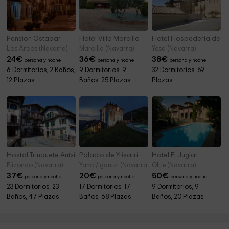
Pensión Ostadar
Hotel Villa Marcilla
Hotel Hospedería de L
Los Arcos (Navarra)
Marcilla (Navarra)
Yesa (Navarra)
24
€
36
€
38
€
persona y noche
persona y noche
persona y noche
6 Dormitorios, 2 Baños,
9 Dormitorios, 9
32 Dormitorios, 59
12 Plazas
Baños, 25 Plazas
Plazas
Hostal Trinquete Antxitonea
Palacio de Yrisarri
Hotel El Juglar
Elizondo (Navarra)
Yanci/igantzi (Navarra)
Olite (Navarra)
37
€
20
€
50
€
persona y noche
persona y noche
persona y noche
23 Dormitorios, 23
17 Dormitorios, 17
9 Dormitorios, 9
Baños, 47 Plazas
Baños, 68 Plazas
Baños, 20 Plazas