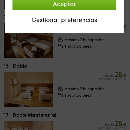
Aceptar
15 - Doble
Gestionar preferencias
25
desde
€
persona y noche
Máximo 2 huéspedes
1 habitaciones
16 - Doble
25
desde
€
persona y noche
Máximo 2 huéspedes
1 habitaciones
17 - Doble Matrimonial
25
desde
€
persona y noche