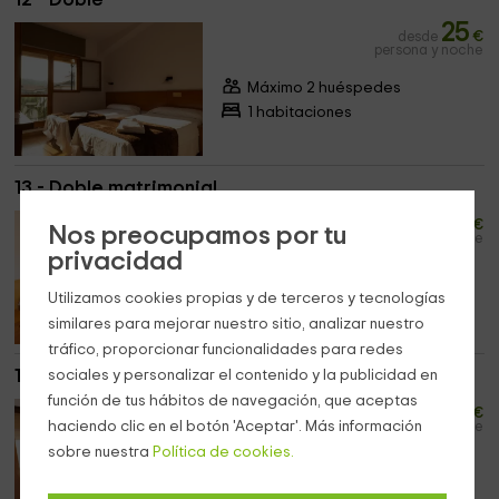
25
desde
€
persona y noche
Máximo 2 huéspedes
1 habitaciones
13 - Doble matrimonial
25
desde
€
Nos preocupamos por tu
persona y noche
privacidad
Máximo 2 huéspedes
Utilizamos cookies propias y de terceros y tecnologías
1 habitaciones
similares para mejorar nuestro sitio, analizar nuestro
tráfico, proporcionar funcionalidades para redes
14 - Doble
sociales y personalizar el contenido y la publicidad en
función de tus hábitos de navegación, que aceptas
25
desde
€
haciendo clic en el botón 'Aceptar'. Más información
persona y noche
sobre nuestra
Política de cookies.
Máximo 2 huéspedes
1 habitaciones