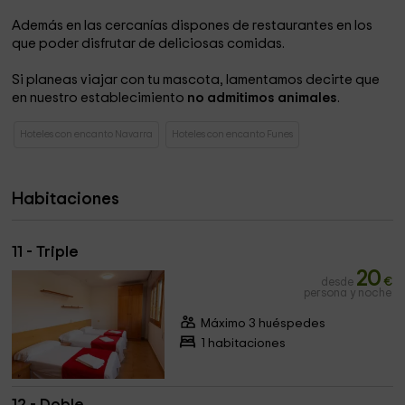
Además en las cercanías dispones de restaurantes en los
que poder disfrutar de deliciosas comidas.
Si planeas viajar con tu mascota, lamentamos decirte que
en nuestro establecimiento
no admitimos animales
.
Hoteles con encanto Navarra
Hoteles con encanto Funes
Habitaciones
11 - Triple
20
desde
€
persona y noche
Máximo 3 huéspedes
1 habitaciones
12 - Doble