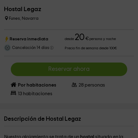
Hostal Legaz
Funes, Navarra
20
€
Reserva inmediata
desde
persona y noche
Cancelación 14 días
Precio fin de semana desde 100€
Reservar ahora
Por habitaciones
28
personas
13
habitaciones
Descripción de Hostal Legaz
Nuestro alojamiento se trata de un
hostal
situado en la