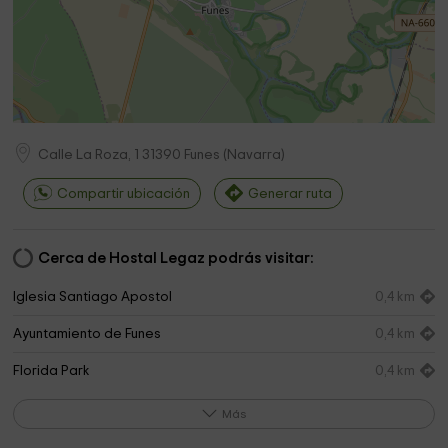
Calle La Roza, 1
31390
Funes
(
Navarra
)
Compartir ubicación
Generar ruta
Cerca de Hostal Legaz podrás visitar:
Iglesia Santiago Apostol
0,4 km
Ayuntamiento de Funes
0,4 km
Florida Park
0,4 km
Ermita Cristo del Calvario de Funes
0,5 km
Más
Cementerio Municipal de Funes
0,8 km