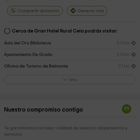
Compartir ubicación
Generar ruta
Cerca de Gran Hotel Rural Cela podrás visitar:
Aula del Oro Biblioteca
0,0 km
Ayuntamiento De Grado
0,0 km
Oficina de Turismo de Belmonte
0,1 km
La Casa del Lobo
0,1 km
Más
Ayuntamiento de Belmonte de Miranda
0,1 km
Parroquia de San Julián de Belmonte
0,2 km
Nuestro compromiso contigo
Diocesis de Oviedo
0,3 km
Cementerio parroquial de Belmonte
0,7 km
Te garantizamos la mejor calidad de nuestros alojamientos y
servicios
Restiello
3,2 km