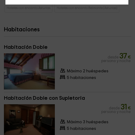
Hoteles con encanto Asturias
Hoteles con encanto Belmonte (Asturias)
Habitaciones
Habitación Doble
37
desde
€
persona y noche
Máximo 2 huéspedes
5 habitaciones
Habitación Doble con Supletoria
31
desde
€
persona y noche
Máximo 3 huéspedes
5 habitaciones