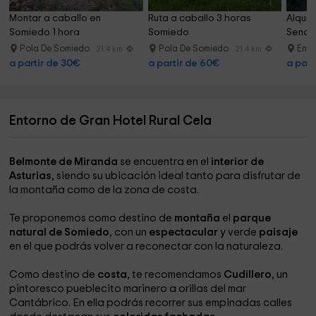
Montar a caballo en 
Ruta a caballo 3 horas 
Alquile
Somiedo 1 hora
Somiedo
Senda 
Pola De Somiedo
Pola De Somiedo
Entr
21.4 km
21.4 km
a partir de 30€
a partir de 60€
a part
Entorno de Gran Hotel Rural Cela
Belmonte de Miranda
se encuentra en el
interior de
Asturias
, siendo su ubicación ideal tanto para disfrutar de
la montaña como de la zona de costa.
Te proponemos como destino de
montaña
el
parque
natural de Somiedo
, con un
espectacular
y verde
paisaje
en el que podrás volver a reconectar con la naturaleza.
Como destino de
costa
, te recomendamos
Cudillero
, un
pintoresco pueblecito marinero a orillas del mar
Cantábrico. En ella podrás recorrer sus empinadas calles