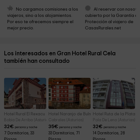
Area Recreativa Vigonzalez
3,5 km
No cargamos comisiones a los 
Al reservar con nosotr
viajeros, sino a los alojamientos. 
cubierto por la Garantía de
Cementerio parroquial de Vigaña
4,0 km
Por eso te ofrecemos siempre el 
Protección al viajero de 
mejor precio.
CasasRurales.net
Cementerio parroquial de San Martín de Ondes
4,2 km
Iglesia parroquial de Las Estacas
4,4 km
Los interesados en Gran Hotel Rural Cela
Cementerio parroquial de Las Estacas
4,4 km
también han consultado
Cementerio parroquial de Leiguarda
5,1 km
Hotel Rural El Rexacu
Hotel Naranjo de Bulnes
Hotel Ruta de la Plata
Bobia De Arriba (Asturias)
Cabrales (Asturias)
Pola De Lena (Asturias)
32
€
35
€
32
€
persona y noche
persona y noche
persona y noche
7 Dormitorios, 33
33 Dormitorios, 71
14 Dormitorios, 28
Plazas
Plazas
Plazas