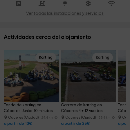
Ver todas las instalaciones y servicios
Actividades cerca del alojamiento
Karting
Karting
Tanda de karting en 
Carrera de karting en 
Tanda 
Cáceres Junior 10 minutos
Cáceres 4 + 12 vueltas
Cácer
minuto
Cáceres (Ciudad)
Cáceres (Ciudad)
Cáce
29.4 km
29.4 km
a partir de 13€
a partir de 25€
a part