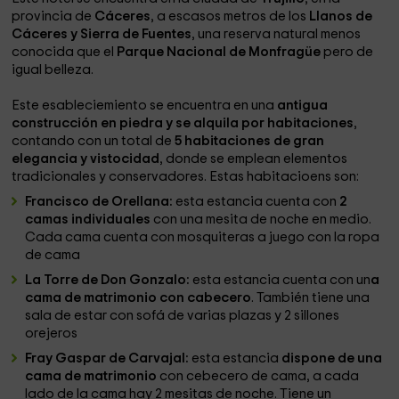
provincia de
Cáceres
, a escasos metros de los
Llanos de
Cáceres y Sierra de Fuentes
, una reserva natural menos
conocida que el
Parque Nacional de Monfragüe
pero de
igual belleza.
Este esableciemiento se encuentra en una
antigua
construcción en piedra y se alquila por habitaciones
,
contando con un total de
5 habitaciones de gran
elegancia y vistocidad
, donde se emplean elementos
tradicionales y conservadores. Estas habitacioens son:
Francisco de Orellana:
esta estancia cuenta con
2
camas individuales
con una mesita de noche en medio.
Cada cama cuenta con mosquiteras a juego con la ropa
de cama
La Torre de Don Gonzalo:
esta estancia cuenta con un
a
cama de matrimonio con cabecero
. También tiene una
sala de estar con sofá de varias plazas y 2 sillones
orejeros
Fray Gaspar de Carvajal:
esta estancia
dispone de una
cama de matrimonio
con cebecero de cama, a cada
lado de la cama hay 2 mesitas de noche. Tiene un