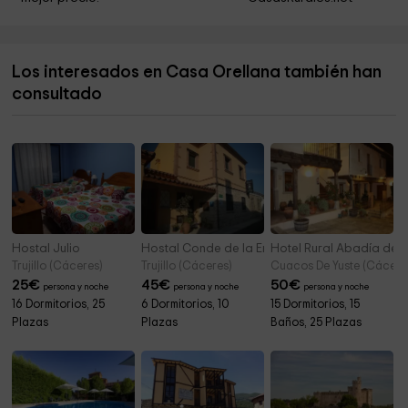
Los interesados en Casa Orellana también han
consultado
Hostal Julio
Hostal Conde de la Encina
Hotel Rural Abadía de Y
Trujillo (Cáceres)
Trujillo (Cáceres)
Cuacos De Yuste (Cácere
25
€
45
€
50
€
persona y noche
persona y noche
persona y noche
16 Dormitorios, 25
6 Dormitorios, 10
15 Dormitorios, 15
Plazas
Plazas
Baños, 25 Plazas