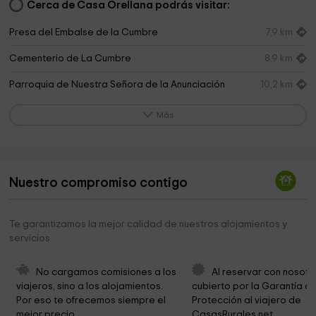
Cerca de Casa Orellana podrás visitar:
Presa del Embalse de la Cumbre
7,9 km
Cementerio de La Cumbre
8,9 km
Parroquia de Nuestra Señora de la Anunciación
10,2 km
Ayuntamiento de Ruanes
18,4 km
Más
Nuestro compromiso contigo
Te garantizamos la mejor calidad de nuestros alojamientos y
servicios
No cargamos comisiones a los 
Al reservar con nosotr
viajeros, sino a los alojamientos. 
cubierto por la Garantía de
Por eso te ofrecemos siempre el 
Protección al viajero de 
mejor precio.
CasasRurales.net