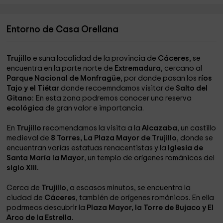
Entorno de Casa Orellana
Trujillo
e suna localidad de la provincia de
Cáceres
, se
encuentra en la parte norte de
Extremadura
, cercano al
Parque Nacional de Monfragüe
, por donde pasan los
ríos
Tajo y el Tiétar
donde recoemndamos visitar de
Salto del
Gitano:
En esta zona podremos conocer una reserva
ecológica
de gran valor e importancia.
En
Trujillo
recomendamos la visita a la
Alcazaba
, un castillo
medieval de
8 Torres, La Plaza Mayor de Trujillo
, donde se
encuentran varias estatuas renacentistas y la
Iglesia de
Santa María la Mayor
, un templo de orígenes románicos del
siglo XIII.
Cerca de
Trujillo
, a escasos minutos, se encuentra la
ciudad de
Cáceres
, también de orígenes románicos. En ella
podrmeos descubrir la
Plaza Mayor, la Torre de Bujaco y El
Arco de la Estrella.