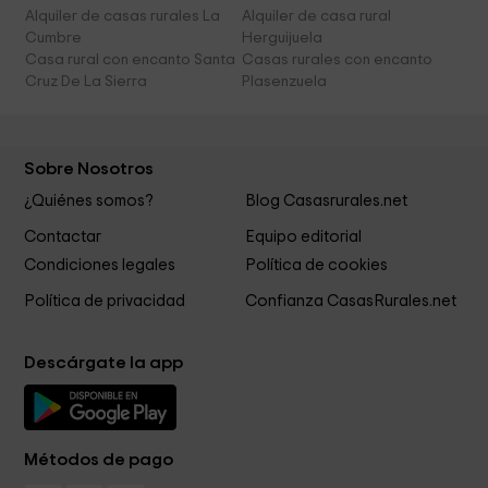
Alquiler de casas rurales La
Alquiler de casa rural
Cumbre
Herguijuela
Casa rural con encanto Santa
Casas rurales con encanto
Cruz De La Sierra
Plasenzuela
Sobre Nosotros
¿Quiénes somos?
Blog Casasrurales.net
Contactar
Equipo editorial
Condiciones legales
Política de cookies
Política de privacidad
Confianza CasasRurales.net
Descárgate la app
Métodos de pago