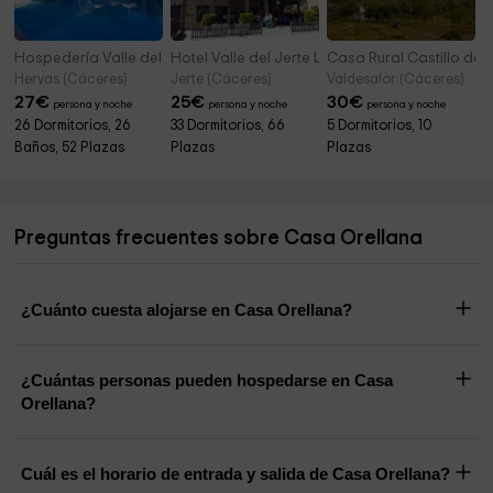
Hospedería Valle del Ambroz
Hotel Valle del Jerte Los Arenales
Casa Rural Castillo de
Hervas (Cáceres)
Jerte (Cáceres)
Valdesalor (Cáceres)
27
€
25
€
30
€
persona y noche
persona y noche
persona y noche
26 Dormitorios, 26
33 Dormitorios, 66
5 Dormitorios, 10
Baños, 52 Plazas
Plazas
Plazas
Preguntas frecuentes sobre Casa Orellana
¿Cuánto cuesta alojarse en Casa Orellana?
¿Cuántas personas pueden hospedarse en Casa
Orellana?
Cuál es el horario de entrada y salida de Casa Orellana?