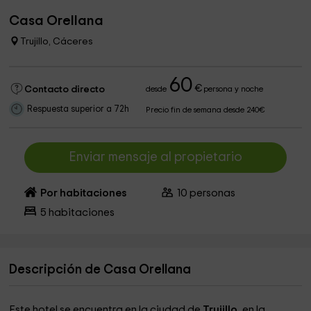
Casa Orellana
Trujillo, Cáceres
60
€
Contacto directo
desde
persona y noche
Respuesta superior a 72h
Precio fin de semana desde 240€
Enviar mensaje al propietario
Por habitaciones
10
personas
5
habitaciones
Descripción de Casa Orellana
Este hotel se encuentra en la ciudad de
Trujillo
, en la