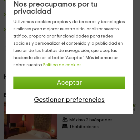
Nos preocupamos por tu
tradición desde el interior del alojamiento.
privacidad
Una
terraza con mesas y sillas
para disfrutar de las
vistas de los
jardines
.
Utilizamos cookies propias y de terceros y tecnologías
similares para mejorar nuestro sitio, analizar nuestro
Un espectacular
hórreo de color azul
en el exterior.
tráfico, proporcionar funcionalidades para redes
Hoteles con encanto Galicia
Hoteles con encanto Lugo
sociales y personalizar el contenido y la publicidad en
función de tus hábitos de navegación, que aceptas
Hoteles con encanto Ribadeo
haciendo clic en el botón 'Aceptar'. Más información
sobre nuestra
Política de cookies.
Habitaciones
Aceptar
El Malecón doble de matrimonio
Gestionar preferencias
35
desde
€
persona y noche
Máximo 2 huéspedes
1 habitaciones