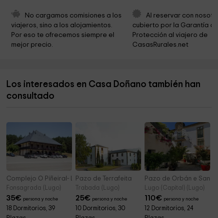
Ermida de San Xillao
4,5 km
No cargamos comisiones a los 
Al reservar con nosotr
viajeros, sino a los alojamientos. 
cubierto por la Garantía de
Santa Eulalia de la Devesa
4,5 km
Por eso te ofrecemos siempre el 
Protección al viajero de 
mejor precio.
CasasRurales.net
Cementerio A Devesa, Lugo
4,5 km
Club Aéreo de Ribadeo
5,0 km
Los interesados en Casa Doñano también han
Aeródromo de Vilaframil
5,2 km
consultado
Igrexa de San Pedro
5,5 km
Complejo O Piñeiral- La Pensión
Pazo de Terrafeita
Pazo de Orbán e Sangr
Fonsagrada (Lugo)
Trabada (Lugo)
Lugo (Capital) (Lugo)
35
€
25
€
110
€
persona y noche
persona y noche
persona y noche
18 Dormitorios, 39
10 Dormitorios, 30
12 Dormitorios, 24