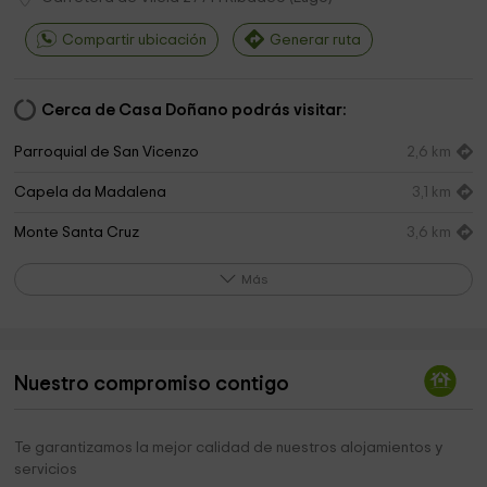
Compartir ubicación
Generar ruta
Cerca de Casa Doñano podrás visitar:
Parroquial de San Vicenzo
2,6 km
Capela da Madalena
3,1 km
Monte Santa Cruz
3,6 km
Santuario de Nuestra Señora de las Virtudes
3,8 km
Más
Église
3,8 km
Capela de S. Ramón
3,9 km
Nuestro compromiso contigo
Ría de Ribadeo
4,1 km
Parroquial de San Lourenzo de Vilaframil
4,3 km
Te garantizamos la mejor calidad de nuestros alojamientos y
servicios
Capela de S. Roque
4,4 km