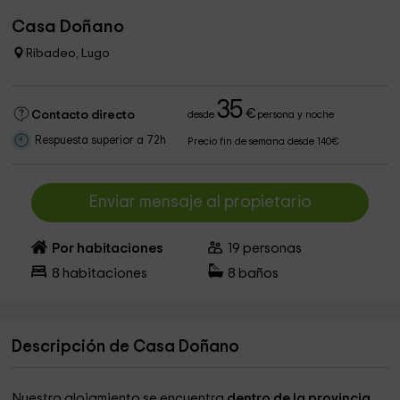
Casa Doñano
Ribadeo, Lugo
35
€
Contacto directo
desde
persona y noche
Respuesta superior a 72h
Precio fin de semana desde 140€
Enviar mensaje al propietario
Por habitaciones
19
personas
8
habitaciones
8
baños
Descripción de Casa Doñano
Nuestro alojamiento se encuentra
dentro de la provincia