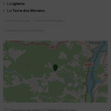
La
iglesia
.
La
Torre dos Moreno.
Casas Rurales Lugo
Casas Rurales Ribadeo
Hoteles con encanto Rías Altas
Carretera de Vilela
27714
Ribadeo
(
Lugo
)