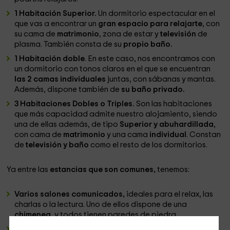
1 Habitación Superior.
Un dormitorio espectacular en el
que vas a encontrar un
gran espacio para relajarte
, con
su cama de
matrimonio
, zona de estar y
televisión
de
plasma. También consta de su
propio baño.
1 Habitación doble
. En este caso, nos encontramos con
un dormitorio con tonos claros en el que se encuentran
las 2 camas individuales
juntas, con sábanas y mantas.
Además, dispone también de
su baño privado.
3 Habitaciones Dobles o Triples.
Son las habitaciones
que más capacidad admite nuestro alojamiento, siendo
una de ellas además, de tipo
Superior y abuhardillada
,
con cama de
matrimonio
y una cama
individual
. Constan
de
televisión y baño
como el resto de los dormitorios.
Ya entre las
estancias que son comunes,
tenemos:
Varios salones comunicados,
ideales para el relax, las
charlas o la lectura. Uno de ellos dispone de una
chimenea
, y todos tienen paredes de piedra.
Una
sala con lareira,
para que podáis disfrutar de la