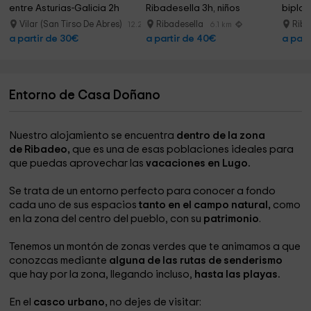
entre Asturias-Galicia 2h
Ribadesella 3h, niños
bipla
1h
Vilar (San Tirso De Abres)
Ribadesella
Riba
12.2 km
6.1 km
a partir de 30€
a partir de 40€
a part
Entorno de Casa Doñano
Nuestro alojamiento se encuentra
dentro de la zona
de Ribadeo,
que es una de esas poblaciones ideales para
que puedas aprovechar las
vacaciones en Lugo.
Se trata de un entorno perfecto para conocer a fondo
cada uno de sus espacios
tanto en el campo natural,
como
en la zona del centro del pueblo, con su
patrimonio
.
Tenemos un montón de zonas verdes que te animamos a que
conozcas mediante
alguna de las rutas de senderismo
que hay por la zona, llegando incluso,
hasta las playas.
En el
casco urbano,
no dejes de visitar: