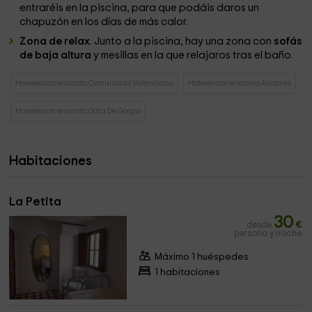
entraréis en la piscina, para que podáis daros un
chapuzón en los días de más calor.
Zona de relax
. Junto a la piscina, hay una zona con
sofás
de baja altura
y mesillas en la que relajaros tras el baño.
Hoteles con encanto Comunidad Valenciana
Hoteles con encanto Alicante
Hoteles con encanto Gata De Gorgos
Habitaciones
La Petita
30
desde
€
persona y noche
Máximo 1 huéspedes
1 habitaciones