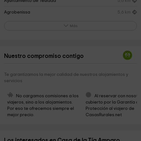
Ayuntamiento de Teulada
5,6 km
Agrobenissa
5,6 km
Forum Spain
6,9 km
Más
Ayuntamiento de Benissa
7,1 km
Seu Universitària
7,2 km
Nuestro compromiso contigo
Sala del Consell
7,2 km
Lonja de contratación
7,2 km
Te garantizamos la mejor calidad de nuestros alojamientos y
servicios
Casa Museo Abargues Benissa
7,2 km
Ayuntamiento de Benisa
7,3 km
No cargamos comisiones a los 
Al reservar con nosotr
viajeros, sino a los alojamientos. 
cubierto por la Garantía de
Palacio de los Torres Orduña
7,3 km
Por eso te ofrecemos siempre el 
Protección al viajero de 
mejor precio.
CasasRurales.net
Dolores Piera Park
7,3 km
Parròquia Puríssima Xiqueta i Sant Pere Apòstol
7,4 km
Los interesados en Casa de la Tía Amparo
Parroquia Purísima Xiqueta Y San Pedro Apóstol
7,4 km