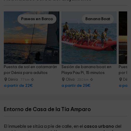
Paseos en Barco
Banana Boat
Puesta de sol en catamarán 
Sesión de banana boat en 
Puesta
por Dénia para adultos
Playa Pau Pi, 15 minutos
por Dé
Dénia
Oliva
Dén
7.7 km
23.0 km
a partir de 22€
a partir de 25€
a part
Entorno de Casa de la Tía Amparo
El inmueble se sitúa a pie de calle, en el
casco urbano
del