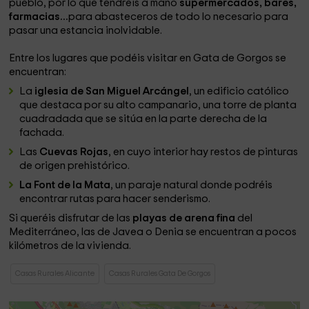
pueblo, por lo que tendréis a mano
supermercados, bares,
farmacias...
para abasteceros de todo lo necesario para
pasar una estancia inolvidable.
Entre los lugares que podéis visitar en Gata de Gorgos se
encuentran:
La
iglesia de San Miguel Arcángel
, un edificio católico
que destaca por su alto campanario, una torre de planta
cuadradada que se sitúa en la parte derecha de la
fachada.
Las
Cuevas Rojas
, en cuyo interior hay restos de pinturas
de origen prehistórico.
La Font de la Mata
, un paraje natural donde podréis
encontrar rutas para hacer senderismo.
Si queréis disfrutar de las
playas de arena fina
del
Mediterráneo, las de Javea o Denia se encuentran a pocos
kilómetros de la vivienda.
Casas Rurales Alicante
Casas Rurales Gata De Gorgos