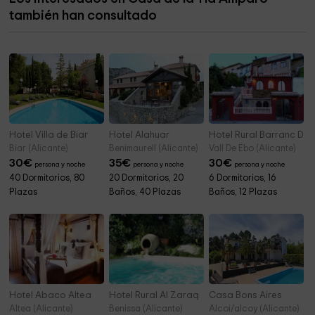
también han consultado
Parque
7,4 km
Hotel Villa de Biar
Hotel Alahuar
Hotel Rural Barranc De L
Biar (Alicante)
Benimaurell (Alicante)
Vall De Ebo (Alicante)
30
€
35
€
30
€
persona y noche
persona y noche
persona y noche
40 Dormitorios, 80
20 Dormitorios, 20
6 Dormitorios, 16
Plazas
Baños, 40 Plazas
Baños, 12 Plazas
Hotel Abaco Altea
Hotel Rural Al Zaraq
Casa Bons Aires
Altea (Alicante)
Benissa (Alicante)
Alcoi/alcoy (Alicante)