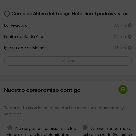
Cerca de Aldea del Trasgu Hotel Rural podrás visitar:
La Rexidora
0,3 km
Ermita de Santa Ana
0,4 km
Iglesia de San Mamés
0,5 km
Cementerio Parroquial
0,6 km
Más
Ermita de San Martín
0,6 km
Senda De Samuel
1,0 km
Nuestro compromiso contigo
Ermita de San Agustín
1,2 km
Ermita de la Paz
1,3 km
Te garantizamos la mejor calidad de nuestros alojamientos y
servicios
Capilla de San Saturnino
1,7 km
Área recreativa de Guadamía
1,8 km
No cargamos comisiones a los 
Al reservar con nosotr
viajeros, sino a los alojamientos. 
cubierto por la Garantía de