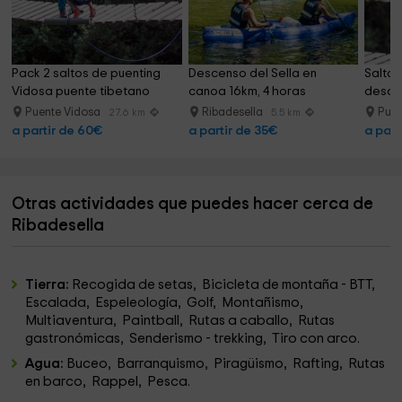
Pack 2 saltos de puenting 
Descenso del Sella en 
Salto 
Vidosa puente tibetano
canoa 16km, 4 horas
desde
Puente Vidosa
Ribadesella
Puen
27.6 km
5.5 km
a partir de 60€
a partir de 35€
a part
Otras actividades que puedes hacer cerca de
Ribadesella
Tierra:
Recogida de setas, Bicicleta de montaña - BTT,
Escalada, Espeleología, Golf, Montañismo,
Multiaventura, Paintball, Rutas a caballo, Rutas
gastronómicas, Senderismo - trekking, Tiro con arco.
Agua:
Buceo, Barranquismo, Piragüismo, Rafting, Rutas
en barco, Rappel, Pesca.