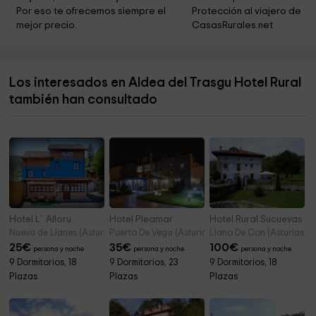
Iglesia de San Pedro
2,0 km
Por eso te ofrecemos siempre el 
Protección al viajero de 
mejor precio.
CasasRurales.net
Ermita de la Salud
2,3 km
Ermita de la Soledad
2,4 km
Los interesados en Aldea del Trasgu Hotel Rural
Ermita de San Ramón
2,5 km
también han consultado
Ermita de San Julián
2,8 km
Hotel L´Alloru
Hotel Pleamar
Hotel Rural Sucuevas
Nueva de Llanes (Asturias)
Puerto De Vega (Asturias)
Llano De Con (Asturias)
25
€
35
€
100
€
persona y noche
persona y noche
persona y noche
9 Dormitorios, 18
9 Dormitorios, 23
9 Dormitorios, 18
Plazas
Plazas
Plazas