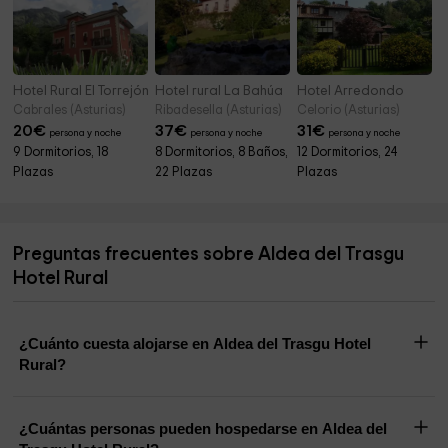
Hotel Rural El Torrejón
Hotel rural La Bahúa
Hotel Arredondo
Cabrales (Asturias)
Ribadesella (Asturias)
Celorio (Asturias)
20
€
37
€
31
€
persona y noche
persona y noche
persona y noche
9 Dormitorios, 18
8 Dormitorios, 8 Baños,
12 Dormitorios, 24
Plazas
22 Plazas
Plazas
Preguntas frecuentes sobre Aldea del Trasgu
Hotel Rural
¿Cuánto cuesta alojarse en Aldea del Trasgu Hotel
Rural?
¿Cuántas personas pueden hospedarse en Aldea del