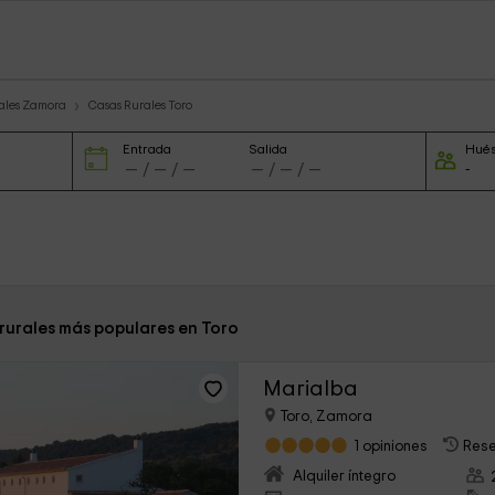
ales Zamora
Casas Rurales Toro
Entrada
Salida
Hué
 rurales más populares en Toro
Marialba
Toro, Zamora
1 opiniones
Rese
Alquiler íntegro