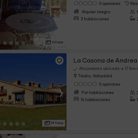
0 opiniones
Res
›
Alquiler íntegro
2 habitaciones
13 Fotos
La Casona de Andrea
Alojamiento ubicado a 17.1km 
Tiedra, Valladolid
0 opiniones
›
Por habitaciones
16 habitaciones
39 Fotos