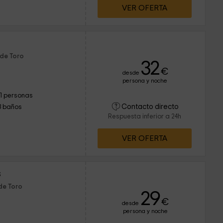
VER OFERTA
 de Toro
32
€
desde
persona y noche
11 personas
Contacto directo
3 baños
Respuesta inferior a 24h
VER OFERTA
s
de Toro
29
€
desde
persona y noche