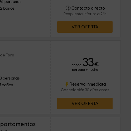
26 personas
Contacto directo
12 baños
Respuesta inferior a 24h
VER OFERTA
 de Toro
33
€
desde
persona y noche
13 personas
Reserva inmediata
5 baños
Cancelación 30 días antes
VER OFERTA
Apartamentos