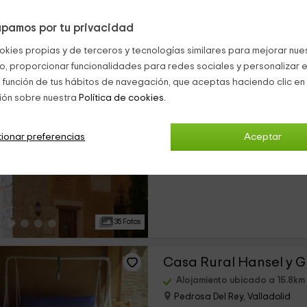
pamos por tu privacidad
36 Fotos
okies propias y de terceros y tecnologías similares para mejorar nuest
co, proporcionar funcionalidades para redes sociales y personalizar e
Don Diego
 función de tus hábitos de navegación, que aceptas haciendo clic en 
ión sobre nuestra
Política de cookies.
Alojamiento ubicado a 13.8km
Casasola De Arion, Valladolid
0 opiniones
Res
ionar preferencias
Aceptar
›
Alquiler íntegro
4 habitaciones
35 Fotos
Casa Rural Hansel y G
Alojamiento ubicado a 15.8km
Pedrosa Del Rey, Valladolid