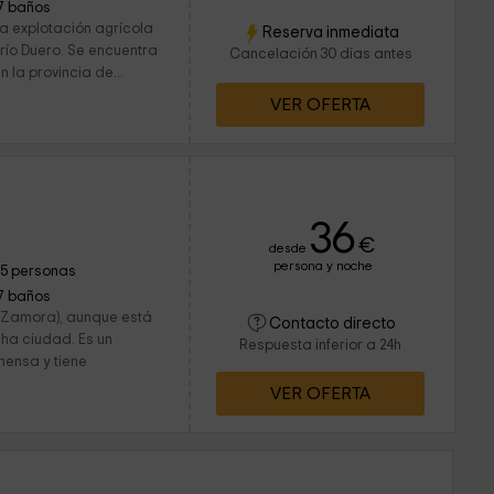
7 baños
a explotación agrícola
Reserva inmediata
 río Duero. Se encuentra
Cancelación 30 días antes
n la provincia de...
VER OFERTA
36
€
desde
persona y noche
15 personas
7 baños
 (Zamora), aunque está
Contacto directo
cha ciudad. Es un
Respuesta inferior a 24h
mensa y tiene
VER OFERTA