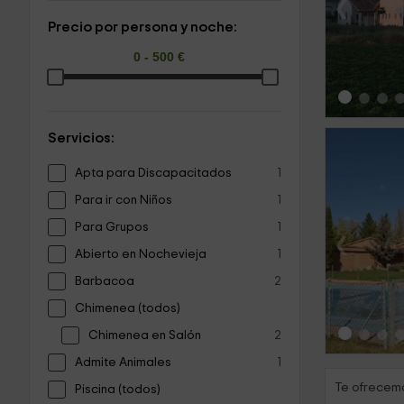
‹
Precio por persona y noche:
Servicios:
Apta para Discapacitados
1
Para ir con Niños
1
Para Grupos
1
‹
Abierto en Nochevieja
1
Barbacoa
2
Chimenea (todos)
Chimenea en Salón
2
Admite Animales
1
Te ofrecemo
Piscina (todos)