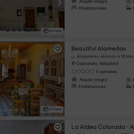
›
Alquiler íntegro
13 habitaciones
42 Fotos
Beautiful Alamedas
Alojamiento ubicado a 18.6km
Castronuño, Valladolid
0 opiniones
›
Alquiler íntegro
5 habitaciones
29 Fotos
La Aldea Colorada - 