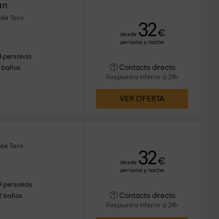
án
 de Toro
32
€
desde
persona y noche
4 personas
Contacto directo
1 baños
Respuesta inferior a 24h
VER OFERTA
 de Toro
32
€
desde
persona y noche
9 personas
Contacto directo
2 baños
Respuesta inferior a 24h