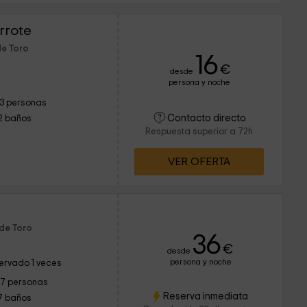
rrote
de Toro
16
€
desde
persona y noche
13 personas
Contacto directo
2 baños
Respuesta superior a 72h
VER OFERTA
 de Toro
36
€
desde
persona y noche
ervado 1 veces
17 personas
Reserva inmediata
7 baños