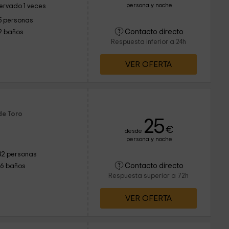
persona y noche
ervado 1 veces
5 personas
Contacto directo
2 baños
Respuesta inferior a 24h
VER OFERTA
de Toro
25
€
desde
persona y noche
32 personas
Contacto directo
16 baños
Respuesta superior a 72h
VER OFERTA