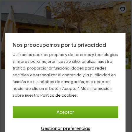
Nos preocupamos por tu privacidad
Utilizamos cookies propias y de terceros y tecnologías
similares para mejorar nuestro sitio, analizar nuestro
25 Fotos
tráfico, proporcionar funcionalidades para redes
Entre Acebos 3
sociales y personalizar el contenido y la publicidad en
función de tus hábitos de navegación, que aceptas
Alojamiento ubicado a 2.5km de Cobreros
haciendo clic en el botón 'Aceptar'. Más información
Sotillo De Sanabria, Zamora
sobre nuestra
Política de cookies.
0 opiniones
Alquiler íntegro
3 habitaciones
6 personas
2 baños
Aceptar
25
€
Gestionar preferencias
Reserva inmediata
desde