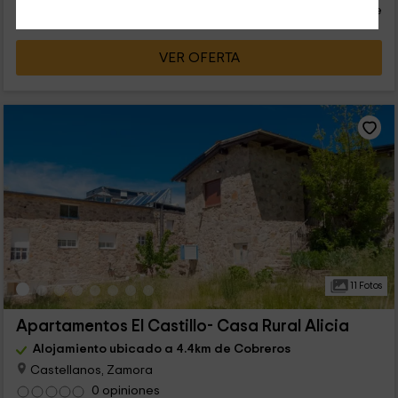
persona y noche
Cancelación 30 días antes
VER OFERTA
11 Fotos
Apartamentos El Castillo- Casa Rural Alicia
Alojamiento ubicado a 4.4km de Cobreros
Castellanos, Zamora
0 opiniones