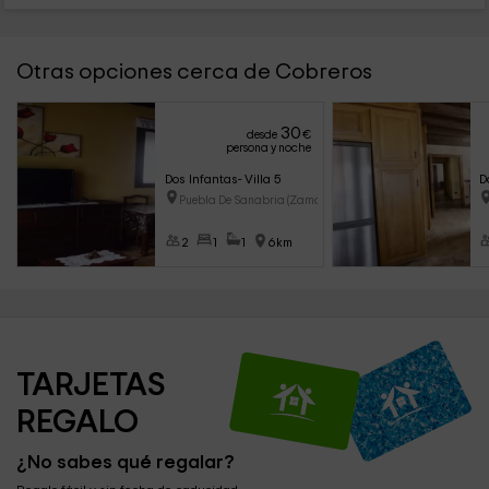
Otras opciones cerca de Cobreros
30
desde
€
persona y noche
Dos Infantas- Villa 5
D
Puebla De Sanabria (Zamora)
2
1
1
6km
TARJETAS 
REGALO
¿No sabes qué regalar?