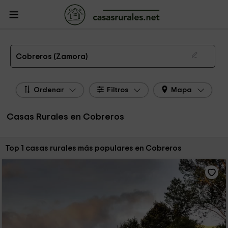
CasasRurales.net
Casas Rurales
Casas Rurales Castilla y León
Casas
Rurales Zamora
Casas Rurales Cobreros
Las 1 mejores casas rurales en Cobreros de 2026
Cobreros (Zamora)
Ordenar
Filtros
Mapa
Casas Rurales en Cobreros
Ordenar por:
Top 1 casas rurales más populares en Cobreros