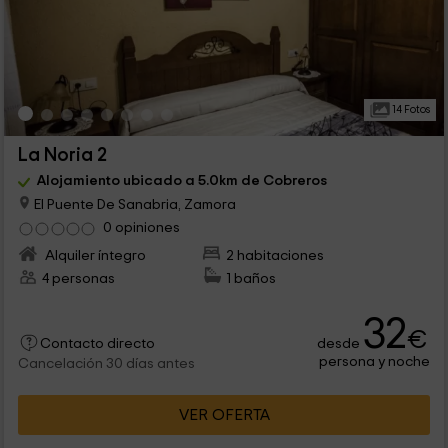
14 Fotos
La Noria 2
Alojamiento ubicado a 5.0km de Cobreros
El Puente De Sanabria, Zamora
0 opiniones
Alquiler íntegro
2 habitaciones
4 personas
1 baños
32
€
desde
Contacto directo
persona y noche
Cancelación 30 días antes
VER OFERTA