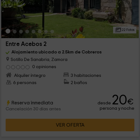
22 Fotos
Entre Acebos 2
Alojamiento ubicado a 2.5km de Cobreros
Sotillo De Sanabria, Zamora
0 opiniones
Alquiler íntegro
3 habitaciones
6 personas
2 baños
20
€
Reserva inmediata
desde
persona y noche
Cancelación 30 días antes
VER OFERTA