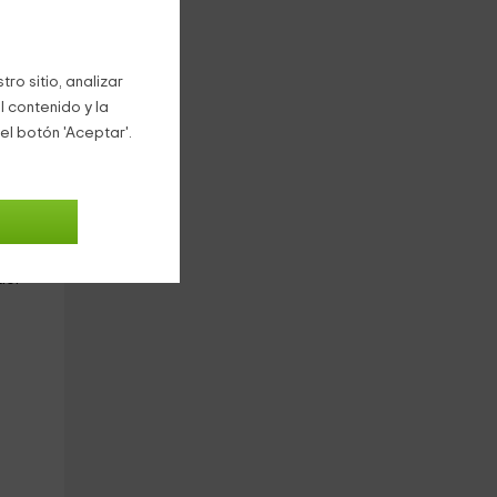
los
ro sitio, analizar
es
l contenido y la
el botón 'Aceptar'.
uar
a de
der