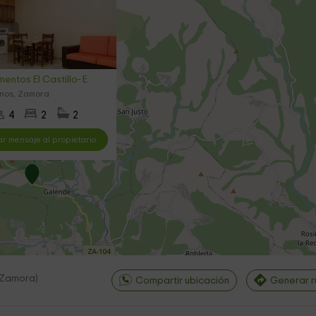
entos El Castillo- E
anos, Zamora
4
2
2
ar mensaje al propietario
Zamora
)
Compartir ubicación
Generar r