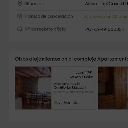
Afueras del Casco U
Situación
Política de cancelación
Cancelación 30 día
Nº de registro oficial
PO-ZA-49-000354
Otros alojamientos en el complejo Apartamentos
17
€
desde
persona y noche
Apartamentos El 
Castillo- La Majada 1
Puebla De Sanabria (Zamora)
9
3
3