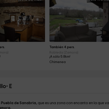
rs.
También 4 pers.
mora)
Robleda (Zamora)
!
¡A sólo 5.8km!
Chimenea
lo- E
 Puebla de Sanabria,
que es una zona con encanto en la que va
amora.