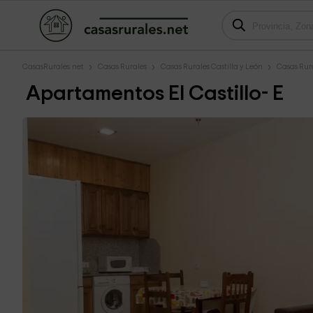
CasasRurales.net
Casas Rurales
Casas Rurales Castilla y León
Casas Rur
Apartamentos El Castillo- E