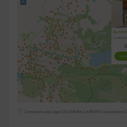
−
Apartam
Castell
Envi
Carretera del Lago (ZA-104) Km 2.4
49390
Castellanos
(