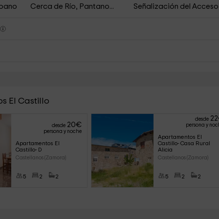
rbano
Cerca de Río, Pantano...
Señalización del Acceso
s
 El Castillo
22
desde
20
€
persona y noc
desde
persona y noche
Apartamentos El 
Apartamentos El 
Castillo- Casa Rural 
Castillo- D
Alicia
Castellanos (Zamora)
Castellanos (Zamora)
5
2
2
5
2
2