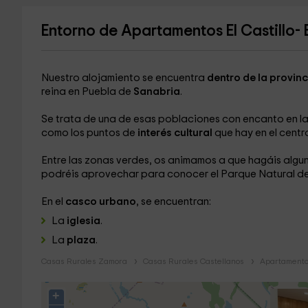
Entorno de Apartamentos El Castillo- 
Nuestro alojamiento se encuentra
dentro de la provin
reina en Puebla de
Sanabria
.
Se trata de una de esas poblaciones con encanto en l
como los puntos de
interés cultural
que hay en el centr
Entre las zonas verdes, os animamos a que hagáis algun
podréis aprovechar para conocer el Parque Natural de
En el
casco urbano
, se encuentran:
La
iglesia
.
La
plaza
.
Casas Rurales Zamora
Casas Rurales Castellanos
Apartamento
+