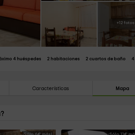
+12 fotos
ximo 4 huéspedes
2 habitaciones
2 cuartos de baño
4
Características
Mapa
a?
¡Sólo 6€ más!
¡Sólo 11€ má