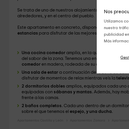
Se trata de uno de nuestros alojamientos, en el que
vas 
Nos preocu
alrededores, y en el centro del pueblo.
Utilizamos co
Este apartamento en concreto, dispone de espacio
pa
nuestro tráfi
estancias
para disfrutar de las mejores vacaciones:
publicidad en
Más informac
Una cocina comedor
amplia, en la que vas a poder
Gest
del sabor de la zona. Tenemos una encimera repleta 
comedor
en madera, rodeada de su conjunto de silla
Una sala de estar
a continuación de la zona de com
disfrutar de momentos de relax mientras veis la
telev
2 dormitorios dobles
amplios, equipados cada uno d
equipadas con
sábanas y mantas.
Además, hay mobi
frente a las camas.
2 baños completos.
Cada uno dentro de un dormitor
sobre el que tenemos el
espejo, y una ducha.
Apartamentos Castilla y León
Apartamentos Zamora
Apartament