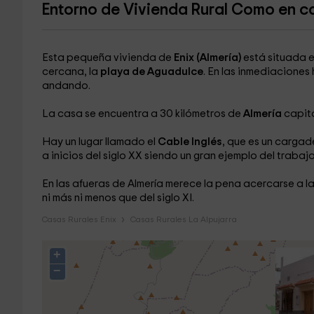
Entorno de Vivienda Rural Como en c
Esta pequeña vivienda de
Enix (Almería)
está situada e
cercana, la
playa de Aguadulce
. En las inmediacione
andando.
La casa se encuentra a 30 kilómetros de
Almería
capita
Hay un lugar llamado el
Cable Inglés
, que es un cargad
a inicios del siglo XX siendo un gran ejemplo del trabaj
En las afueras de Almería merece la pena acercarse a l
ni más ni menos que del siglo XI.
Casas Rurales Enix
Casas Rurales La Alpujarra
+
−