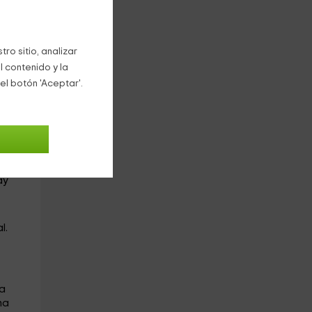
nta
ada
en
ro sitio, analizar
l contenido y la
el botón 'Aceptar'.
 dos
adros
o
llero
ay
l.
na
na