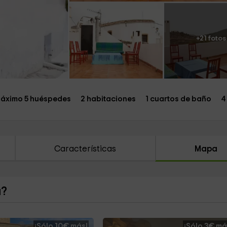
+21 fotos
áximo 5 huéspedes
2 habitaciones
1 cuartos de baño
4
Características
Mapa
a?
¡Sólo 10€ más!
¡Sólo 3€ má