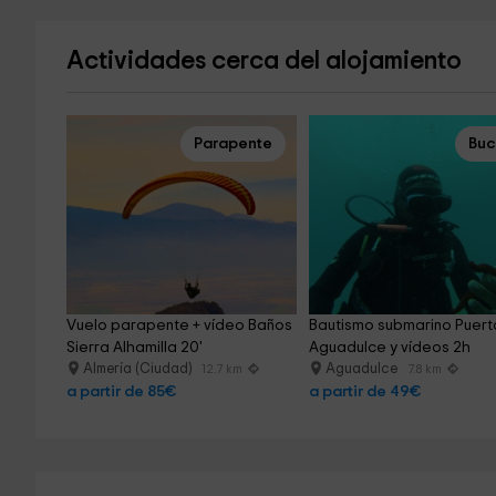
Actividades cerca del alojamiento
Parapente
Bu
Vuelo parapente + vídeo Baños 
Bautismo submarino Puert
Sierra Alhamilla 20'
Aguadulce y vídeos 2h
Almería (Ciudad)
Aguadulce
12.7 km
7.8 km
a partir de 85€
a partir de 49€