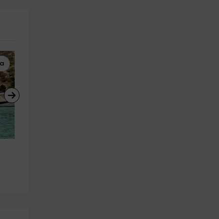
ua
Motos de Agua
Paseos en Barco
Ruta moto de agua + fotos 
Despedida en velero desde 
Puerto de Aguadulce 1h
Aguadulce, 3 horas
Aguadulce
Almería (Ciudad)
7.9 km
7.8 km
a partir de 140€
a partir de 350€