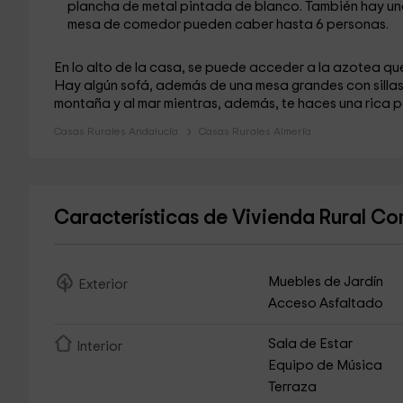
plancha de metal pintada de blanco. También hay u
mesa de comedor pueden caber hasta 6 personas.
En lo alto de la casa, se puede acceder a la azotea q
Hay algún sofá, además de una mesa grandes con sillas 
montaña y al mar mientras, además, te haces una rica pa
Casas Rurales Andalucía
Casas Rurales Almería
Características de Vivienda Rural C
Muebles de Jardín
Exterior
Acceso Asfaltado
Sala de Estar
Interior
Equipo de Música
Terraza