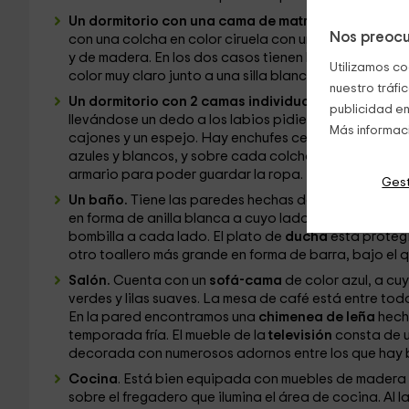
Un dormitorio con una cama de matrimonio.
Está de
Nos preocu
con una colcha en color ciruela con un cojín rosado
y de madera. En los dos casos tienen lámparas pequeñ
Utilizamos co
color muy claro junto a una silla blanca con un cojín az
nuestro tráfi
Un dormitorio con 2 camas individuales
. En las par
publicidad en
llevándose un dedo a los labios pidiendo silencio.
Más informac
cajones y un espejo. Hay enchufes cerca de la cama 
azules y blancos, y sobre cada colchón hay un cojín
armario para poder guardar la ropa.
Gest
Un baño.
Tiene las paredes hechas de baldosas rectan
en forma de anilla blanca a cuyo lado está el lavab
bombilla a cada lado. El plato de
ducha
está protegi
otro toallero más grande en forma de barra, bajo el qu
Salón.
Cuenta con un
sofá-cama
de color azul, a cu
verdes y lilas suaves. La mesa de café está entre tod
En la pared encontramos una
chimenea de leña
hecha
temporada fría. El mueble de la
televisión
consta de u
decorada con numerosos adornos entre los que hay bo
Cocina
. Está bien equipada con muebles de madera e
sobre el fregadero que ilumina el área de cocina. Al 