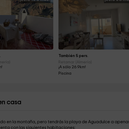
.
También 5 pers.
mería)
Retamar (Almería)
m!
¡A sólo 26.9km!
Piscina
en casa
uado en la montaña, pero tendrás la playa de Aguadulce a apenas
uenta con las siguientes habitaciones: