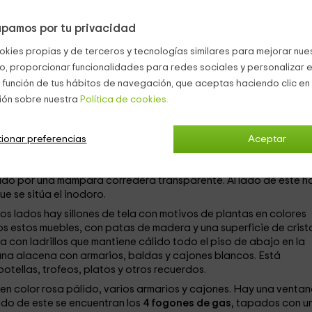
corada con paredes blancas y suelo de baldosas. La cama cue
pamos por tu privacidad
. A ambos lados hay mesitas de noche, una redonda y otra cuadr
as. A los pies de la cama, a un lado, hay un armario de madera 
okies propias y de terceros y tecnologías similares para mejorar nuest
ul cielo.
co, proporcionar funcionalidades para redes sociales y personalizar e
edes blancas cuelga un cuadro de estilo cómic con una mujer
 función de tus hábitos de navegación, que aceptas haciendo clic en 
 Las camas están separadas por una pequeña mesa de noche con
ión sobre nuestra
Política de cookies.
para poder cargar el teléfono móvil. La ropa de cama es de cu
 a cuadros naranjas y rojos. La habitación cuenta con un pequeñ
ionar preferencias
Aceptar
gulares en un color naranja muy pálido. En la pared hay un toa
o de cerámica blanca, con un espejo terminado en arco y una
do por una mampara corredera transparente. Al lado de este h
e se sitúa el inodoro.
yos lados hay sillones de tela con motivos de plantas en colores
os estos muebles, con patas de madera y una superficie de crista
 con ladrillos que mantiene cálido todo el piso de abajo en la
na alacena con armarios, baldas y cajones blancos. Está
tellas, trofeos, platos y otros recuerdos.
n color rosa pálido, varios armarios y cajones. Hay una venta
lado de este se encuentran los
4 fogones de gas
, tapados con u