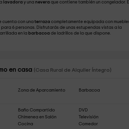
na
lavadora
y una
nevera
que contiene también un congelador. E
ue cuenta con una
terraza
completamente equipada con muebles
para 6 personas. Disfrutarás de unas estupendas vistas a la
rrillada en la
barbacoa
de ladrillos de la que dispone.
omo en casa
(Casa Rural de Alquiler Íntegro)
Zona de Aparcamiento
Barbacoa
Baño Compartido
DVD
Chimenea en Salón
Televisión
Cocina
Comedor