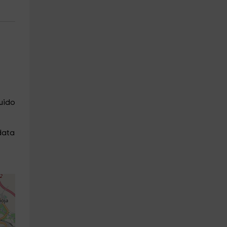
ruido
data