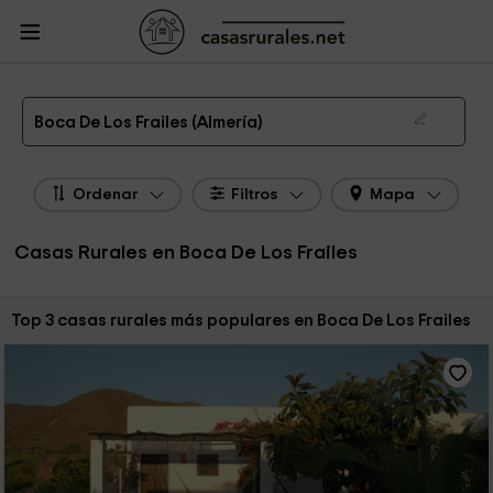
CasasRurales.net
Casas Rurales
Casas Rurales Andalucía
Casas Rurales
Almería
Casas Rurales Boca De Los Frailes
Las 3 mejores casas rurales en Boca De Los Frailes de 2026
Boca De Los Frailes (Almería)
Ordenar
Filtros
Mapa
Casas Rurales en Boca De Los Frailes
Ordenar por:
Top 3 casas rurales más populares en Boca De Los Frailes