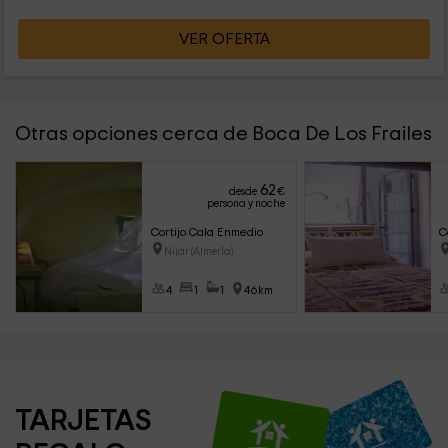
VER OFERTA
Otras opciones cerca de Boca De Los Frailes
62
desde
€
persona y noche
Cortijo Cala Enmedio
C
Nijar (Almería)
4
1
1
46km
TARJETAS 