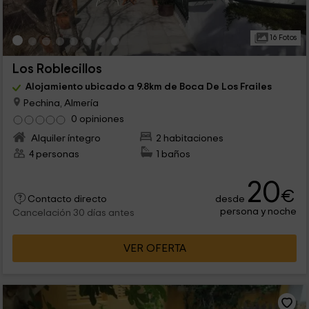
16 Fotos
Los Roblecillos
Alojamiento ubicado a 9.8km de Boca De Los Frailes
Pechina, Almería
0 opiniones
Alquiler íntegro
2 habitaciones
4 personas
1 baños
20
€
desde
Contacto directo
persona y noche
Cancelación 30 días antes
VER OFERTA