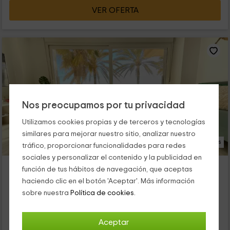
VER OFERTA
Nos preocupamos por tu privacidad
Utilizamos cookies propias y de terceros y tecnologías
similares para mejorar nuestro sitio, analizar nuestro
21 Fotos
tráfico, proporcionar funcionalidades para redes
sociales y personalizar el contenido y la publicidad en
Kaleria Suites- Apartamento CS6
función de tus hábitos de navegación, que aceptas
Alojamiento ubicado a 1.5km de Boca De Los Frailes
haciendo clic en el botón 'Aceptar'. Más información
Almería (Capital), Almería
sobre nuestra
Política de cookies.
0 opiniones
Alquiler íntegro
1 habitaciones
Aceptar
4 personas
1 baños