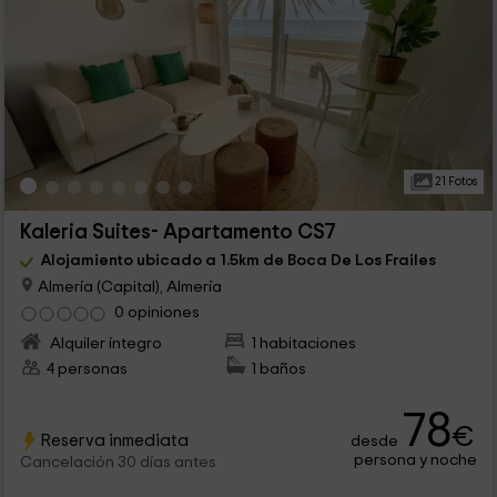
21 Fotos
Kaleria Suites- Apartamento CS7
Alojamiento ubicado a 1.5km de Boca De Los Frailes
Almería (Capital), Almería
0 opiniones
Alquiler íntegro
1 habitaciones
4 personas
1 baños
78
€
Reserva inmediata
desde
persona y noche
Cancelación 30 días antes