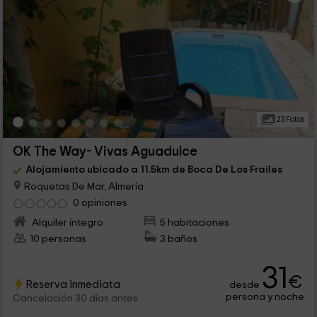
23 Fotos
OK The Way- Vivas Aguadulce
Alojamiento ubicado a 11.5km de Boca De Los Frailes
Roquetas De Mar, Almería
0 opiniones
Alquiler íntegro
5 habitaciones
10 personas
3 baños
31
€
Reserva inmediata
desde
persona y noche
Cancelación 30 días antes