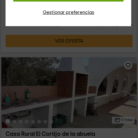
Gestionar preferencias
78
€
Reserva inmediata
desde
persona y noche
Cancelación 30 días antes
VER OFERTA
17 Fotos
Casa Rural El Cortijo de la abuela