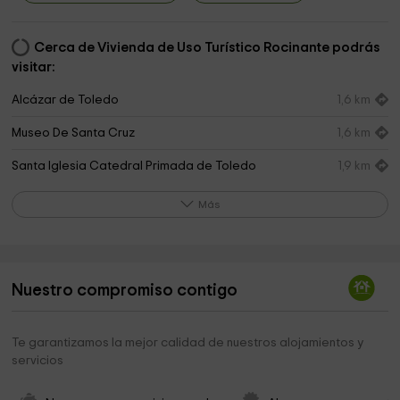
Cerca de Vivienda de Uso Turístico Rocinante podrás
visitar:
Alcázar de Toledo
1,6 km
Museo De Santa Cruz
1,6 km
Santa Iglesia Catedral Primada de Toledo
1,9 km
Catedral - Museo del Tesoro
1,9 km
Más
Seminario Conciliar Mayor San Ildefonso de Toledo
2,0 km
Ayuntamiento de Toledo
2,0 km
Nuestro compromiso contigo
Hospital Tavera
2,1 km
Museo Taller Del Moro
2,2 km
Te garantizamos la mejor calidad de nuestros alojamientos y
servicios
Convento De Santo Domingo El Antiguo
2,3 km
Iglesia de Santo Tomé
2,3 km