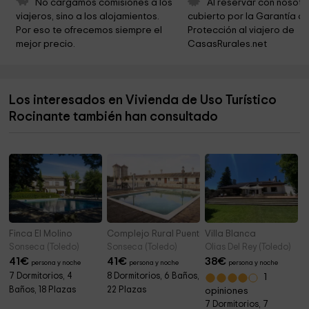
No cargamos comisiones a los 
Al reservar con nosotr
viajeros, sino a los alojamientos. 
cubierto por la Garantía de
Museo del Greco
2,3 km
Por eso te ofrecemos siempre el 
Protección al viajero de 
mejor precio.
CasasRurales.net
Museo Sefardí
2,4 km
Synagogue of El Transito
2,4 km
Los interesados en Vivienda de Uso Turístico
Royal Foundation of Toledo - Victorio Macho
2,5 km
Museum
Rocinante también han consultado
Sinagoga de Santa María La Blanca
2,5 km
Finca El Molino
Complejo Rural Puente Romano
Villa Blanca
Sonseca (Toledo)
Sonseca (Toledo)
Olias Del Rey (Toledo)
41
€
41
€
38
€
persona y noche
persona y noche
persona y noche
7 Dormitorios, 4
8 Dormitorios, 6 Baños,
1
Baños, 18 Plazas
22 Plazas
opiniones
7 Dormitorios, 7