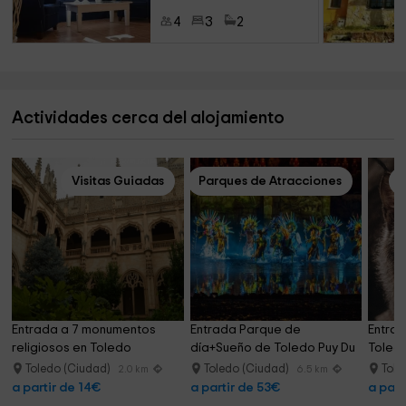
4
3
2
Actividades cerca del alojamiento
Visitas Guiadas
Parques de Atracciones
Entrada a 7 monumentos 
Entrada Parque de 
Entrad
religiosos en Toledo
día+Sueño de Toledo Puy Du 
Toled
Fou
Toledo (Ciudad)
Toledo (Ciudad)
Tole
2.0 km
6.5 km
a partir de 14€
a partir de 53€
a part