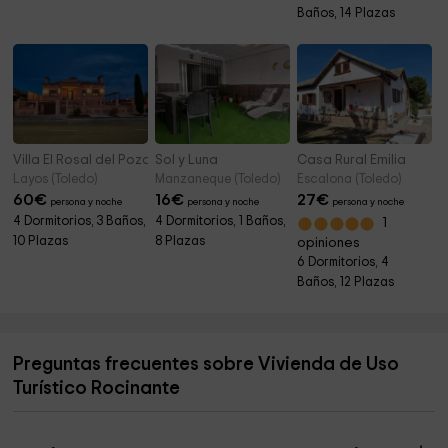
Baños, 14 Plazas
Villa El Rosal del Pozo
Sol y Luna
Casa Rural Emilia
Layos (Toledo)
Manzaneque (Toledo)
Escalona (Toledo)
60
€
16
€
27
€
persona y noche
persona y noche
persona y noche
4 Dormitorios, 3 Baños,
4 Dormitorios, 1 Baños,
1
10 Plazas
8 Plazas
opiniones
6 Dormitorios, 4
Baños, 12 Plazas
Preguntas frecuentes sobre Vivienda de Uso
Turístico Rocinante