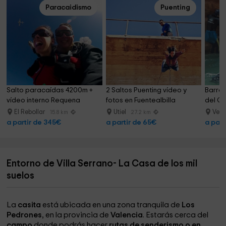
Paracaidismo
Puenting
Salto paracaídas 4200m + 
2 Saltos Puenting vídeo y 
Barran
vídeo interno Requena
fotos en Fuentealbilla
del Ca
El Rebollar
Utiel
Vent
15.8 km
27.2 km
a partir de 345€
a partir de 65€
a part
Entorno de Villa Serrano- La Casa de los mil
suelos
La
casita
está ubicada en una zona tranquila de
Los
Pedrones
, en la provincia de
Valencia
. Estarás cerca del
campo
donde podrás hacer
rutas de senderismo o en