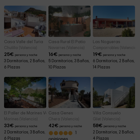
Casa Valle del Turia
Casa Rural El Patio
Las Nogueras
Chulilla (Valencia)
Navarres (Valencia)
Camporrobles (Valencia)
25
€
16
€
19
€
persona y noche
persona y noche
persona y noche
3 Dormitorios, 2 Baños,
5 Dormitorios, 3 Baños,
6 Dormitorios, 2 Baños,
6 Plazas
10 Plazas
14 Plazas
El Paller de Marines Vell
Casa Genes
Villa Consuelo
Marines (Valencia)
Chera (Valencia)
Gilet (Valencia)
33
€
42
€
58
€
persona y noche
persona y noche
persona y noche
2 Dormitorios, 3 Baños,
2 Dormitorios, 2 Baños,
1
6 Plazas
4 Plazas
opiniones