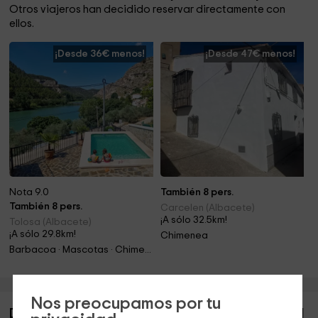
Otros viajeros han decidido reservar directamente con
ellos.
¡Desde 36€ menos!
¡Desde 47€ menos!
Nota 9.0
También 8 pers.
También 8 pers.
Carcelen (Albacete)
¡A sólo 32.5km!
Tolosa (Albacete)
¡A sólo 29.8km!
Chimenea
Barbacoa · Mascotas · Chimenea
Nos preocupamos por tu
Descripción de Villa Serrano- La Casa de los mil