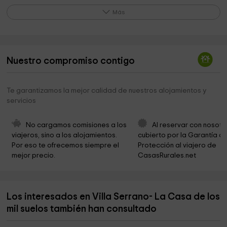
Ayuntamiento de Cofrentes
12,0 km
Más
Municipio de Cofrentes
12,0 km
Iglesia de San Jose
12,1 km
Nuestro compromiso contigo
Ermita de Nuestra Señora de la Soledad
12,2 km
Religiosas Dominicas De La Anunciata
18,4 km
Te garantizamos la mejor calidad de nuestros alojamientos y
servicios
Iglesia
18,5 km
No cargamos comisiones a los 
Al reservar con nosotr
viajeros, sino a los alojamientos. 
cubierto por la Garantía de
Por eso te ofrecemos siempre el 
Protección al viajero de 
mejor precio.
CasasRurales.net
Los interesados en Villa Serrano- La Casa de los
mil suelos también han consultado