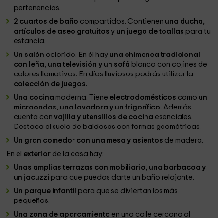
pertenencias.
2 cuartos de baño
compartidos. Contienen
una ducha,
artículos de aseo gratuitos
y
un juego de toallas
para tu
estancia.
Un salón
colorido. En él hay
una chimenea tradicional
con leña
,
una televisión y un sofá
blanco con cojines de
colores llamativos. En días lluviosos podrás utilizar la
colección de juegos.
Una cocina
moderna. Tiene
electrodomésticos
como
un
microondas, una lavadora y
un frigorífico.
Además
cuenta con
vajilla y utensilios de cocina
esenciales.
Destaca el suelo de baldosas con formas geométricas.
Un gran comedor con una mesa y asientos
de madera.
En el
exterior
de la casa hay:
Unas amplias terrazas con mobiliario, una barbacoa y
un jacuzzi
para que puedas darte un baño relajante.
Un parque infantil
para que se diviertan los más
pequeños.
Una zona de aparcamiento
en una calle cercana al