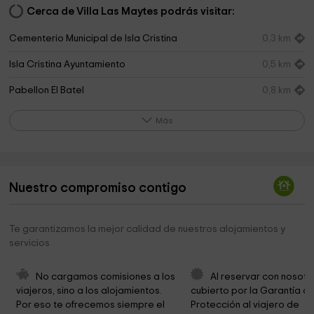
Cerca de Villa Las Maytes podrás visitar:
Cementerio Municipal de Isla Cristina
0,3 km
Isla Cristina Ayuntamiento
0,5 km
Pabellon El Batel
0,8 km
Iglesia Evangélica " Betania "
1,1 km
Más
Parroquia Jesús Del Gran Poder
1,2 km
Galería Municipal de Arte?Charo Olías?
1,4 km
Nuestro compromiso contigo
Servicio Obras, Urbanismo y Vvda. Ayto Isla Cristina.
1,4 km
La Plaza
1,4 km
Te garantizamos la mejor calidad de nuestros alojamientos y
servicios
Iglesia Nuestra Señora De Los Dolores
1,7 km
Iglesia Evangelica Dios Es Amor
1,7 km
No cargamos comisiones a los 
Al reservar con nosotr
viajeros, sino a los alojamientos. 
cubierto por la Garantía de
Salon Del Reino De LosTestigos Cristianos De
1,7 km
Por eso te ofrecemos siempre el 
Protección al viajero de 
Jehova