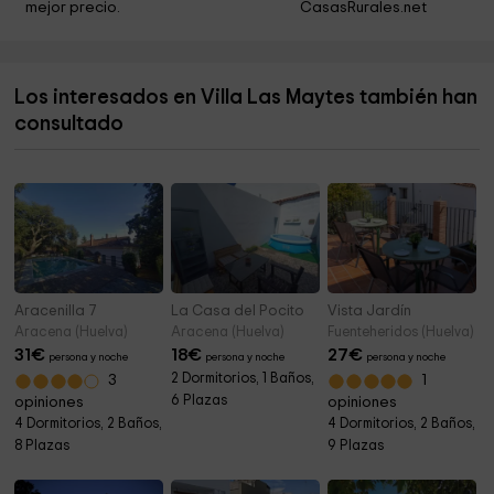
mejor precio.
CasasRurales.net
Iglesia Nuestra Señora del Mar
1,9 km
Patio San Francisco
1,9 km
Los interesados en Villa Las Maytes también han
Museo del Carneval
1,9 km
consultado
Parroquia De Nuestra Señora De Los Dolores
2,1 km
Aracenilla 7
La Casa del Pocito
Vista Jardín
Aracena (Huelva)
Aracena (Huelva)
Fuenteheridos (Huelva)
31
€
18
€
27
€
persona y noche
persona y noche
persona y noche
2 Dormitorios, 1 Baños,
3
1
6 Plazas
opiniones
opiniones
4 Dormitorios, 2 Baños,
4 Dormitorios, 2 Baños,
8 Plazas
9 Plazas