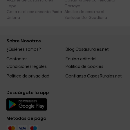
Alquiler de casas rurales
Casas rurales con encanto
Lepe
Cartaya
Casa rural con encanto Punta
Alquiler de casa rural
Umbria
Sanlucar Del Guadiana
Sobre Nosotros
¿Quiénes somos?
Blog Casasrurales.net
Contactar
Equipo editorial
Condiciones legales
Política de cookies
Política de privacidad
Confianza CasasRurales.net
Descárgate la app
Métodos de pago