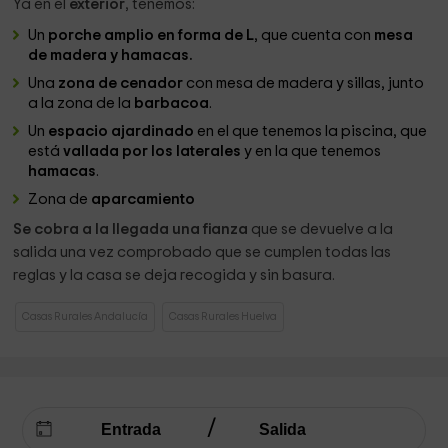
Ya en el
exterior
, tenemos:
Un
porche amplio en forma de L
, que cuenta con
mesa
de madera y hamacas.
Una
zona de cenador
con mesa de madera y sillas, junto
a la zona de la
barbacoa
.
Un
espacio ajardinado
en el que tenemos la piscina, que
está
vallada por los laterales
y en la que tenemos
hamacas
.
Zona de
aparcamiento
Se cobra a la llegada una fianza
que se devuelve a la
salida una vez comprobado que se cumplen todas las
reglas y la casa se deja recogida y sin basura.
Casas Rurales Andalucía
Casas Rurales Huelva