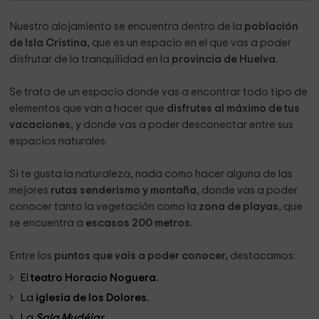
Nuestro alojamiento se encuentra dentro de la
población
de Isla Cristina,
que es un espacio en el que vas a poder
disfrutar de la tranquilidad en la
provincia de Huelva.
Se trata de un espacio donde vas a encontrar todo tipo de
elementos que van a hacer que
disfrutes al máximo de tus
vacaciones,
y donde vas a poder desconectar entre sus
espacios naturales.
Si te gusta la naturaleza, nada como hacer alguna de las
mejores
rutas senderismo y montaña
, donde vas a poder
conocer tanto la vegetación como la
zona de playas,
que
se encuentra a
escasos 200 metros.
Entre los
puntos que vais a poder conocer,
destacamos:
El
teatro Horacio Noguera.
La
iglesia de los Dolores.
La
Sala Mudéjar.