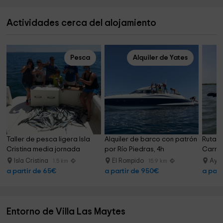
Actividades cerca del alojamiento
Pesca
Alquiler de Yates
Taller de pesca ligera Isla 
Alquiler de barco con patrón 
Ruta e
Cristina media jornada
por Río Piedras, 4h
Carrer
Isla Cristina
El Rompido
Aya
1.5 km
15.9 km
a partir de 65€
a partir de 950€
a part
Entorno de Villa Las Maytes