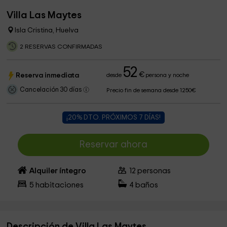
Villa Las Maytes
Isla Cristina, Huelva
2 RESERVAS CONFIRMADAS
52
€
Reserva inmediata
desde
persona y noche
Cancelación 30 días
Precio fin de semana desde 1250€
¡20% DTO. PRÓXIMOS 7 DÍAS!
Reservar ahora
Alquiler íntegro
12
personas
5
habitaciones
4
baños
Descripción de Villa Las Maytes