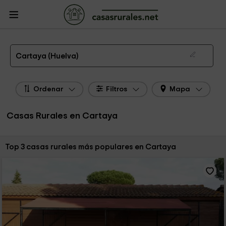
CasasRurales.net
Casas Rurales
Casas Rurales Andalucía
Casas Rurales
Huelva
Casas Rurales Cartaya
Las 3 mejores casas rurales en Cartaya de 2026
Cartaya (Huelva)
Ordenar
Filtros
Mapa
Casas Rurales en Cartaya
Ordenar por:
Top 3 casas rurales más populares en Cartaya