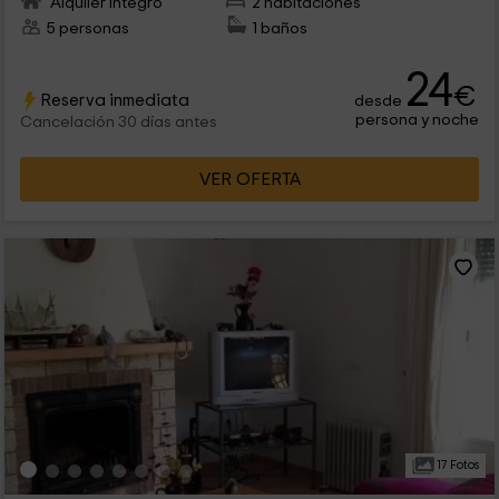
Alquiler íntegro
2 habitaciones
5 personas
1 baños
24
€
Reserva inmediata
desde
persona y noche
Cancelación 30 días antes
VER OFERTA
17 Fotos