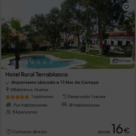
52 Fotos
Hotel Rural Terrablanca
Alojamiento ubicado a 17.4km de Cartaya
Villablanca, Huelva
1 opiniones
Reservado 1 veces
Por habitaciones
18 habitaciones
54 personas
16
€
desde
Contacto directo