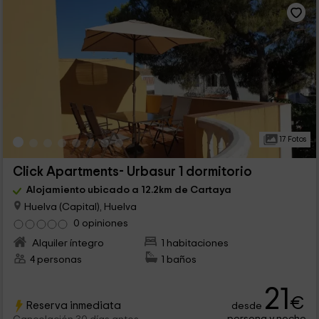
17 Fotos
Click Apartments- Urbasur 1 dormitorio
Alojamiento ubicado a 12.2km de Cartaya
Huelva (Capital), Huelva
0 opiniones
Alquiler íntegro
1 habitaciones
4 personas
1 baños
21
€
Reserva inmediata
desde
persona y noche