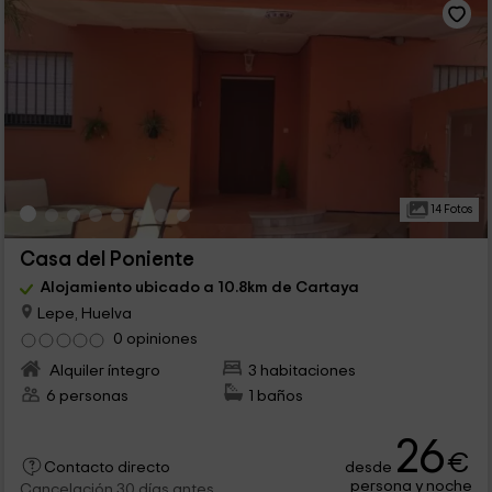
14 Fotos
Casa del Poniente
Alojamiento ubicado a 10.8km de Cartaya
Lepe, Huelva
0 opiniones
Alquiler íntegro
3 habitaciones
6 personas
1 baños
26
€
desde
Contacto directo
persona y noche
Cancelación 30 días antes