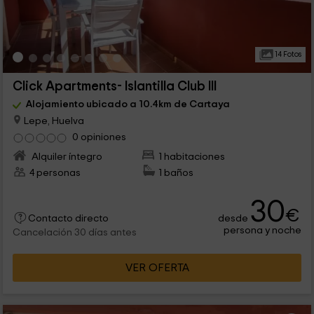
14 Fotos
Click Apartments- Islantilla Club III
Alojamiento ubicado a 10.4km de Cartaya
Lepe, Huelva
0 opiniones
Alquiler íntegro
1 habitaciones
4 personas
1 baños
30
€
desde
Contacto directo
persona y noche
Cancelación 30 días antes
VER OFERTA