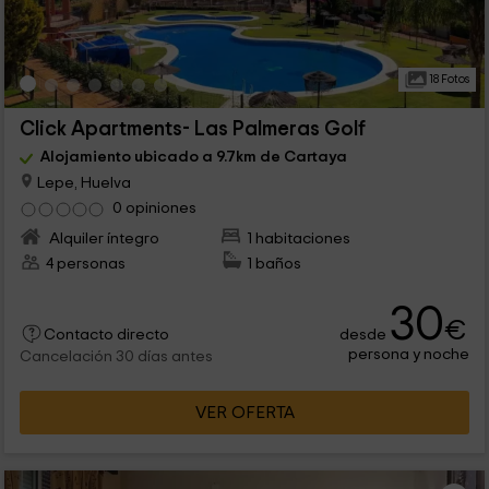
18 Fotos
Click Apartments- Las Palmeras Golf
Alojamiento ubicado a 9.7km de Cartaya
Lepe, Huelva
0 opiniones
Alquiler íntegro
1 habitaciones
4 personas
1 baños
30
€
desde
Contacto directo
persona y noche
Cancelación 30 días antes
VER OFERTA