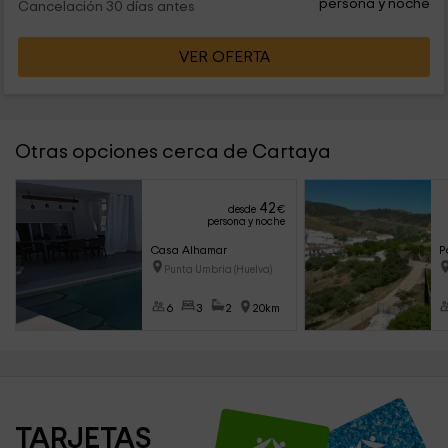
persona y noche
Cancelación 30 días antes
VER OFERTA
Otras opciones cerca de Cartaya
42
desde
€
persona y noche
Casa Alhamar
P
Punta Umbria (Huelva)
6
3
2
20km
TARJETAS 