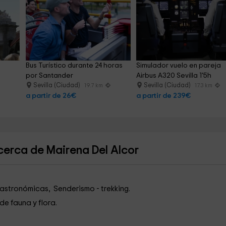
Bus Turístico durante 24 horas 
Simulador vuelo en pareja 
por Santander
Airbus A320 Sevilla 1'5h
Sevilla (Ciudad)
Sevilla (Ciudad)
19.7 km
17.3 km
a partir de 26€
a partir de 239€
cerca de Mairena Del Alcor
astronómicas, Senderismo - trekking.
de fauna y flora.