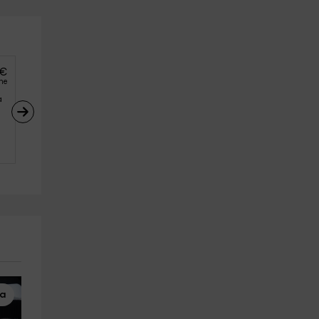
€
he
a 
ta
Visitas Guiadas
Visitas Guiadas