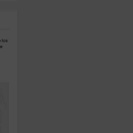
 los
te