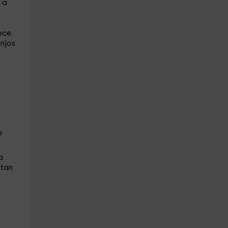
 a
ece.
njos
n
e
a
ntan