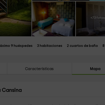
+73 fotos
áximo 9 huéspedes
3 habitaciones
2 cuartos de baño
8
Características
Mapa
a Cansina