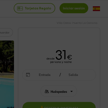
Tarjetas Regalo
Iniciar sesión
Villa Cómix- Huerta La Cansina
Guardar
31
€
desde
persona y noche