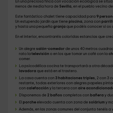
En una preciosa finca con vocación ecológica se sitúa
menos de media hora de
Sevilla
, en el pueblo vecino d
Este fantástico chalet tiene capacidad para
9 person
Un estupendo jardín que tiene
piscina
, zona con
parril
y hasta una pequeña
granja
que podéis conocer si os 
En el interior, encontraréis coloridas estancias que cr
Un alegre
salón-comedor
de unos 40 metros cuadrado
rato la
televisión
o en los que tomar un café con la
c
comer.
La psicodélica cocina te transportará a otra décad
lavadora
que está en el trastero.
La casa cuenta con
3 habitaciones triples
, 2 con 3
restante, todas exteriores con alegres papeles pint
con
calefacción
y la tercera con
aire acondiciona
Disponemos de
2 baños
completos con
bañera
y du
El
porche
elevado cuenta con zona de
solárium
y ma
Además, en las zonas comunes del conjunto tenéis a 