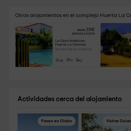
Otros alojamientos en el complejo Huerta La 
33
€
desde
persona y noche
La Casa Andaluza- 
Huerta La Cansina
Mairena Del Alcor (Sevilla)
16
7
2
Actividades cerca del alojamiento
Paseo en Globo
Visitas Guia