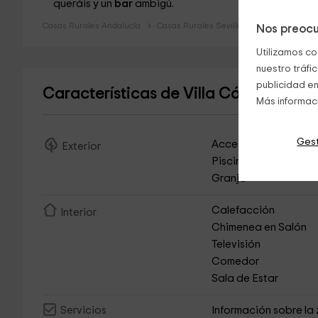
queráis y un
bar
ambigú.
Casas Rurales Andalucía
Casas Rurales Sevilla
Nos preocu
Utilizamos co
nuestro tráfi
publicidad en
Características de Villa Cómix- Huer
Más informac
Gest
Acceso Asfaltado
Exterior
Piscina Exterior
Granja
Calefacción
Interior
Chimenea en Salón
Televisión
Comedor
Sala de Estar
Información sobre la
Servicios