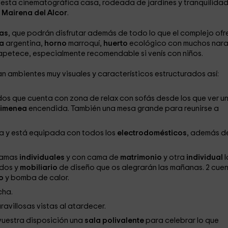
 esta cinematográfica casa, rodeada de jardines y tranquilidad
e
Mairena del Alcor
.
as
, que podrán disfrutar además de todo lo que el complejo ofr
la
argentina,
horno
marroquí,
huerto
ecológico con muchos nara
apetece, especialmente recomendable si venís con niños.
ean ambientes muy visuales y característicos estructurados así:
s que cuenta con zona de relax con sofás desde los que ver u
himenea
encendida. También una mesa grande para reunirse a
a y está equipada con todos los
electrodomésticos
, además d
 camas
individuales
y con cama de
matrimonio
y otra
individual
l
ados y
mobiliario
de diseño que os alegrarán las mañanas. 2 cue
do
y bomba de calor.
cha.
ravillosas vistas al atardecer.
vuestra disposición una
sala polivalente
para celebrar lo que