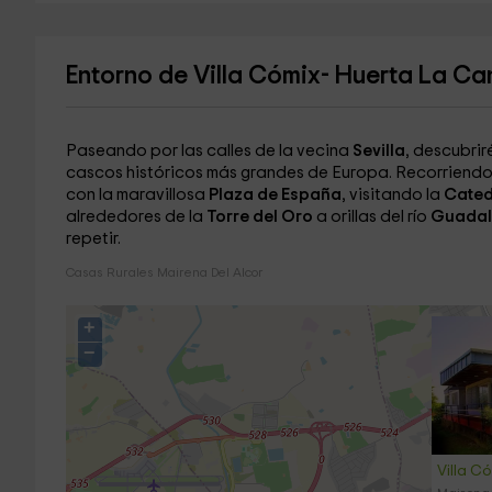
Entorno de Villa Cómix- Huerta La Ca
Paseando por las calles de la vecina
Sevilla
, descubrir
cascos históricos más grandes de Europa. Recorriendo 
con la maravillosa
Plaza de España
, visitando la
Cated
alrededores de la
Torre del Oro
a orillas del río
Guadal
repetir.
Casas Rurales Mairena Del Alcor
+
−
Villa C