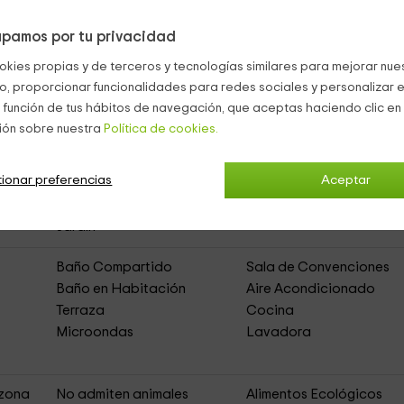
pamos por tu privacidad
okies propias y de terceros y tecnologías similares para mejorar nuest
co, proporcionar funcionalidades para redes sociales y personalizar e
 función de tus hábitos de navegación, que aceptas haciendo clic en 
ta La Cansina
(Casa Rural de Alquiler Íntegro)
ión sobre nuestra
Política de cookies.
ionar preferencias
Aceptar
Muebles de Jardín
Zona de Aparcamiento
Huerta
Barbacoa
Jardín
Baño Compartido
Sala de Convenciones
Baño en Habitación
Aire Acondicionado
Terraza
Cocina
Microondas
Lavadora
 zona
No admiten animales
Alimentos Ecológicos