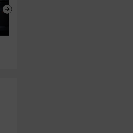
Tren turístico durante 1 o 2 días 
Espectáculo flamenco + Mus
por Granada
del Baile Flamenco 2h
Sevilla (Ciudad)
Sevilla (Ciudad)
19.7 km
19.3 km
a partir de 9€
a partir de 25€