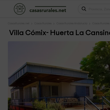
CasasRurales.net
Casas Rurales
Casas Rurales Andalucía
Casas Rurales 
Villa Cómix- Huerta La Cansin