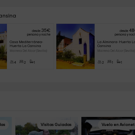
Cansina
35
€
48
desde
desde
persona y noche
persona y noc
Casa Mediterránea- 
La Alminara- Huerta L
Huerta La Cansina
Cansina
Mairena Del Alcor (Sevilla)
Mairena Del Alcor (Sevilla)
4
2
1
2
1
1
das
Visitas Guiadas
Vuelo en Avione