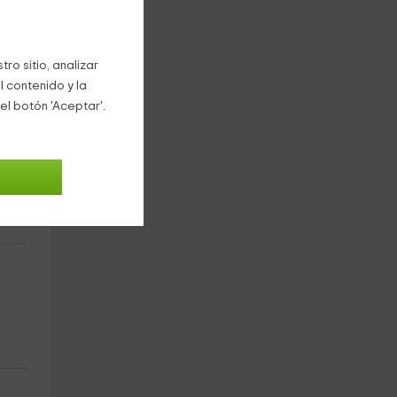
ro sitio, analizar
l contenido y la
el botón 'Aceptar'.