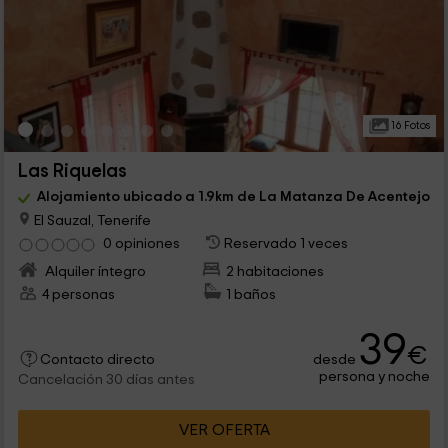
16 Fotos
Las Riquelas
Alojamiento ubicado a 1.9km de La Matanza De Acentejo
El Sauzal, Tenerife
0 opiniones
Reservado 1 veces
Alquiler íntegro
2 habitaciones
4 personas
1 baños
39
€
desde
Contacto directo
persona y noche
Cancelación 30 días antes
VER OFERTA