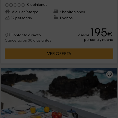
0 opiniones
Alquiler íntegro
4 habitaciones
12 personas
1 baños
195
€
desde
Contacto directo
persona y noche
Cancelación 30 días antes
VER OFERTA