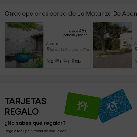
Otras opciones cerca de La Matanza De Acen
45
desde
€
persona y noche
Aurelia
A
Igueste De Candelaria (Tenerif
2
1
1
10km
TARJETAS 
REGALO
¿No sabes qué regalar?
Regalo fácil y sin fecha de caducidad