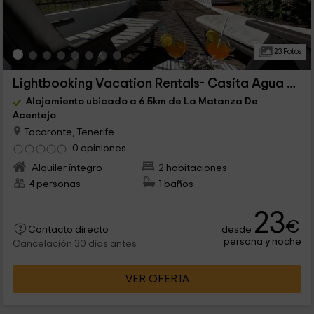
23 Fotos
Lightbooking Vacation Rentals- Casita Agua García
Alojamiento ubicado a 6.5km de La Matanza De
Acentejo
Tacoronte, Tenerife
0 opiniones
Alquiler íntegro
2 habitaciones
4 personas
1 baños
23
€
desde
Contacto directo
persona y noche
Cancelación 30 días antes
VER OFERTA