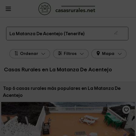
CasasRurales.net
Casas Rurales
Casas Rurales Canarias
Casas Rurales
Tenerife
Casas Rurales La Matanza De Acentejo
Las 6 mejores casas rurales en La Matanza De Acentejo de 2026
La Matanza De Acentejo (Tenerife)
Ordenar
Filtros
Mapa
Casas Rurales en La Matanza De Acentejo
Ordenar por:
Top 6 casas rurales más populares en La Matanza De
Acentejo