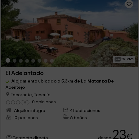
25 Fotos
El Adelantado
Alojamiento ubicado a 5.3km de La Matanza De
Acentejo
Tacoronte, Tenerife
0 opiniones
Alquiler íntegro
4 habitaciones
10 personas
6 baños
23
€
desde
Contacto directo