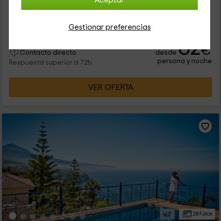
Aceptar
de lo más tranquilo a las afueras de La Matanza de Acentejo
(Tenerife), te recomendamos este apartamento de tipo
bungalow...
Gestionar preferencias
62
€
desde
Contacto directo
persona y noche
Respuesta superior a 72h
VER OFERTA
28 Fotos