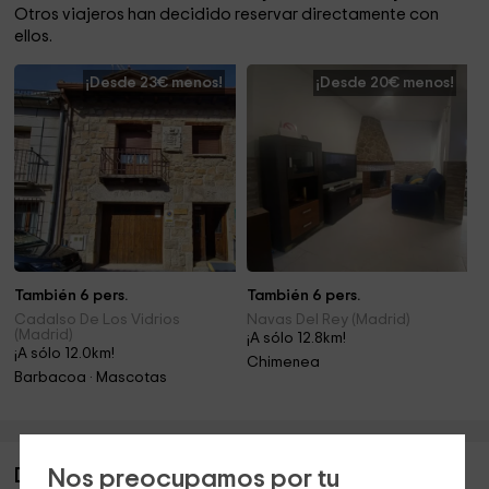
Otros viajeros han decidido reservar directamente con
ellos.
¡Desde 23€ menos!
¡Desde 20€ menos!
También 6 pers.
También 6 pers.
Cadalso De Los Vidrios
Navas Del Rey (Madrid)
(Madrid)
¡A sólo 12.8km!
¡A sólo 12.0km!
Chimenea
Barbacoa · Mascotas
Nos preocupamos por tu
Descripción de Suites- Finca La Caprichosa