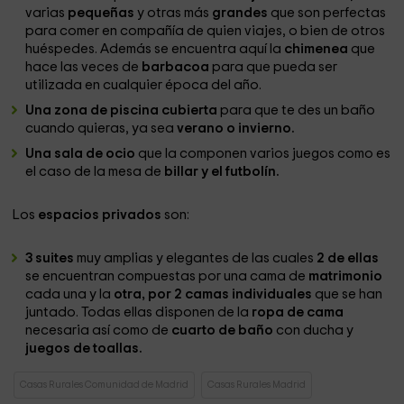
varias
pequeñas
y otras más
grandes
que son perfectas
para comer en compañía de quien viajes, o bien de otros
huéspedes. Además se encuentra aquí la
chimenea
que
hace las veces de
barbacoa
para que pueda ser
utilizada en cualquier época del año.
Una zona de piscina cubierta
para que te des un baño
cuando quieras, ya sea
verano o invierno.
Una sala de ocio
que la componen varios juegos como es
el caso de la mesa de
billar y el futbolín.
Los
espacios privados
son:
3 suites
muy amplias y elegantes de las cuales
2 de ellas
se encuentran compuestas por una cama de
matrimonio
cada una y la
otra, por 2 camas individuales
que se han
juntado. Todas ellas disponen de la
ropa de cama
necesaria así como de
cuarto de baño
con ducha y
juegos de toallas.
Casas Rurales Comunidad de Madrid
Casas Rurales Madrid