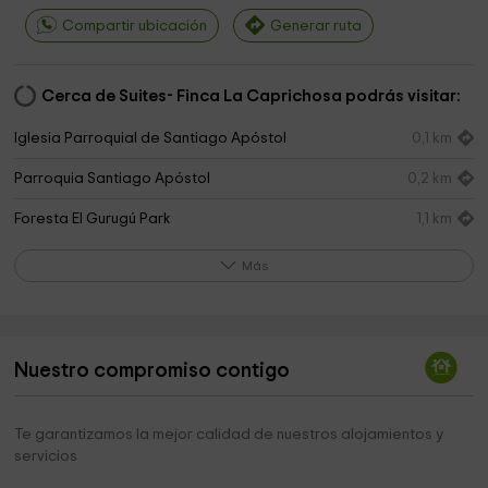
Compartir ubicación
Generar ruta
Cerca de Suites- Finca La Caprichosa podrás visitar:
Iglesia Parroquial de Santiago Apóstol
0,1 km
Parroquia Santiago Apóstol
0,2 km
Foresta El Gurugú Park
1,1 km
Safari Park
5,5 km
Más
Ermita de San Polo
5,8 km
Ayuntamiento
6,1 km
Nuestro compromiso contigo
Ayuntamiento de Calalberche
6,1 km
Playa perros
9,2 km
Te garantizamos la mejor calidad de nuestros alojamientos y
servicios
Alberche, Aldea Del Fresno
9,5 km