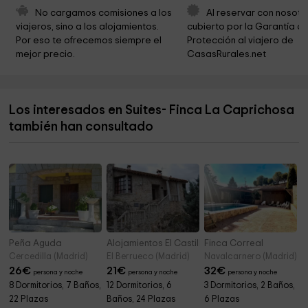
El río de aldea del fresno
9,5 km
No cargamos comisiones a los 
Al reservar con nosotr
viajeros, sino a los alojamientos. 
cubierto por la Garantía de
Rio Aldea Del Fresno
9,7 km
Por eso te ofrecemos siempre el 
Protección al viajero de 
mejor precio.
CasasRurales.net
Gestión Tributaria
10,1 km
Parroquia de San Pedro Apóstol
10,1 km
Los interesados en Suites- Finca La Caprichosa
Bonsai De Pino
10,5 km
también han consultado
Safari Park
10,6 km
Peña Aguda
Alojamientos El Castillo
Finca Correal
Cercedilla (Madrid)
El Berrueco (Madrid)
Navalcarnero (Madrid)
26
€
21
€
32
€
persona y noche
persona y noche
persona y noche
8 Dormitorios, 7 Baños,
12 Dormitorios, 6
3 Dormitorios, 2 Baños,
22 Plazas
Baños, 24 Plazas
6 Plazas