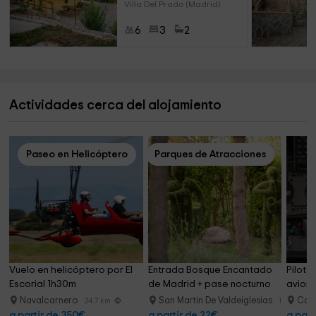
Villa Del Prado (Madrid)
6
3
2
Actividades cerca del alojamiento
Paseo en Helicóptero
Parques de Atracciones
Vuelo en helicóptero por El 
Entrada Bosque Encantado 
Piloto
Escorial 1h30m
de Madrid + pase nocturno
avione
Navalcarnero
San Martin De Valdeiglesias
Casa
24.7 km
12.7 km
a partir de 350€
a partir de 22€
a part