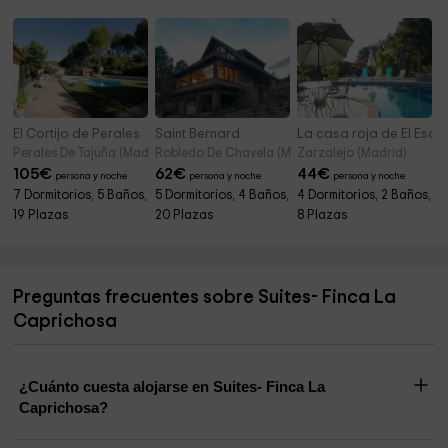
El Cortijo de Perales
Saint Bernard
La casa roja de El Escor
Perales De Tajuña (Madrid)
Robledo De Chavela (Madrid)
Zarzalejo (Madrid)
105
€
62
€
44
€
persona y noche
persona y noche
persona y noche
7 Dormitorios, 5 Baños,
5 Dormitorios, 4 Baños,
4 Dormitorios, 2 Baños,
19 Plazas
20 Plazas
8 Plazas
Preguntas frecuentes sobre Suites- Finca La
Caprichosa
¿Cuánto cuesta alojarse en Suites- Finca La
Caprichosa?