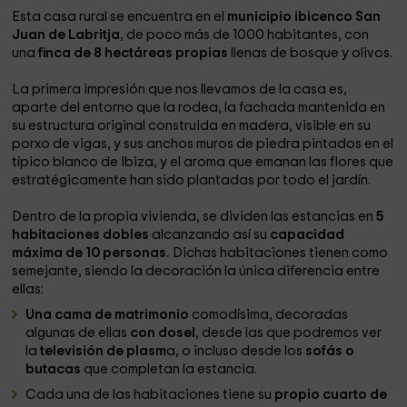
Esta casa rural se encuentra en el
municipio ibicenco San
Juan de Labritja
, de poco más de 1000 habitantes, con
una
finca de 8 hectáreas propias
llenas de bosque y olivos.
La primera impresión que nos llevamos de la casa es,
aparte del entorno que la rodea, la fachada mantenida en
su estructura original construida en madera, visible en su
porxo de vigas, y sus anchos muros de piedra pintados en el
típico blanco de Ibiza, y el aroma que emanan las flores que
estratégicamente han sido plantadas por todo el jardín.
Dentro de la propia vivienda, se dividen las estancias en
5
habitaciones dobles
alcanzando así su
capacidad
máxima de 10 personas.
Dichas habitaciones tienen como
semejante, siendo la decoración la única diferencia entre
ellas:
Una cama de matrimonio
comodísima, decoradas
algunas de ellas
con dosel
, desde las que podremos ver
la
televisión de plasm
a, o incluso desde los
sofás o
butacas
que completan la estancia.
Cada una de las habitaciones tiene su
propio cuarto de