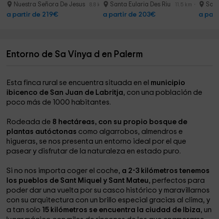
Nuestra Señora De Jesus
Santa Eularia Des Riu
Sant
8.8 km
11.5 km
a partir de 219€
a partir de 203€
a part
Entorno de Sa Vinya d en Palerm
Esta finca rural se encuentra situada en el
municipio
ibicenco de San Juan de Labritja
, con una población de
poco más de 1000 habitantes.
Rodeada de
8 hectáreas,
con su propio bosque de
plantas autóctonas
como algarrobos, almendros e
higueras, se nos presenta un entorno ideal por el que
pasear y disfrutar de la naturaleza en estado puro.
Si no nos importa coger el coche,
a 2-3 kilómetros tenemos
los pueblos de Sant Miquel y Sant Mateu
, perfectos para
poder dar una vuelta por su casco histórico y maravillarnos
con su arquitectura con un brillo especial gracias al clima, y
a tan solo
15 kilómetros se encuentra la ciudad de Ibiza
, un