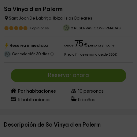
Sa Vinya d en Palerm
Sant Joan De Labritja, Ibiza, Islas Baleares
1
opiniones
2 RESERVAS CONFIRMADAS
75
€
Reserva inmediata
desde
persona y noche
Cancelación 30 días
Precio fin de semana desde 320€
Reservar ahora
Por habitaciones
10
personas
5
habitaciones
5
baños
Descripción de Sa Vinya d en Palerm