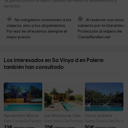
Te garantizamos la mejor calidad de nuestros alojamientos y
servicios
Iglesia de Sant Llorenç
4,7 km
Puente De Piedra
4,9 km
No cargamos comisiones a los 
Al reservar con nosotr
viajeros, sino a los alojamientos. 
cubierto por la Garantía de
Cala DÀbarca
5,0 km
Por eso te ofrecemos siempre el 
Protección al viajero de 
mejor precio.
CasasRurales.net
Cova de Can Marçà
5,4 km
broll de buscastell
5,4 km
Los interesados en Sa Vinya d en Palerm
Es Broll
5,5 km
también han consultado
Iglesia de Santa Agnés
7,5 km
Agroturismo Morna
Las Mariposas Club
Ca na Joaneta
Sant Carles De Peralta (Ibiza)
Sant Antoni De Portmany (Ibiza)
Santa Eularia Des Riu (Ibi
73
€
75
€
50
€
persona y noche
persona y noche
persona y noche