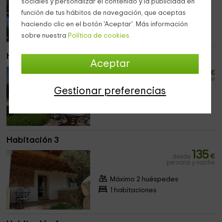
sociales y personalizar el contenido y la publicidad en
Máximo 2 huéspedes
función de tus hábitos de navegación, que aceptas
1 habitaciones
haciendo clic en el botón 'Aceptar'. Más información
sobre nuestra
Política de cookies.
Habitación 2
Aceptar
135
desde
€
persona y noche
Gestionar preferencias
Máximo 2 huéspedes
1 habitaciones
Habitación 3
135
desde
€
persona y noche
Máximo 2 huéspedes
1 habitaciones