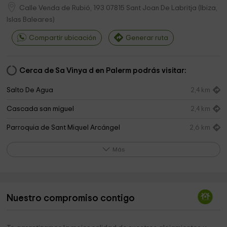
Calle Venda de Rubió, 193
07815
Sant Joan De Labritja
(
Ibiza,
Islas Baleares
)
Compartir ubicación
Generar ruta
Cerca de Sa Vinya d en Palerm podrás visitar:
Salto De Agua
2,4 km
Cascada san miguel
2,4 km
Parroquia de Sant Miquel Arcángel
2,6 km
Iglesia de Sant Mateu
3,5 km
Más
Cementerio de Sant Mateu
3,8 km
Ayuntamiento De Santa Eularia Des Ríu
4,4 km
Nuestro compromiso contigo
Iglesia de Santa Gertrudis
4,4 km
Parque Infantil de Tráfico
4,5 km