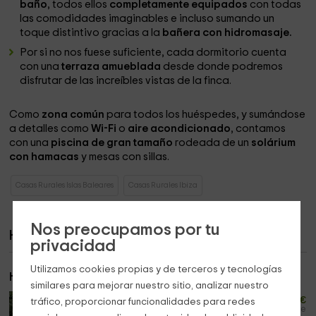
baño
, todos ellos
completamente equipados
con todas
las comodidades imaginables e incluso sumando un
toque distintivo gracias a la
bañera con hidromasaje.
Por si no nos fuese suficiente, cada dormitorio cuenta
con una
terraza amueblada
desde donde podremos
disfrutar de las increíbles vistas de la finca.
Como
zona común
para todos los huéspedes, y sumándose
a detalles como
Wi-Fi
o
aire acondicionado
, contamos
con una
piscina de gran tamaño
rodeada de un
solárium
con hamacas
y mesas con sillas.
Casas Rurales Islas Baleares
Casas Rurales Ibiza
Nos preocupamos por tu
Habitaciones
privacidad
Utilizamos cookies propias y de terceros y tecnologías
Habitación 1
similares para mejorar nuestro sitio, analizar nuestro
135
desde
€
tráfico, proporcionar funcionalidades para redes
persona y noche