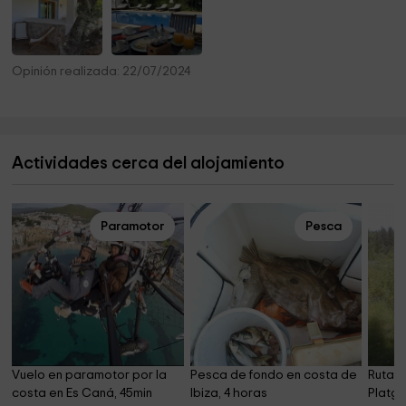
Opinión realizada: 22/07/2024
Actividades cerca del alojamiento
Paramotor
Pesca
Vuelo en paramotor por la 
Pesca de fondo en costa de 
Ruta e
costa en Es Caná, 45min
Ibiza, 4 horas
Platge