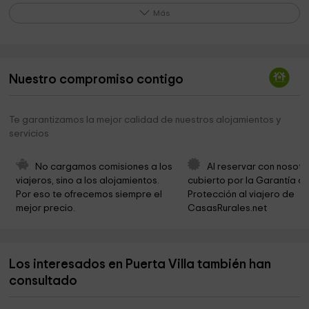
Cementerio nuevo de Palacios de Campos
17,0 km
Más
Cementerio Belmonte de Campos
17,1 km
Iglesia de Belmonte de Campos
17,1 km
Nuestro compromiso contigo
Ayuntamiento de Belmonte de Campos
17,4 km
Ayuntamiento de Torrecilla de la Torre
18,0 km
Te garantizamos la mejor calidad de nuestros alojamientos y
servicios
Iglesia de San Juan Bautista de Tamariz de Campos
18,9 km
Ayuntamiento de Tamariz de Campos
19,0 km
No cargamos comisiones a los 
Al reservar con nosotr
viajeros, sino a los alojamientos. 
cubierto por la Garantía de
Iglesia de San Pedro Apostol
19,1 km
Por eso te ofrecemos siempre el 
Protección al viajero de 
mejor precio.
CasasRurales.net
Ermita del Santo Cristo de las Angustias
19,7 km
Los interesados en Puerta Villa también han
consultado