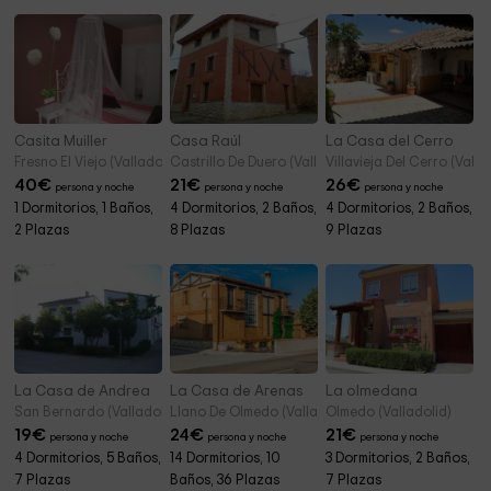
Casita Muiller
Casa Raúl
La Casa del Cerro
Fresno El Viejo (Valladolid)
Castrillo De Duero (Valladolid)
Villavieja Del Cerro (Valla
40
€
21
€
26
€
persona y noche
persona y noche
persona y noche
1 Dormitorios, 1 Baños,
4 Dormitorios, 2 Baños,
4 Dormitorios, 2 Baños,
2 Plazas
8 Plazas
9 Plazas
La Casa de Andrea
La Casa de Arenas
La olmedana
San Bernardo (Valladolid)
Llano De Olmedo (Valladolid)
Olmedo (Valladolid)
19
€
24
€
21
€
persona y noche
persona y noche
persona y noche
4 Dormitorios, 5 Baños,
14 Dormitorios, 10
3 Dormitorios, 2 Baños,
7 Plazas
Baños, 36 Plazas
7 Plazas