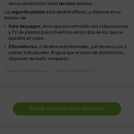
de los dormitorios tiene
terraza
exterior.
La s
egunda planta
está abuhardillada, y dispone en su
interior de:
Sala de juegos
, en la que encontraréis una videoconsola
y TV de plasma para divertiros en los días en los que os
quedéis en casa.
3 Dormitorios
: 2 de ellos matrimoniales, y el tercero con 2
camas individuales. Al igual que el resto de dormitorios,
disponen de baño completo.
Casas Rurales Castilla y León
Casas Rurales Valladolid
Enviar mensaje al propietario