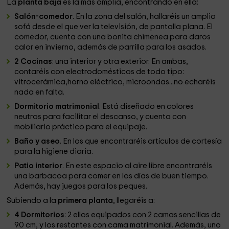
La
planta baja
es la más amplia, encontrando en ella:
Salón-comedor
. En la zona del salón, hallaréis un amplio
sofá desde el que ver la televisión, de pantalla plana. El
comedor, cuenta con una bonita chimenea para daros
calor en invierno, además de parrilla para los asados.
2 Cocinas
: una interior y otra exterior. En ambas,
contaréis con electrodomésticos de todo tipo:
vitrocerámica,horno eléctrico, microondas...no echaréis
nada en falta.
Dormitorio matrimonial
. Está diseñado en colores
neutros para facilitar el descanso, y cuenta con
mobiliario práctico para el equipaje.
Baño y aseo
. En los que encontraréis artículos de cortesía
para la higiene diaria.
Patio interior
. En este espacio al aire libre encontraréis
una barbacoa para comer en los días de buen tiempo.
Además, hay juegos para los peques.
Subiendo a la
primera planta
, llegaréis a:
4 Dormitorios
: 2 ellos equipados con 2 camas sencillas de
90 cm, y los restantes con cama matrimonial. Además, uno