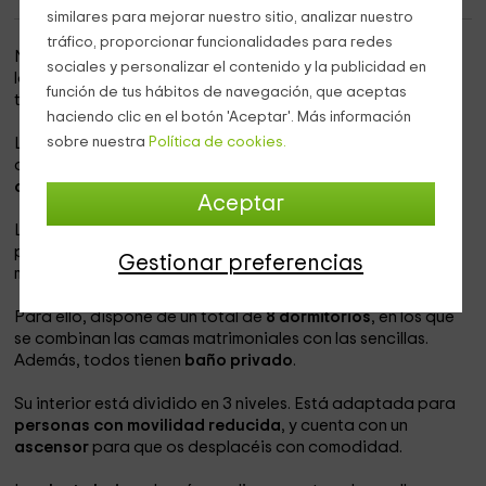
similares para mejorar nuestro sitio, analizar nuestro
tráfico, proporcionar funcionalidades para redes
Nuestra casa rural se encuentra en
Villabrágima
, una
sociales y personalizar el contenido y la publicidad en
localidad vallisoletana donde podréis disfrutar de la
función de tus hábitos de navegación, que aceptas
tranquilidad de los paisajes de Tierra de Campos.
haciendo clic en el botón 'Aceptar'. Más información
sobre nuestra
Política de cookies.
La ubicación de la casa os permitirá combinar el campo
con la ciudad, ya que nos separan únicamente
47 km de
distancia
de Vallodolid
.
Aceptar
La vivienda es de nuestra contrucción, y está preparada
para dar cobijo a grandes grupos. En concreto, a un
Gestionar preferencias
máximo de
20 personas
(4 de ellas en cama adicional).
Para ello, dispone de un total de
8 dormitorios
, en los que
se combinan las camas matrimoniales con las sencillas.
Además, todos tienen
baño privado
.
Su interior está dividido en 3 niveles. Está adaptada para
personas con movilidad reducida
, y cuenta con un
ascensor
para que os desplacéis con comodidad.