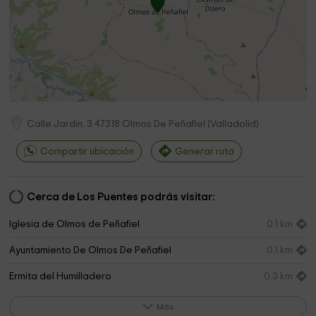
Calle Jardin, 3
47318
Olmos De Peñafiel
(
Valladolid
)
Compartir ubicación
Generar ruta
Cerca de Los Puentes podrás visitar:
Iglesia de Olmos de Peñafiel
0,1 km
Ayuntamiento De Olmos De Peñafiel
0,1 km
Ermita del Humilladero
0,3 km
Cementerio de Olmos de Peñafiel
0,3 km
Más