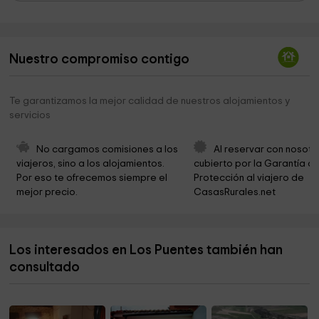
Iglesia de Nuestra Señora de la Asunción
2,3 km
Ayuntamiento de Castrillo de Duero
2,3 km
Nuestro compromiso contigo
Iglesia de Mélida
3,2 km
Ermita del Humilladero
4,8 km
Te garantizamos la mejor calidad de nuestros alojamientos y
servicios
Ayuntamiento de Torre de Peñafiel
5,5 km
Ayuntamiento De Bocos De Duero
6,2 km
No cargamos comisiones a los 
Al reservar con nosotr
viajeros, sino a los alojamientos. 
cubierto por la Garantía de
Nuestra Señora de las Nieves
6,2 km
Por eso te ofrecemos siempre el 
Protección al viajero de 
mejor precio.
CasasRurales.net
Wine Museum
6,6 km
Museo del Vino
6,6 km
Los interesados en Los Puentes también han
"San Vicente" Parque
6,8 km
consultado
Ayuntamiento De Peñafiel
6,8 km