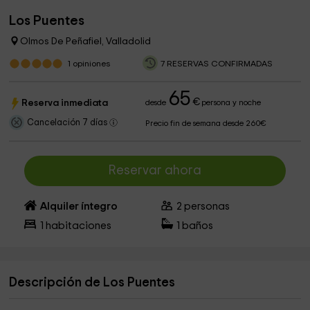
Los Puentes
Olmos De Peñafiel, Valladolid
1
opiniones
7 RESERVAS CONFIRMADAS
65
€
Reserva inmediata
desde
persona y noche
Cancelación 7 días
Precio fin de semana desde 260€
Reservar ahora
Alquiler íntegro
2
personas
1
habitaciones
1
baños
Descripción de Los Puentes