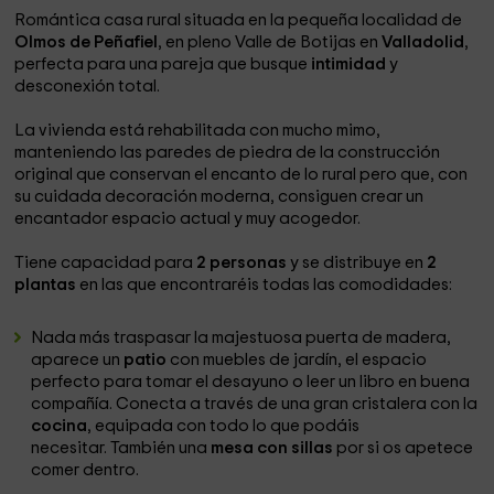
Romántica casa rural situada en la pequeña localidad de
Olmos de Peñafiel
, en pleno Valle de Botijas en
Valladolid
,
perfecta para una pareja que busque
intimidad
y
desconexión total.
La vivienda está rehabilitada con mucho mimo,
manteniendo las paredes de piedra de la construcción
original que conservan el encanto de lo rural pero que, con
su cuidada decoración moderna, consiguen crear un
encantador espacio actual y muy acogedor.
Tiene capacidad para
2 personas
y se distribuye en
2
plantas
en las que encontraréis todas las comodidades:
Nada más traspasar la majestuosa puerta de madera,
aparece un
patio
con muebles de jardín, el espacio
perfecto para tomar el desayuno o leer un libro en buena
compañía. Conecta a través de una gran cristalera con la
cocina
, equipada con todo lo que podáis
necesitar. También una
mesa con sillas
por si os apetece
comer dentro.