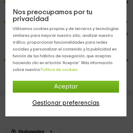
Bajando un par de escalones está el
salón
con
chimenea
y grandes sofás para charlar o tumbaros a ver una
Nos preocupamos por tu
película en la
televisión
LED.
privacidad
El segundo nivel lo ocupa el dormitorio, en el que disfrutar
de una confortable cama de matrimonio, con muchos
Utilizamos cookies propias y de terceros y tecnologías
cojines y del protagonista de la estancia, un gran
jacuzzi
similares para mejorar nuestro sitio, analizar nuestro
para 2
perfecto para poner unas velitas y relajarse. En
tráfico, proporcionar funcionalidades para redes
esta planta también se encuentra el
baño completo
con
sociales y personalizar el contenido y la publicidad en
ducha
.
función de tus hábitos de navegación, que aceptas
Si viajáis con un niño pequeño, no hay problema, tenemos
haciendo clic en el botón 'Aceptar'. Más información
cuna
a vuestra disposición.
sobre nuestra
Política de cookies.
Casas Rurales Castilla y León
Casas Rurales Valladolid
Aceptar
Gestionar preferencias