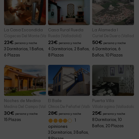
La Casa Escondida
Casa Rural Rueda
La Alameda I
Cogeces Del Monte (Valladolid)
Rueda (Valladolid)
Curiel De Duero (Valladoli
23
€
23
€
50
€
persona y noche
persona y noche
persona y noche
3 Dormitorios, 1 Baños,
4 Dormitorios, 2 Baños,
6 Dormitorios, 6
6 Plazas
8 Plazas
Baños, 10 Plazas
Noches de Medina
El Baile
Puerta Villa
Medina Del Campo (Valladolid)
Olmos De Peñafiel (Valladolid)
Villabragima (Valladolid)
30
€
28
€
25
€
persona y noche
persona y noche
persona y noche
15 Plazas
8 Dormitorios, 10
1
Baños, 20 Plazas
opiniones
3 Dormitorios, 3 Baños,
8 Plazas