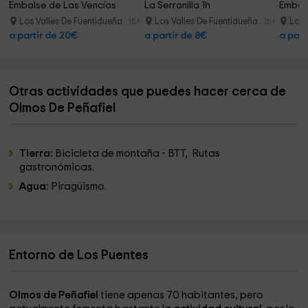
Embalse de Las Vencías
La Serranilla 1h
Embals
Los Valles De Fuentidueña
Los Valles De Fuentidueña
Los 
15.9 km
15.9 km
a partir de 20€
a partir de 8€
a part
Otras actividades que puedes hacer cerca de
Olmos De Peñafiel
Tierra:
Bicicleta de montaña - BTT, Rutas
gastronómicas.
Agua:
Piragüismo.
Entorno de Los Puentes
Olmos de Peñafiel
tiene apenas 70 habitantes, pero