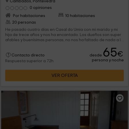
Cambados, Pontevedra
0 opiniones
Por habitaciones
10 habitaciones
20 personas
He pasado cuatro días en Casal do Umia con mi marido y mi
hija de trece años y nos ha encantado. Los dueños son super
afables y buenísimas personas, no nos ha faltado de nada a lo
largo de nuestra estancia. La casa es hermosa, todo estaba
65
muy limpio, nuevo y la decoración realmente bonita. El
€
desde
desayuno estaba incluido y era variadísimo y todo riquísimo.
Contacto directo
persona y noche
Asimismo hemos cenado en el restorán (las comidas no pues
Respuesta superior a 72h
pasábamos el día haciendo excursiones lejos de la zona) y
todo cuanto hemos probado, que ha sido prácticamente
VER OFERTA
todo, estaba muy, muy bueno, ( aun hemos tomado el pulpo en
su jugo que habíamos leído en otras publicaciones que era
buenísimo, y es cierto, estaba muy rico) todo de la mejor
calidad y a un buen costo.