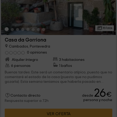
15 Fotos
Casa da Gorriona
Cambados, Pontevedra
0 opiniones
Alquiler íntegro
3 habitaciones
6 personas
1 baños
Buenas tardes: Este será un comentario atípico, puesto que no
comentaré el estado de la casa (puesto que no pudimos
gozarla). Esta semana teniamos que haberla pasado en
galicia de viaje familiar, mas tuvimos un problema médico y
26
debimos ingresar a mi padre y naturalmente olvidarnos del
€
desde
viaje que tanta ilusion nos cara, bueno puesto que a lo que
Contacto directo
persona y noche
iba, Que después de charlar con la compañía aérea con la
Respuesta superior a 72h
que ibamos a volar nos quedo clarísimo que nuestra tarifa no
estaba sosten a cancelaciones y que en consecuencia
VER OFERTA
perdiamos el dinero de los cinco billetes de avión, así que