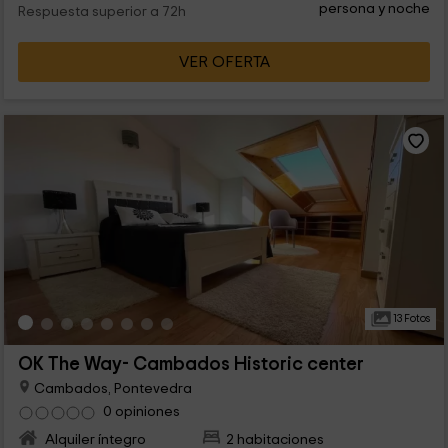
persona y noche
posibilidad de barbacoa fuera o bien dentro (por si acaso
Respuesta superior a 72h
hace mal tiempo).
VER OFERTA
13 Fotos
OK The Way- Cambados Historic center
Cambados, Pontevedra
0 opiniones
Alquiler íntegro
2 habitaciones