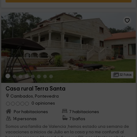
preguntamos también a las casa rurales que ibamos a ir, en la
primera nos afirmaron que lo sentian mas que las
cancelaciones se hacian un mes ya antes sino más bien se
perdia la paga y señal, mas cuando charlamos con la señora
de la casa da gorriona, verdaderamente se preocupo y se le
apreciaba que se interesaba por el estado de salud de mi
padre, tanto que cuando le pregunte por la paga y señal me
dijo: tu de lo que debes preocuparte es de que se halle bien,
que es lo esencial y que si queria me podria guardar la paga y
señal para pero adelante o bien me hacia ella el ingreso, que
no saldria de pobre así.
32 Fotos
Casa rural Terra Santa
Cambados, Pontevedra
0 opiniones
Por habitaciones
7 habitaciones
14 personas
7 baños
Somos una familia de Valencia ,hemos estado una semana de
vacaciones a inicios de Julio en la casa y no me confundí al