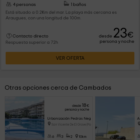
4 personas
1 baños
Está situado a 0.2Km del mar. La playa más cercana es
Araugues, con una longitud de 100m.
23
€
desde
Contacto directo
persona y noche
Respuesta superior a 72h
VER OFERTA
Otras opciones cerca de Cambados
18
desde
€
persona y noche
Urbanización Pedras Negras
A
San Vicente De El Grove (Ponte
6
3
2
10km