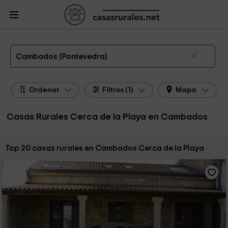
CasasRurales.net
Casas Rurales
Casas Rurales Galicia
Casas Rurales
Pontevedra
Casas Rurales Cambados
Las 20 MEJORES Casas Rurales cerca de la Playa en Cambados de 2026
Cambados (Pontevedra)
Ordenar
Filtros (1)
Mapa
Casas Rurales Cerca de la Playa en Cambados
Ordenar por:
Top 20 casas rurales en Cambados Cerca de la Playa