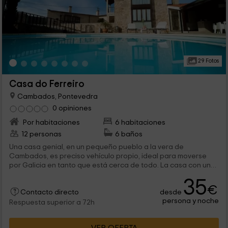
29 Fotos
Casa do Ferreiro
Cambados, Pontevedra
0 opiniones
Por habitaciones
6 habitaciones
12 personas
6 baños
Una casa genial, en un pequeño pueblo a la vera de
Cambados, es preciso vehículo propio, ideal para moverse
por Galicia en tanto que está cerca de todo. La casa con unos
detalles excelentes, cómoda, y la piscina ideal si hace buen
35
tiempo. Estuvimos una semana y ocupamos dos habitaciones y
€
desde
un piso, todo muy limpio día tras día. Los desayunos
Contacto directo
persona y noche
excelentes. Y para terminar, comentar que tanto Mª José
Respuesta superior a 72h
como María, que fueron las Señoras que más nos atendieron,
lo hicieron con una afabilidad increíble.