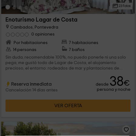
23 Fotos
Enoturismo Lagar de Costa
Cambados, Pontevedra
0 opiniones
Por habitaciones
7 habitaciones
14 personas
7 baños
Sin duda, recomendable 100%, no puedo ponerle ni una solo
pega, me gustó todo de Lagar de Costa, el alojamiento
precioso, el entorno: rodeados de mar y plantaciones de
Albariño, las habitaciones decoradas con muchisimo gusto,
38
todo muy limpio y nuevo, y el trato de los propietarios
€
Reserva inmediata
desde
inmejorable, puedes visitar la bodega y disfrutar de tu botella
persona y noche
de Albariño de elaboración propia de la bodega, que por
Cancelación 14 días antes
cierto nos encantó.
VER OFERTA