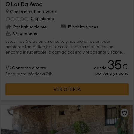
O Lar Da Avoa
Cambados, Pontevedra
0 opiniones
Por habitaciones
15 habitaciones
32 personas
Estuvimos 6 días en un circuito y nos alojamos en este
ambiente fantástico,destacar la limpieza,el sitio con un
encanto insuperable,la comida casera y rebosante y sobre
todo dar las gracias el trato inmejorable que recibimos por la
35
parte de todas y cada una de las personas que trabajan
€
desde
allí,tito,teresa,sus hijos y demas empleados,nos hicieron sentir
Contacto directo
persona y noche
tal y como si estuviesemos en casa,me encantaria regresar
Respuesta inferior a 24h
algún día y como es natural que lo aconsejo,es un sitio para no
olvidar jamas.
VER OFERTA