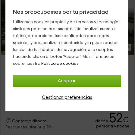
Nos preocupamos por tu privacidad
Utilizamos cookies propias y de terceros y tecnologías
similares para mejorar nuestro sitio, analizar nuestro
tráfico, proporcionar funcionalidades para redes
sociales y personalizar el contenido y la publicidad en
71 Fotos
función de tus hábitos de navegación, que aceptas
haciendo clic en el botón 'Aceptar'. Más información
Casa A Pastora - Cambados
sobre nuestra
Política de cookies.
Cambados, Pontevedra
0 opiniones
Aceptar
Por habitaciones
9 habitaciones
18 personas
9 baños
Gestionar preferencias
Está situado a 0.5Km de la zona costera. La playa más
cercana es Do Pombal, con una extensión de 50m.
52
€
desde
Contacto directo
persona y noche
Respuesta inferior a 24h