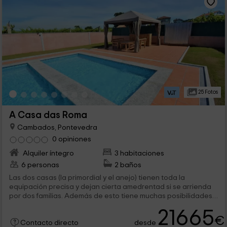
25 Fotos
A Casa das Roma
Cambados, Pontevedra
0 opiniones
Alquiler íntegro
3 habitaciones
6 personas
2 baños
Las dos casas (la primordial y el anejo) tienen toda la
equipación precisa y dejan cierta amedrentad si se arrienda
por dos familias. Además de esto tiene muchas posibilidades
en el momento de las comidas (cenador central amplísimo,
21665
mesa grande del anejo o bien mesa de la cocina de la casa
€
desde
primordial). La finca es extensa y la piscina suficiente. Tiene
Contacto directo