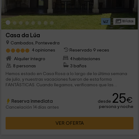
18 Fotos
Casa da Lúa
Cambados, Pontevedra
4 opiniones
Reservado 9 veces
Alquiler íntegro
4 habitaciones
8 personas
3 baños
Hemos estado en Casa Rosa a lo largo de la última semana
de julio, y nuestras vacaciones fueron de esta forma
FANTÁSTICAS. Cuando llegamos, verificamos que las
fotografías, no hacen justicia a lo que la casa es. En nuestro
25
caso, eramos 3 matrimonios con pequeños y todos y cada uno
€
Reserva inmediata
desde
de los días viajabamos a conocer la fantástica Galicia, con lo
persona y noche
que por la noche llegabamos cansadisimos y cenabamos en
Cancelación 14 días antes
el jardín, es increible poder cenar reposadamente y con una
chaquetilla, lo hallamos cuidado, aun vimos al muchacho que
VER OFERTA
cortaba la yerba y los chiquillos gozaron un montón jugando
allá.