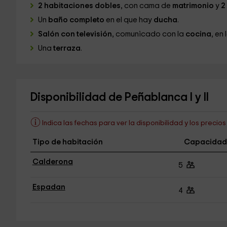
2 habitaciones dobles
, con cama de
matrimonio
y
2
Un
baño completo
en el que hay
ducha
.
Salón con televisión
, comunicado con la
cocina
, en
Una
terraza
.
Disponibilidad de Peñablanca I y II
Indica las fechas para ver la disponibilidad y los precio
Tipo de habitación
Capacidad
Calderona
5
Espadan
4