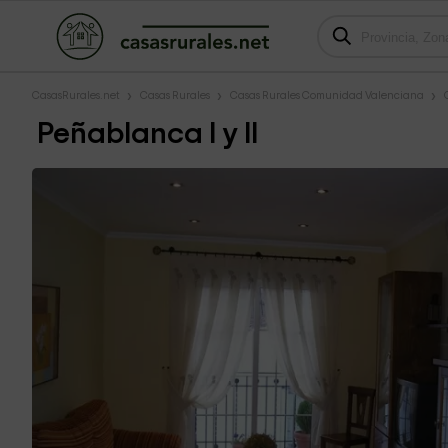
CasasRurales.net
Casas Rurales
Casas Rurales Comunidad Valenciana
Peñablanca I y II