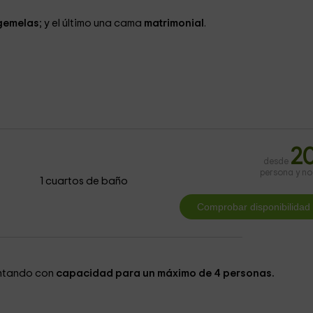
gemelas
; y el último una cama
matrimonial
.
2
desde
persona y n
1 cuartos de baño
ontando con
capacidad para un máximo de 4 personas.