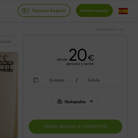
Tarjetas Regalo
Iniciar sesión
Peñablanca I y II
Guardar
20
€
desde
persona y noche