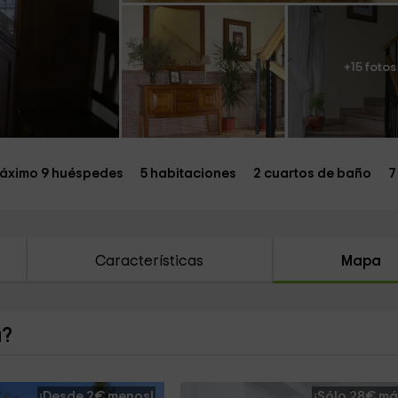
+15 fotos
áximo 9 huéspedes
5 habitaciones
2 cuartos de baño
7
Características
Mapa
a?
¡Desde 2€ menos!
¡Sólo 28€ má