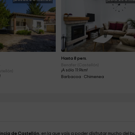
Hasta 8 pers.
.
Benafer (Castellón)
¡A sólo 11.9km!
tellón)
!
Barbacoa · Chimenea
ncia de Castellón,
en la que vais a poder disfrutar mucho del b