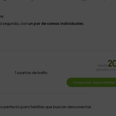
ne:
la segunda, con
un par de camas individuales.
2
desde
persona y n
1 cuartos de baño
o perfecto para familias que buscan desconectar.