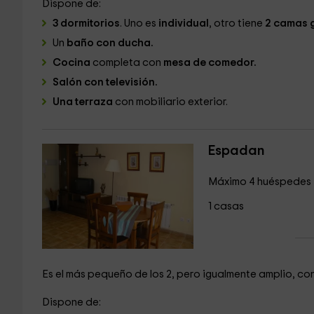
Dispone de:
3 dormitorios
. Uno es
individual
, otro tiene
2 camas 
Un
baño con ducha.
Cocina
completa con
mesa de comedor.
Salón con televisión.
Una terraza
con mobiliario exterior.
Espadan
Máximo 4 huéspedes
1 casas
Es el más pequeño de los 2, pero igualmente amplio, c
Dispone de: