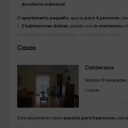
dormitorio individual.
El
apartamento pequeño
, que es
para 4 personas
, tie
2 habitaciones dobles,
siendo una de
matrimonio
y 
Casas Rurales Comunidad Valenciana
Casas Rurales Castellón
Casas
Calderona
Máximo 5 huéspedes
1 casas
Este alojamiento tiene
espacio para 5 personas,
siend