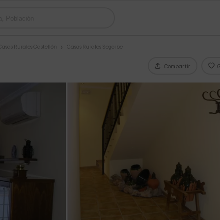
Casas Rurales Castellón
Casas Rurales Segorbe
Compartir