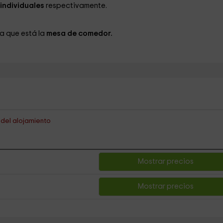
 individuales
respectivamente.
 la que está la
mesa de comedor.
s del alojamiento
Mostrar precios
Mostrar precios