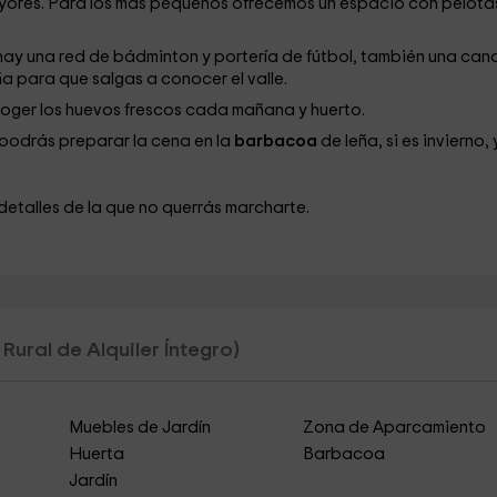
mayores. Para los más pequeños ofrecemos un espacio con pelota
y una red de bádminton y portería de fútbol, también una can
a para que salgas a conocer el valle.
oger los huevos frescos cada mañana y huerto.
 podrás preparar la cena en la
barbacoa
de leña, si es invierno, 
 detalles de la que no querrás marcharte.
Rural de Alquiler Íntegro)
Muebles de Jardín
Zona de Aparcamiento
Huerta
Barbacoa
Jardín