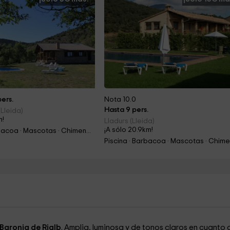
ers.
Nota 10.0
Hasta 9 pers.
Lleida)
m!
Lladurs (Lleida)
¡A sólo 20.9km!
Piscina · Barbacoa · Mascotas · Chimenea
 Baronia de Rialb
. Amplia, luminosa y de tonos claros en cuanto a