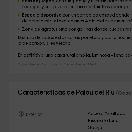
Sala de juegos
, con ping-pong y futbolín para los 
tobogán y una pizarra enorme de 3 metros de largo.
Espacio deportivo
con un campo de césped donde ha
de baloncesto y te ofrecemos 4 bicicletas de montañ
Zona de agroturismo
con gallinas donde puedes rec
Disfruta de todas estas zonas por el día y por la noche
la de carbón, si es verano.
En definitiva, una casa rural amplia, luminosa y llena de
Casas Rurales Cataluña
Casas Rurales Lleida
Características de Palou del Riu
(Casa 
Acceso Asfaltado
Exterior
Piscina Exterior
Granja