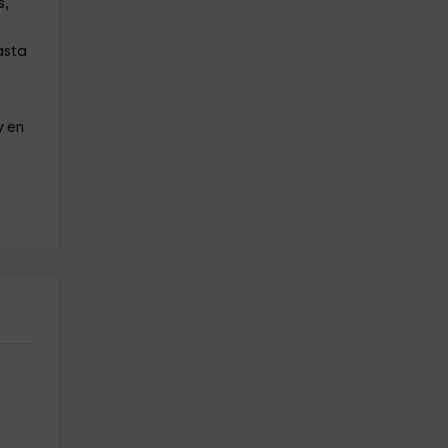
s,
asta
y en