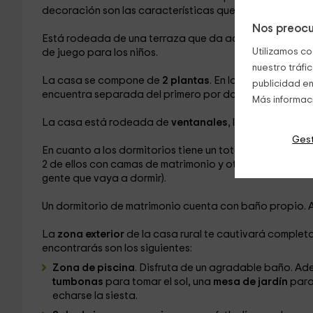
decoración son las características que harán de ella el
Nos preocu
Está rodeada de una terraza que da acceso a su
gran 
Utilizamos co
de juego para los niños.
nuestro tráfi
La casa se compone de
2 plantas
. En la planta baja 
publicidad en
encuentra separada del primero por dos escalones y u
Más informac
La casa está rodeada de
ventanales
, lo que hace de e
Gest
En cuanto a los dormitorios tiene un total de 4: 3 de ell
2 de ellos con camas de matrimonio y otros 2 con camas 
gente que vaya a dormir).
Un dormitorio de matrimonio cuenta con baño propio. 
La
zona exterior
de la casa rural te cautivará complet
encontrarás son los siguientes:
Zona de piscina
. Disfruta de un agradable baño. A
tumbonas
para tomar el sol, una
mesa de jardín
para 
echarse la siesta.