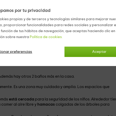
 lugar perfecto para pasar unos días.
pamos por tu privacidad
jardín
con multitud de zonas como piscina, espacio de deporte
okies propias y de terceros y tecnologías similares para mejorar nuest
co, proporcionar funcionalidades para redes sociales y personalizar e
encontramos un salón con chimenea, una zona de comedor que se
 función de tus hábitos de navegación, que aceptas haciendo clic en 
na cocina totalmente equipada con todo lo que necesites.
ión sobre nuestra
Política de cookies.
lla un espacio luminoso y confortable por la luz del sol.
ionar preferencias
Aceptar
os se encuentran en la misma planta y el cuarto en la planta baja
individuales (puede ser doble, triple o cuádruple en función de 
Además hay otros 2 baños más en la casa.
amente. Es una zona muy cuidada y amplia. Los espacios que
demás
está cercada
para la seguridad de los niños. Alrededor tie
comer al aire libre y
hamacas
colgadas de los árboles para