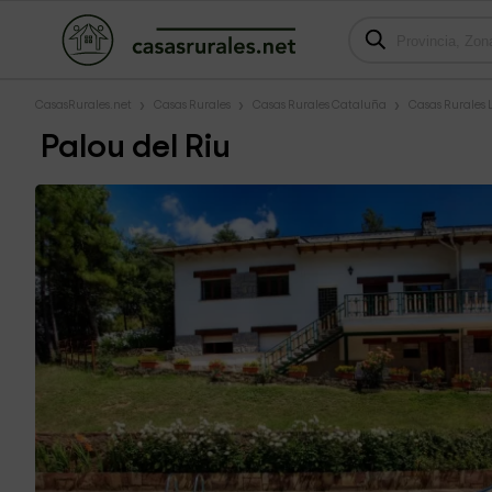
CasasRurales.net
Casas Rurales
Casas Rurales Cataluña
Casas Rurales 
Palou del Riu