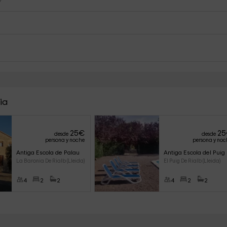
ia
25
€
25
desde
desde
persona y noche
persona y noc
Antiga Escola de Palau
Antiga Escola del Puig
La Baronia De Rialb (Lleida)
El Puig De Rialb (Lleida)
4
2
2
4
2
2