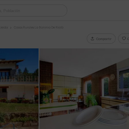
Lleida
Casas Rurales La Baronia De Rialb
Compartir