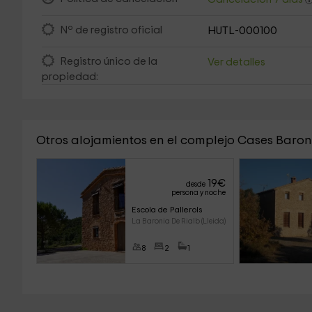
Nº de registro oficial
HUTL-000100
Registro único de la
Ver detalles
propiedad:
Otros alojamientos en el complejo Cases Baron
19
€
desde
persona y noche
Escola de Pallerols
La Baronia De Rialb (Lleida)
8
2
1