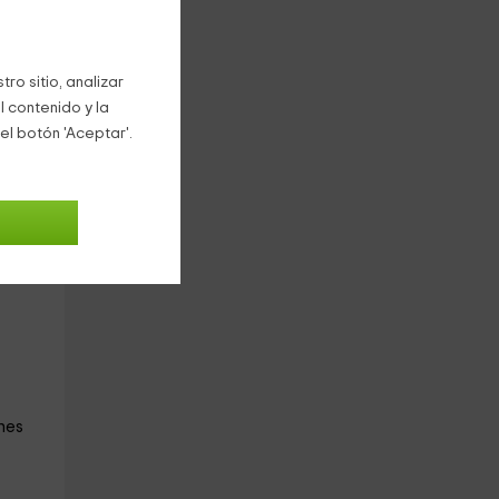
s o
ro sitio, analizar
l contenido y la
el botón 'Aceptar'.
. Hay
la
nes