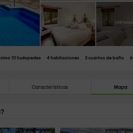
+28 fotos
ximo 10 huéspedes
4 habitaciones
3 cuartos de baño
6
Características
Mapa
a?
¡Sólo 3€ más!
¡Sólo 13€ má