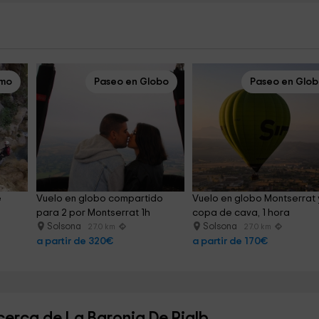
smo
Paseo en Globo
Paseo en Glo
 
Vuelo en globo compartido 
Vuelo en globo Montserrat 
para 2 por Montserrat 1h
copa de cava, 1 hora
Solsona
Solsona
27.0 km
27.0 km
a partir de 320€
a partir de 170€
cerca de La Baronia De Rialb