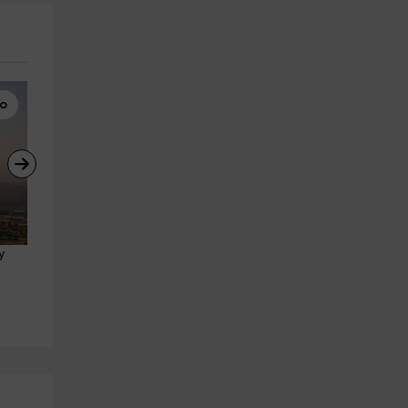
bo
Paseo en Globo
Parapente
y 
Paseo en globo y almuerzo en 
Vuelo en parapente biplaza 
la Cerdaña, 1h15min
Organyá de 15 min
Solsona
Organyà
27.0 km
25.8 km
a partir de 180€
a partir de 50€