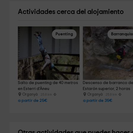
Actividades cerca del alojamiento
Puenting
Barranqui
Salto de puenting de 40 metros 
Descenso de barranco de
en Esterri d'Àneu
Estarón superior, 2 horas
Organyà
Organyà
25.8 km
25.8 km
a partir de 25€
a partir de 35€
Otras actividades que puedes hacer 