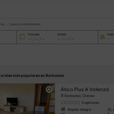
ense
Casas Rurales Barbadas
Entrada
Salida
Hué
 rurales más populares en Barbadas
Ático Plus A Valenzá
Barbadas, Orense
0 opiniones
Alquiler íntegro