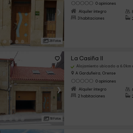
0 opiniones
›
Alquiler íntegro
3 habitaciones
28 Fotos
La Casiña II
Alojamiento ubicado a 6.0km
A Garduñeira, Orense
0 opiniones
›
Alquiler íntegro
2 habitaciones
18 Fotos