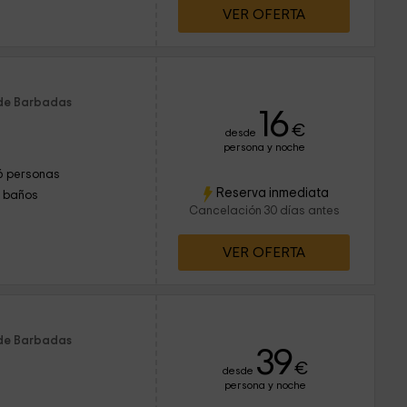
VER OFERTA
 de Barbadas
16
€
desde
persona y noche
6 personas
Reserva inmediata
1 baños
Cancelación 30 días antes
VER OFERTA
 de Barbadas
39
€
desde
persona y noche