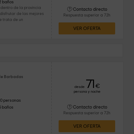
2 baños
dentro de la provincia
Contacto directo
disfrutar de las mejores
Respuesta superior a 72h
e trata de un
VER OFERTA
 de Barbadas
71
€
desde
persona y noche
10 personas
Contacto directo
5 baños
Respuesta superior a 72h
VER OFERTA