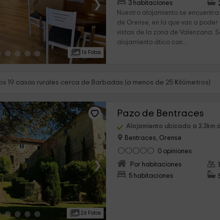
›
3 habitaciones
Nuestro alojamiento se encuentra 
de Orense, en la que vas a poder 
vistas de la zona de Valenzana. S
alojamiento ático con...
16 Fotos
s 19 casas rurales cerca de Barbadas (a menos de 25 Kilómetros)
Pazo de Bentraces
Alojamiento ubicado a 2.3km
Bentraces, Orense
0 opiniones
›
Por habitaciones
5 habitaciones
26 Fotos