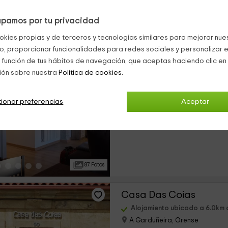
pamos por tu privacidad
17 Fotos
okies propias y de terceros y tecnologías similares para mejorar nuest
co, proporcionar funcionalidades para redes sociales y personalizar e
Villa Trabazos Abellas
 función de tus hábitos de navegación, que aceptas haciendo clic en 
ión sobre nuestra
Política de cookies.
Alojamiento ubicado a 4.9km
Ourense, Orense
1 opiniones
Rese
ionar preferencias
Aceptar
›
Alquiler íntegro
18 habitaciones
87 Fotos
Casa Das Coias
Alojamiento ubicado a 6.0km
A Garduñeira, Orense