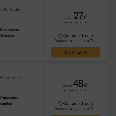
 de Barbadas
27
€
desde
persona y noche
56 personas
Contacto directo
28 baños
Respuesta superior a 72h
VER OFERTA
me
 de Barbadas
48
€
desde
persona y noche
12 personas
Contacto directo
6 baños
Respuesta superior a 72h