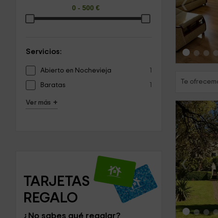
‹
Servicios:
Abierto en Nochevieja
1
Te ofrecemo
Baratas
1
+
Ver más
‹
TARJETAS 
REGALO
¿No sabes qué regalar?