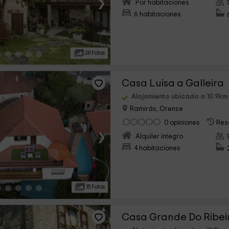
›
Por habitaciones
6 habitaciones
28 Fotos
Casa Luisa a Galleira
Alojamiento ubicado a 10.9k
Ramirás, Orense
0 opiniones
Res
›
Alquiler íntegro
4 habitaciones
15 Fotos
Casa Grande Do Ribei