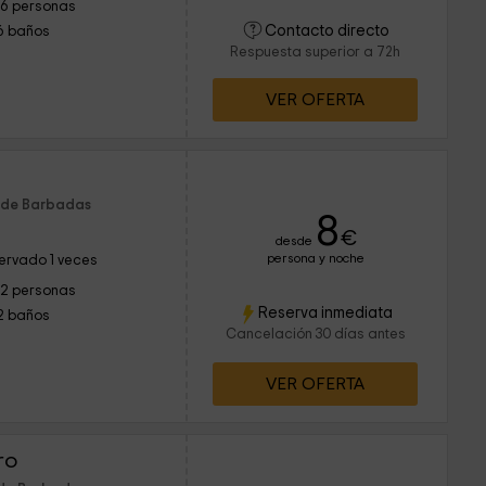
16 personas
Contacto directo
6 baños
Respuesta superior a 72h
VER OFERTA
m de Barbadas
8
€
desde
persona y noche
ervado 1 veces
12 personas
Reserva inmediata
2 baños
Cancelación 30 días antes
VER OFERTA
ro