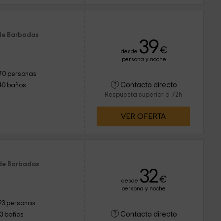
 de Barbadas
39
€
desde
persona y noche
70 personas
Contacto directo
40 baños
Respuesta superior a 72h
VER OFERTA
 de Barbadas
32
€
desde
persona y noche
23 personas
Contacto directo
13 baños