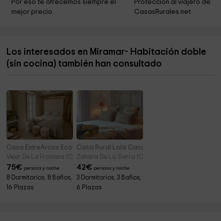
Por eso te ofrecemos siempre el 
Protección al viajero de 
mejor precio.
CasasRurales.net
San Francisco De Asis Church
16,7 km
Patios de Tarifa, 9
16,8 km
Los interesados en Miramar- Habitación doble
Iglesia de San Mateo
16,9 km
(sin cocina) también han consultado
Capilla De San Isidro
16,9 km
Casa EntreArcos Eco-Boutique
Casa Rural Lola Candelas
Vejer De La Frontera (Cádiz)
Zahara De La Sierra (Cádiz)
75
€
42
€
persona y noche
persona y noche
8 Dormitorios, 8 Baños,
3 Dormitorios, 3 Baños,
16 Plazas
6 Plazas