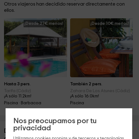
Otros viajeros han decidido reservar directamente con
ellos.
¡Desde 27€ menos!
¡Desde 10€ menos!
Hasta 3 pers.
También 2 pers.
Tarifa (Cádiz)
Zahara De Los Atunes (Cádiz)
¡A sólo 11.2km!
¡A sólo 16.0km!
Piscina · Barbacoa
Piscina
Nos preocupamos por tu
privacidad
Descripción de Miramar- Habitación doble (sin
cocina)
Utilizamos cookies propias y de terceros y tecnologías