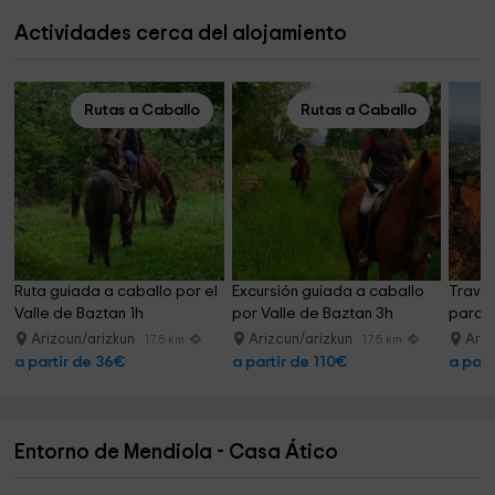
Actividades cerca del alojamiento
Rutas a Caballo
Rutas a Caballo
Ruta guiada a caballo por el 
Excursión guiada a caballo 
Traves
Valle de Baztan 1h
por Valle de Baztan 3h
paraje
Arizcun/arizkun
Arizcun/arizkun
Ariz
17.5 km
17.5 km
a partir de 36€
a partir de 110€
a part
Entorno de Mendiola - Casa Ático