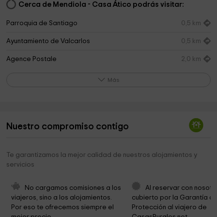
Cerca de Mendiola - Casa Ático podrás visitar:
Parroquia de Santiago
0,5 km
Ayuntamiento de Valcarlos
0,5 km
Agence Postale
2,0 km
Iglesia de Arnegúy
2,0 km
Más
Ermita de San Salvador
8,6 km
Museo de Roncesvalles
9,7 km
Nuestro compromiso contigo
Auria Orreaga
9,7 km
Iglesia de Santiago
9,8 km
Te garantizamos la mejor calidad de nuestros alojamientos y
servicios
Roncesvallles salida Orbaizeta
9,8 km
Menditxuri - Cima Askaxarreta
11,0 km
No cargamos comisiones a los 
Al reservar con nosotr
viajeros, sino a los alojamientos. 
cubierto por la Garantía de
Arms Factory Orbaizeta
11,2 km
Por eso te ofrecemos siempre el 
Protección al viajero de 