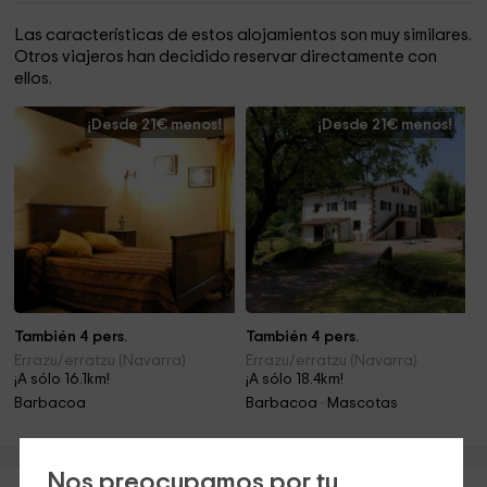
Las características de estos alojamientos son muy similares.
Otros viajeros han decidido reservar directamente con
ellos.
¡Desde 21€ menos!
¡Desde 21€ menos!
También 4 pers.
También 4 pers.
Errazu/erratzu (Navarra)
Errazu/erratzu (Navarra)
¡A sólo 16.1km!
¡A sólo 18.4km!
Barbacoa
Barbacoa · Mascotas
Nos preocupamos por tu