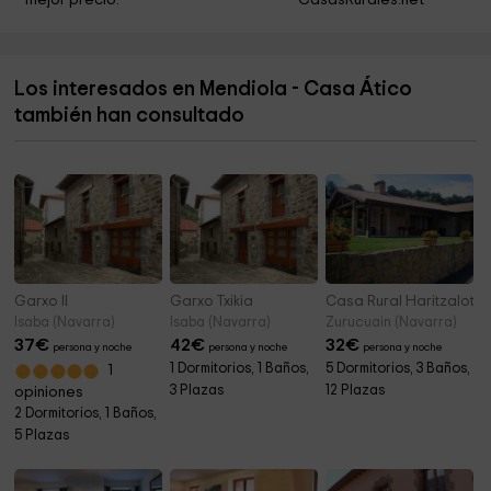
mejor precio.
CasasRurales.net
El Bosque De Las Brujas
11,2 km
Monte Hauza
11,7 km
Los interesados en Mendiola - Casa Ático
Cementerio de Burguete
11,8 km
también han consultado
Sorogain
12,0 km
Garxo II
Garxo Txikia
Casa Rural Haritzalotz
Isaba (Navarra)
Isaba (Navarra)
Zurucuain (Navarra)
37
€
42
€
32
€
persona y noche
persona y noche
persona y noche
1 Dormitorios, 1 Baños,
5 Dormitorios, 3 Baños,
1
3 Plazas
12 Plazas
opiniones
2 Dormitorios, 1 Baños,
5 Plazas