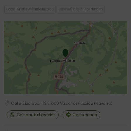
Casas Rurales Valcarlos/luzaide
Casas Rurales Pirineo Navarro
Calle Elizaldea, 113
31660
Valcarlos/luzaide
(
Navarra
)
Compartir ubicación
Generar ruta