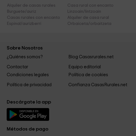
Alquiler de casas rurales
Casa rural con encanto
Burguete/auriz
Linzoain/lintzoain
Casas rurales con encanto
Alquiler de casa rural
Espinal/aurizberri
Orbaiceta/orbaitzeta
Sobre Nosotros
¿Quiénes somos?
Blog Casasrurales.net
Contactar
Equipo editorial
Condiciones legales
Política de cookies
Política de privacidad
Confianza CasasRurales.net
Descárgate la app
Métodos de pago