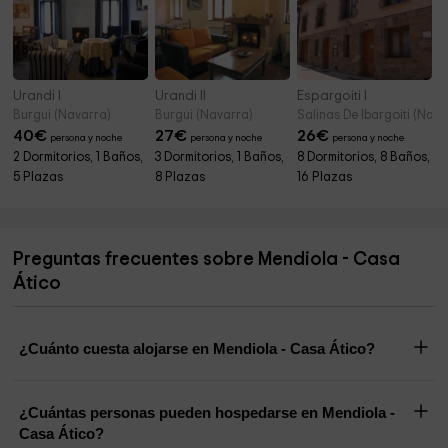
Urandi I
Urandi II
Espargoiti I
Burgui (Navarra)
Burgui (Navarra)
Salinas De Ibargoiti (Nava
40
€
27
€
26
€
persona y noche
persona y noche
persona y noche
2 Dormitorios, 1 Baños,
3 Dormitorios, 1 Baños,
8 Dormitorios, 8 Baños,
5 Plazas
8 Plazas
16 Plazas
Preguntas frecuentes sobre Mendiola - Casa
Ático
¿Cuánto cuesta alojarse en Mendiola - Casa Ático?
¿Cuántas personas pueden hospedarse en Mendiola -
Casa Ático?