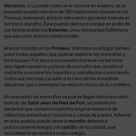
Valcarlos
, o Luzaide como se le conoce en euskera, es un
pequeño pueblo navarro de 380 habitantes situado en los
Pirineos, marcando el inicio del camino jacobeo francés en
territorio español. Éste pueblo destaca porque en el día de
sus fiestas bailan los
Bolantes
, unos danzarines folklóricos
que ejecutan danzas tradicionales.
Al estar situado en los
Pirineos
, Valcarlos es el lugar idóneo
para todos aquellos que quieran explorar las montañas y
los bosques. Por esta zona pueden hacerse varias rutas
que siguen senderos y pistas de montaña que ayudan al
visitante a recorrer los hayedos y castañedos conociendo
todos sus rincones y a subir a la cima de las montañas
desde las que contemplar las mejores vistas de la cordillera.
Atravesando las montañas se puede llegar hasta el pueblo
francés de
Saint Jean de Pied de Port
, un pueblecito
medieval que conserva la planta original medieval de
callecitas estrechas y tortuosas y casas de piedra. Además
en este pueblo puede verse la
muralla
defensiva
prácticamente íntegra y el
castillo
de la ciudad, que
actualmente se reutiliza como colegio.