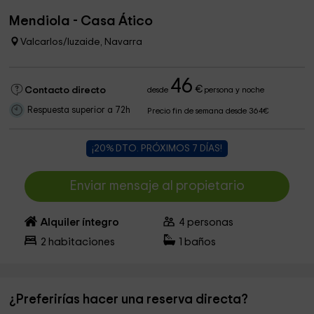
Mendiola - Casa Ático
Valcarlos/luzaide, Navarra
46
€
Contacto directo
desde
persona y noche
Respuesta superior a 72h
Precio fin de semana desde 364€
¡20% DTO. PRÓXIMOS 7 DÍAS!
Enviar mensaje al propietario
Alquiler íntegro
4
personas
2
habitaciones
1
baños
¿Preferirías hacer una reserva directa?