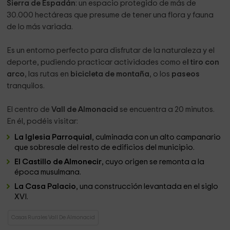
Sierra de Espadán
: un espacio protegido de más de
30.000 hectáreas que presume de tener una flora y fauna
de lo más variada.
Es un entorno perfecto para disfrutar de la naturaleza y el
deporte, pudiendo practicar actividades como e
l tiro con
arco
, las rutas en
bicicleta de montaña
, o los
paseos
tranquilos.
El centro de
Vall de Almonacid
se encuentra a 20 minutos.
En él, podéis visitar:
La Iglesia Parroquial
, culminada con un alto campanario
que sobresale del resto de edificios del municipio.
El Castillo de Almonecir
, cuyo origen se remonta a la
época musulmana.
La Casa Palacio
, una construcción levantada en el siglo
XVI.
Casas Rurales Vall De Almonacid