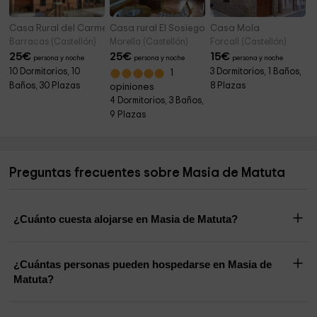
Casa Rural del Carmen
Casa rural El Sosiego
Casa Mola
Barracas (Castellón)
Morella (Castellón)
Forcall (Castellón)
25
€
25
€
15
€
persona y noche
persona y noche
persona y noche
10 Dormitorios, 10
3 Dormitorios, 1 Baños,
1
Baños, 30 Plazas
8 Plazas
opiniones
4 Dormitorios, 3 Baños,
9 Plazas
Preguntas frecuentes sobre Masia de Matuta
¿Cuánto cuesta alojarse en Masia de Matuta?
¿Cuántas personas pueden hospedarse en Masia de
Matuta?