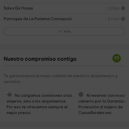
Salva Gs House
2,0 km
Parroquia de La Purísima Concepció
2,0 km
Ayuntamiento Vall de Almonacid
2,0 km
Más
Ermita de San Cristóbal
2,0 km
Balsa de los Patos
2,1 km
Nuestro compromiso contigo
La Solana
2,1 km
Ermita de San Antonio de Pádua
2,3 km
Te garantizamos la mejor calidad de nuestros alojamientos y
servicios
Ermita de San Antonio Abad
2,6 km
Parroquia De Los Santos Reyes
2,8 km
No cargamos comisiones a los 
Al reservar con nosotr
viajeros, sino a los alojamientos. 
cubierto por la Garantía de
Castillo de Castellnovo
2,9 km
Por eso te ofrecemos siempre el 
Protección al viajero de 
mejor precio.
CasasRurales.net
Iglesia De Peñalba
3,0 km
Ermita en Algimia de Almonacid y vistas
3,3 km