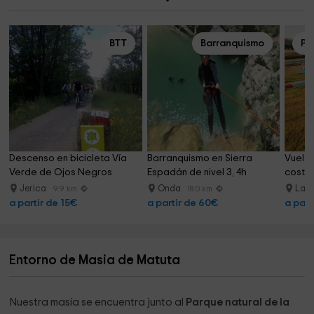
BTT
Barranquismo
Pa
Descenso en bicicleta Vía 
Barranquismo en Sierra 
Vuelo 
Verde de Ojos Negros
Espadán de nivel 3, 4h
costa 
Jerica
Onda
La L
9.9 km
18.0 km
a partir de 15€
a partir de 60€
a part
Entorno de Masia de Matuta
Nuestra masía se encuentra junto al
Parque natural de la