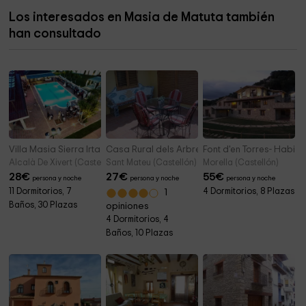
Los interesados en Masia de Matuta también
Ermita de la Cueva Santa
3,3 km
han consultado
Iglesia de San Juan Bautista
3,5 km
Villa Masia Sierra Irta
Casa Rural dels Arbres
Font d'en Torres- Habit
Alcalà De Xivert (Castellón)
Sant Mateu (Castellón)
Morella (Castellón)
28
€
27
€
55
€
persona y noche
persona y noche
persona y noche
11 Dormitorios, 7
4 Dormitorios, 8 Plazas
1
Baños, 30 Plazas
opiniones
4 Dormitorios, 4
Baños, 10 Plazas