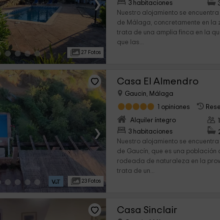
›
3 habitaciones
Nuestro alojamiento se encuentra 
de Málaga, concretamente en la 
trata de una amplia finca en la qu
que las...
27 Fotos
Casa El Almendro
Gaucin, Málaga
1 opiniones
Rese
Alquiler íntegro
›
3 habitaciones
Nuestro alojamiento se encuentra
de Gaucín, que es una población
rodeada de naturaleza en la pro
trata de un...
23 Fotos
Casa Sinclair