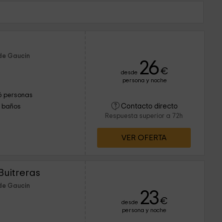
de Gaucin
26
€
desde
persona y noche
6 personas
Contacto directo
1 baños
Respuesta superior a 72h
VER OFERTA
Buitreras
de Gaucin
23
€
desde
persona y noche