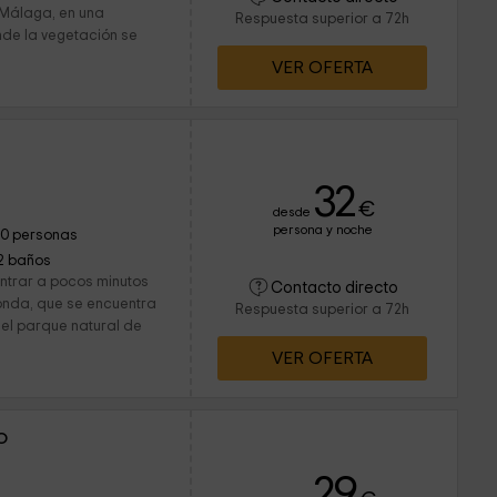
Málaga, en una
Respuesta superior a 72h
de la vegetación se
VER OFERTA
32
€
desde
persona y noche
10 personas
2 baños
ontrar a pocos minutos
Contacto directo
onda, que se encuentra
Respuesta superior a 72h
 el parque natural de
VER OFERTA
o
29