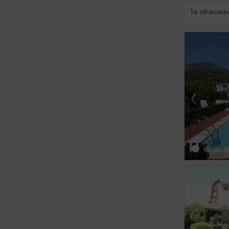
Te ofrecemo
‹