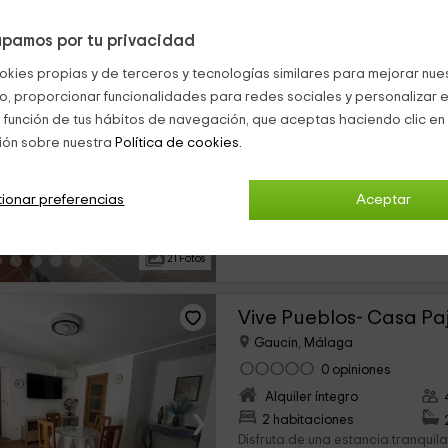
pamos por tu privacidad
Vive Pueblos- La Cua
okies propias y de terceros y tecnologías similares para mejorar nuest
Gaucin, Málaga
co, proporcionar funcionalidades para redes sociales y personalizar e
0 opiniones
 función de tus hábitos de navegación, que aceptas haciendo clic en 
Alquiler íntegro
ión sobre nuestra
Política de cookies.
›
3 habitaciones
Disfruta de una escapada en fami
ionar preferencias
Aceptar
Ronda como paisaje de fondo. Ub
Málaga, nuestra casa cuenta con
comodidades para que...
21 Fotos
Vive Pueblos- Casa Pa
Gaucin, Málaga
0 opiniones
Alquiler íntegro
›
2 habitaciones
Disfruta de una estancia tranquila