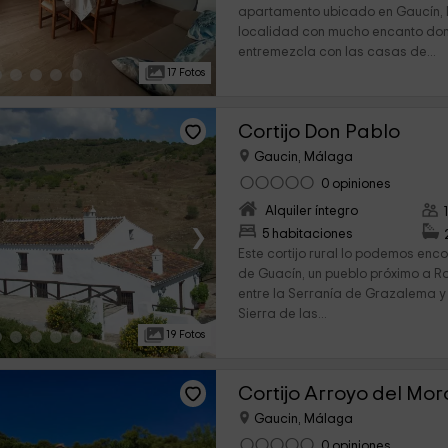
apartamento ubicado en Gaucín, 
localidad con mucho encanto don
entremezcla con las casas de...
17 Fotos
Cortijo Don Pablo
Gaucin, Málaga
0 opiniones
Alquiler íntegro
›
5 habitaciones
Este cortijo rural lo podemos enc
de Guacín, un pueblo próximo a R
entre la Serranía de Grazalema y
Sierra de las...
19 Fotos
Cortijo Arroyo del Mor
Gaucin, Málaga
0 opiniones