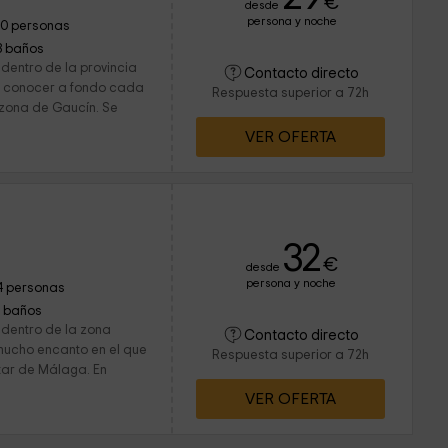
€
desde
persona y noche
10 personas
3 baños
dentro de la provincia
Contacto directo
r conocer a fondo cada
Respuesta superior a 72h
 zona de Gaucín. Se
VER OFERTA
32
€
desde
persona y noche
4 personas
1 baños
 dentro de la zona
Contacto directo
mucho encanto en el que
Respuesta superior a 72h
tar de Málaga. En
VER OFERTA