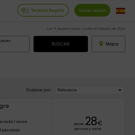
Tarjetas Regalo
Iniciar sesión
Las 9 mejores casas rurales en Gaucin de 2026
spedes
Mapa
Ordenar por:
igre
28
ervado 1 veces
€
desde
persona y noche
8 personas