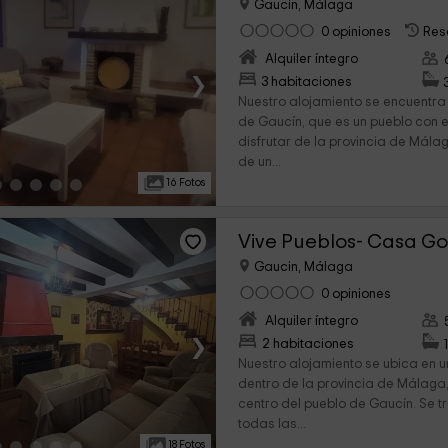
Gaucin, Málaga
0 opiniones
Res
Alquiler íntegro
›
3 habitaciones
Nuestro alojamiento se encuentra
de Gaucín, que es un pueblo con 
disfrutar de la provincia de Mála
de un...
16 Fotos
Vive Pueblos- Casa G
Gaucin, Málaga
0 opiniones
Alquiler íntegro
›
2 habitaciones
Nuestro alojamiento se ubica en un
dentro de la provincia de Málaga, 
centro del pueblo de Gaucín. Se 
todas las...
18 Fotos