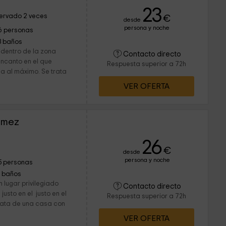
23
ervado 2 veces
€
desde
persona y noche
6 personas
3 baños
 dentro de la zona
Contacto directo
encanto en el que
Respuesta superior a 72h
ga al máximo. Se trata
VER OFERTA
omez
26
€
desde
persona y noche
5 personas
1 baños
 lugar privilegiado
Contacto directo
justo en el justo en el
Respuesta superior a 72h
trata de una casa con
VER OFERTA