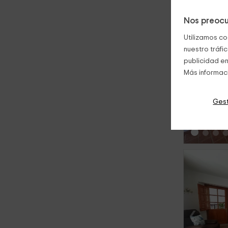
Nos preocu
Utilizamos co
nuestro tráfi
publicidad en
Más informac
‹
Gest
‹