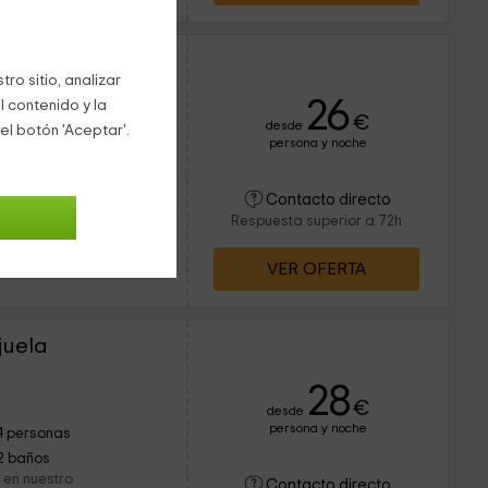
dra
ro sitio, analizar
26
l contenido y la
€
desde
el botón 'Aceptar'.
persona y noche
5 personas
2 baños
lia con la Serranía de
Contacto directo
icados en Gaucín,
Respuesta superior a 72h
 todas las
VER OFERTA
juela
28
€
desde
persona y noche
4 personas
2 baños
 en nuestro
Contacto directo