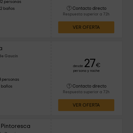
32 personas
Contacto directo
12 baños
Respuesta superior a 72h
VER OFERTA
a
de Gaucin
27
€
desde
persona y noche
4 personas
Contacto directo
1 baños
Respuesta superior a 72h
VER OFERTA
 Pintoresca