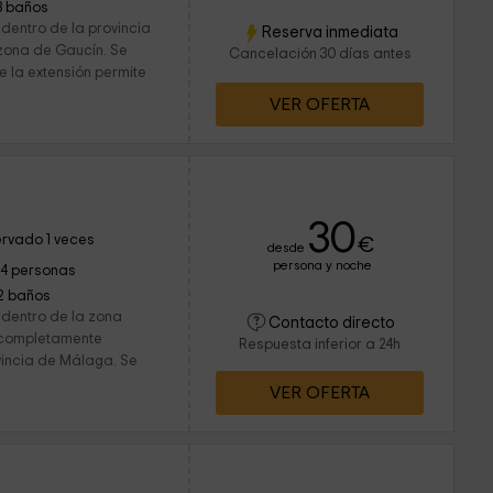
3 baños
dentro de la provincia
Reserva inmediata
zona de Gaucín. Se
Cancelación 30 días antes
e la extensión permite
VER OFERTA
30
rvado 1 veces
€
desde
persona y noche
14 personas
2 baños
 dentro de la zona
Contacto directo
 completamente
Respuesta inferior a 24h
vincia de Málaga. Se
VER OFERTA