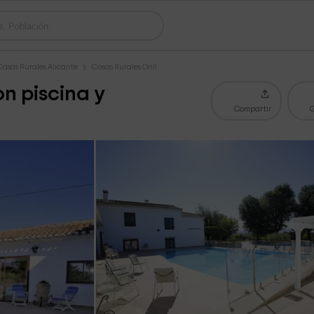
Casas Rurales Alicante
Casas Rurales Onil
n piscina y
Compartir