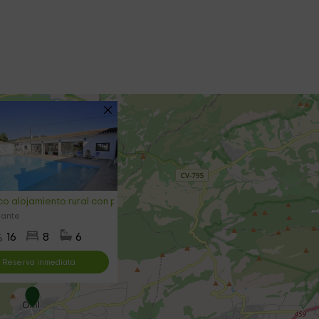
co alojamiento rural con piscina y barbacoa
cante
16
8
6
Reserva inmediata