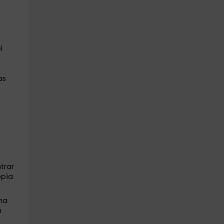
l
as
trar
opia
ma
n