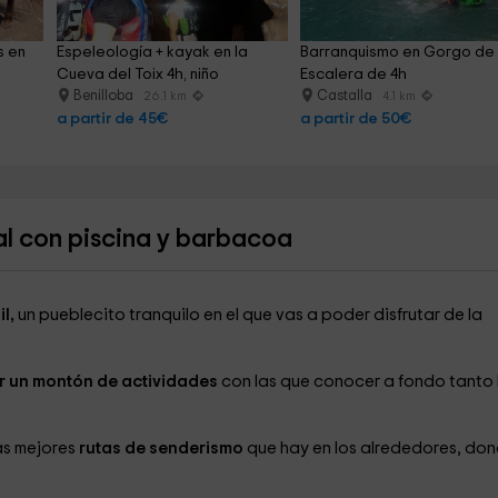
 en 
Espeleología + kayak en la 
Barranquismo en Gorgo de 
Cueva del Toix 4h, niño
Escalera de 4h
Benilloba
Castalla
26.1 km
4.1 km
a partir de 45€
a partir de 50€
al con piscina y barbacoa
il,
un pueblecito tranquilo en el que vas a poder disfrutar de la
r un montón de actividades
con las que conocer a fondo tanto 
as mejores
rutas de senderismo
que hay en los alrededores, do