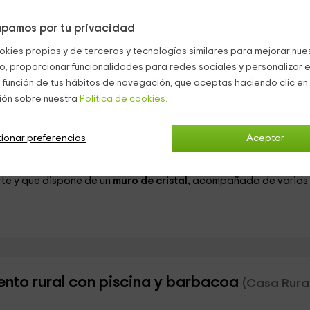
encontrar un conjunto de
sanitarios
amplio para los que os
pamos por tu privacidad
okies propias y de terceros y tecnologías similares para mejorar nuest
co, proporcionar funcionalidades para redes sociales y personalizar e
 función de tus hábitos de navegación, que aceptas haciendo clic en 
 de piedra
, con su conjunto de sillas.
ión sobre nuestra
Política de cookies.
que podáis cocinar en el exterior tranquilamente, acompañado
ionar preferencias
Aceptar
io que comunica con el
comedor interior,
en el que se encuentra 
rte y que dispone de un
muro de cristal,
acompañada de varias
ento rural con piscina y barbacoa
(Casa Rura