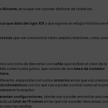
de
Alicante
, en la que vas a poder disfrutar de todas las
nca que data del siglo XIX
y que supone un refugio histórico en e
ersonas
que van a encontrar tanto amplios interiores, como zon
emos una zona de descanso con
sofás
que reciben el calor de la
dáis comer todos juntos, que consta de una
mesa de comedor
ntana
.
diferente, equipadas con varios
armarios
en los que vas a encon
ectrodomésticos
con los que vas a poder cocinar como en tu pr
rbacoa
en la esquina.
ferentes configuraciones
, donde vas a poder encontrar una ca
ando un
total de 19 camas
en las que vas a poder descansar, co
l como las mesillas.