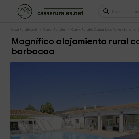
CasasRurales.net
Casas Rurales
Casas Rurales Comunidad Valenciana
Magnífico alojamiento rural co
barbacoa