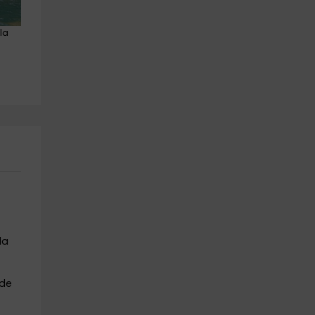
la 
Ruta ecuestre por la Sierra de 
Ruta a caballo de Sierra de 
Alicante 90 minutos
Sax a Castalla 2h
Tibi
Sax
11.3 km
15.4 km
a partir de 35€
a partir de 40€
la
nde