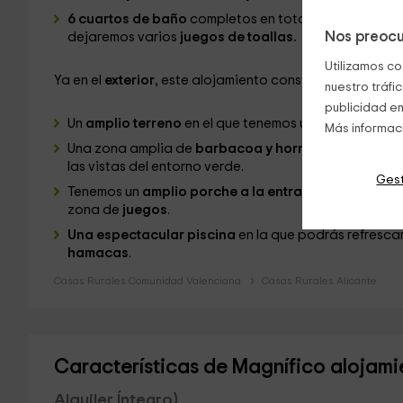
6 cuartos de baño
completos en total, donde vas a 
Nos preocu
dejaremos varios
juegos de toallas.
Utilizamos co
Ya en el
exterior
, este alojamiento consta de:
nuestro tráfi
publicidad en
Un
amplio terreno
en el que tenemos una
mesa amplia
Más informac
Una zona amplia de
barbacoa y horno de leña
para 
las vistas del entorno verde.
Gest
Tenemos un
amplio porche a la entrada,
y otro ampl
zona de
juegos
.
Una espectacular piscina
en la que podrás refresca
hamacas
.
Casas Rurales Comunidad Valenciana
Casas Rurales Alicante
Características de Magnífico alojami
Alquiler Íntegro)