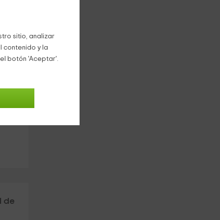
ro sitio, analizar
l contenido y la
el botón 'Aceptar'.
 de
la
l de