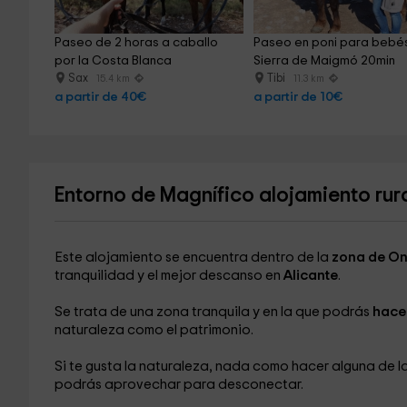
Paseo de 2 horas a caballo 
Paseo en poni para bebés
por la Costa Blanca
Sierra de Maigmó 20min
Sax
Tibi
15.4 km
11.3 km
a partir de 40€
a partir de 10€
Entorno de Magnífico alojamiento rur
Este alojamiento se encuentra dentro de la
zona de On
tranquilidad y el mejor descanso en
Alicante
.
Se trata de una zona tranquila y en la que podrás
hace
naturaleza como el patrimonio.
Si te gusta la naturaleza, nada como hacer alguna de l
podrás aprovechar para desconectar.