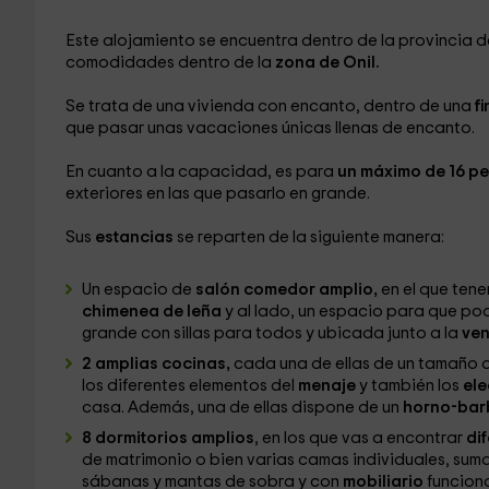
Este alojamiento se encuentra dentro de la provincia 
comodidades dentro de la
zona de Onil.
Se trata de una vivienda con encanto, dentro de una
fi
que pasar unas vacaciones únicas llenas de encanto.
En cuanto a la capacidad, es para
un máximo de 16 p
exteriores en las que pasarlo en grande.
Sus
estancias
se reparten de la siguiente manera:
Un espacio de
salón comedor amplio,
en el que ten
chimenea de leña
y al lado, un espacio para que po
grande con sillas para todos y ubicada junto a la
ve
2 amplias cocinas,
cada una de ellas de un tamaño 
los diferentes elementos del
menaje
y también los
el
casa. Además, una de ellas dispone de un
horno-ba
8 dormitorios amplios
, en los que vas a encontrar
di
de matrimonio o bien varias camas individuales, sum
sábanas y mantas de sobra y con
mobiliario
funciona