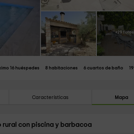
+29 fotos
imo 16 huéspedes
8 habitaciones
6 cuartos de baño
19
Características
Mapa
 rural con piscina y barbacoa