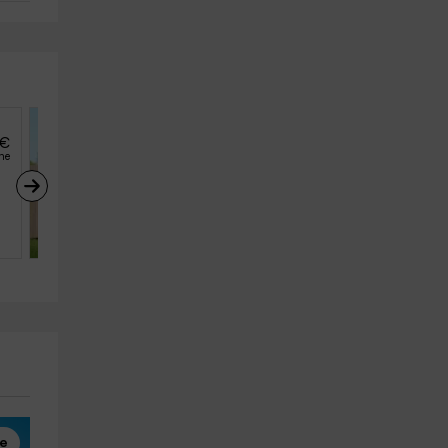
€
55
€
desde
he
persona y noche
Vita
Busturia (Vizcaya)
7
3
3
te
Parapente
Visitas Guiadas