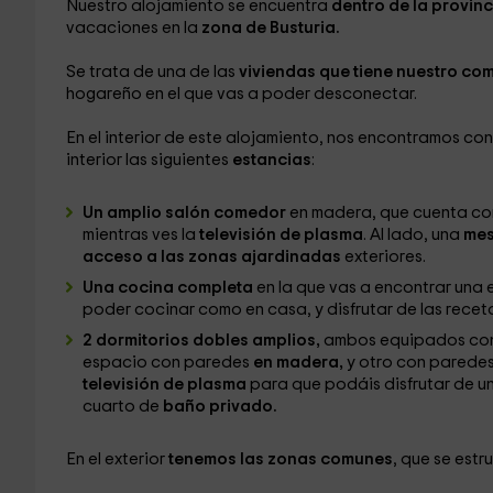
Nuestro alojamiento se encuentra
dentro de la provin
vacaciones en la
zona de Busturia.
Se trata de una de las
viviendas que tiene nuestro co
hogareño en el que vas a poder desconectar.
En el interior de este alojamiento, nos encontramos co
interior las siguientes
estancias
:
Un amplio salón comedor
en madera, que cuenta co
mientras ves la
televisión de plasma
. Al lado, una
me
acceso a las zonas ajardinadas
exteriores.
Una cocina completa
en la que vas a encontrar una 
poder cocinar como en casa, y disfrutar de las recet
2 dormitorios dobles amplios,
ambos equipados con
espacio con paredes
en madera,
y otro con parede
televisión de plasma
para que podáis disfrutar de u
cuarto de
baño privado.
En el exterior
tenemos las zonas comunes
, que se estr