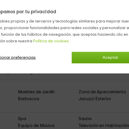
impresionante
piscina
, junto a un
jacuzzi
con vistas de las zonas
pamos por tu privacidad
r de juegos juntos.
okies propias y de terceros y tecnologías similares para mejorar nuest
er en el exterior.
co, proporcionar funcionalidades para redes sociales y personalizar e
 función de tus hábitos de navegación, que aceptas haciendo clic en 
ión sobre nuestra
Política de cookies.
ionar preferencias
Aceptar
Alquiler Íntegro)
Muebles de Jardín
Zona de Aparcamiento
Barbacoa
Jacuzzi Exterior
Spa
Sauna
Equipo de Música
Televisión en Habitació