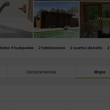
+34 fotos
áximo 4 huéspedes
2 habitaciones
2 cuartos de baño
2
Características
Mapa