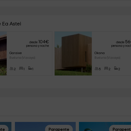
 Ea Astei
104
€
56
desde
desde
persona y noche
persona y noc
Garaixe
Okana
Busturia (Vizcaya)
Busturia (Vizcaya)
2
1
1
5
2
2
nte
Parapente
Parapen