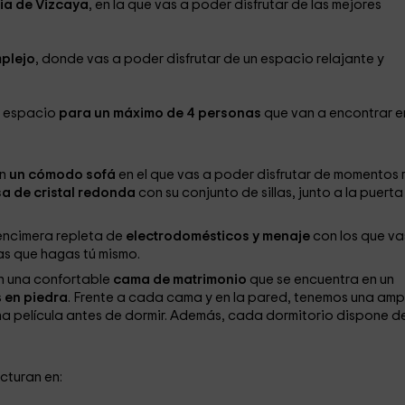
cia de Vizcaya
, en la que vas a poder disfrutar de las mejores
mplejo
, donde vas a poder disfrutar de un espacio relajante y
n espacio
para un máximo de 4 personas
que van a encontrar en
n
un cómodo sofá
en el que vas a poder disfrutar de momentos 
s
a de cristal redonda
con su conjunto de sillas, junto a la puerta
encimera repleta de
electrodomésticos y menaje
con los que va
as que hagas tú mismo.
 una confortable
cama de matrimonio
que se encuentra en un
s
en piedra
. Frente a cada cama y en la pared, tenemos una amp
na película antes de dormir. Además, cada dormitorio dispone d
ucturan en: