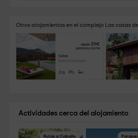
Otros alojamientos en el complejo Las casas de
39
€
desde
persona y noche
Sabai
Busturia (Vizcaya)
5
1
1
Actividades cerca del alojamiento
Rutas a Caballo
Parape