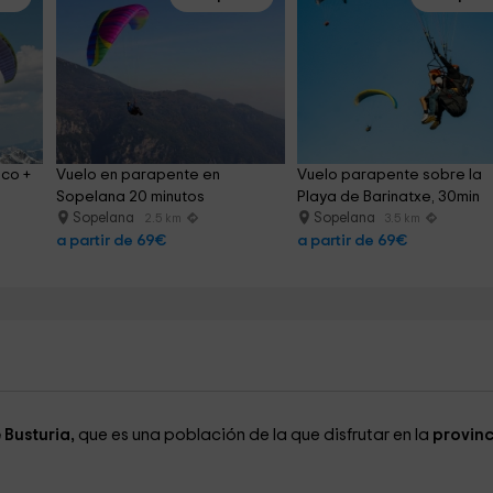
co + 
Vuelo en parapente en 
Vuelo parapente sobre la 
Sopelana 20 minutos
Playa de Barinatxe, 30min
Sopelana
Sopelana
2.5 km
3.5 km
a partir de 69€
a partir de 69€
 Busturia,
que es una población de la que disfrutar en la
provinc