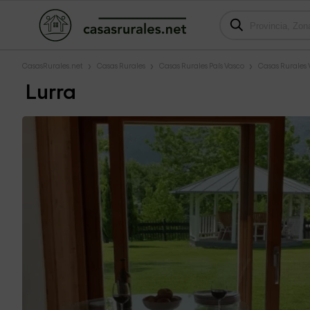
CasasRurales.net
Casas Rurales
Casas Rurales País Vasco
Casas Rurales
Lurra