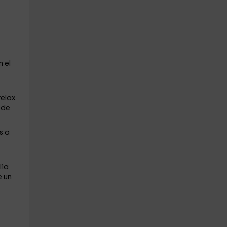
 el
relax
 de
s a
lia
e un