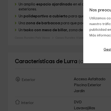
Un amplio
espacio ajardinado
en el que tenemos la 
exteriores.
Nos preocu
Un
polideportivo a cubierto
para que podáis disfruta
Utilizamos co
Una
zona de barbacoa
para que podáis cocinar y com
nuestro tráfi
publicidad en
Un
txoko con mesa de billar,
zona de comer y bar.
Más informac
Casas Rurales País Vasco
Casas Rurales Vizcaya
Gest
Características de Lurra
(Casa Rural de 
Acceso Asfaltado
Exterior
Piscina Exterior
Jardín
DVD
Interior
Lavavajillas