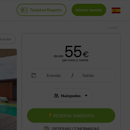
Tarjetas Regalo
Iniciar sesión
Lurra
Guardar
55
€
desde
persona y noche
RESERVA INMEDIATA
1 RESERVAS CONFIRMADAS