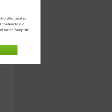
ro sitio, analizar
l contenido y la
el botón 'Aceptar'.
n