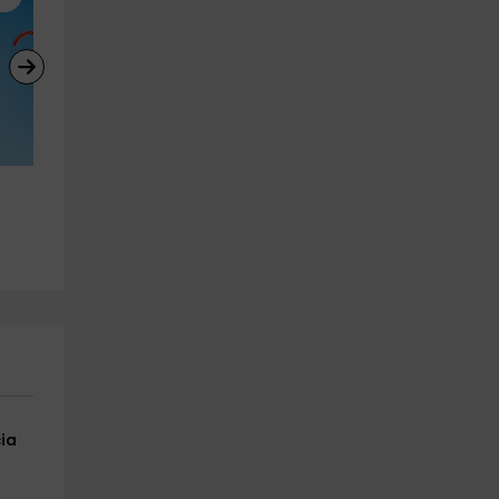
Vuelo en parapente en 
Visita guiada Casco Viejo 
Guipúzcoa 20 minutos y vídeo
Bilbao pintxos y bebida
Sopelana
Bilbao
2.3 km
11.2 km
a partir de 110€
a partir de 22€
ia