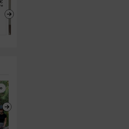
€
55
€
desde
he
persona y noche
Lurra
Busturia (Vizcaya)
4
2
2
lo
Parapente
Puenting