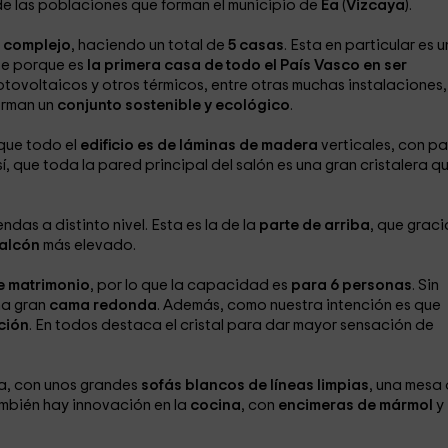
de las poblaciones que forman el municipio de
Ea
(
Vizcaya
).
o
complejo
, haciendo un total de
5 casas
. Esta en particular es 
te porque es
la primera casa de todo el País Vasco en ser
tovoltaicos y otros térmicos, entre otras muchas instalaciones,
orman un
conjunto sostenible y ecológico
.
 que todo el
edificio es de láminas de madera
verticales, con pa
, que toda la pared principal del salón es una gran cristalera q
das a distinto nivel. Esta es la de la
parte de arriba
, que graci
balcón
más elevado.
 matrimonio
, por lo que la capacidad es
para 6 personas
. Sin
na gran
cama redonda
. Además, como nuestra intención es que
ción
. En todos destaca el cristal para dar mayor sensación de
a, con unos grandes
sofás blancos de líneas limpias
, una mesa
mbién hay innovación en la
cocina
, con
encimeras de mármol
y