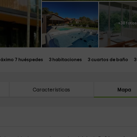
+38 fotos
áximo 7 huéspedes
3 habitaciones
3 cuartos de baño
3
Características
Mapa