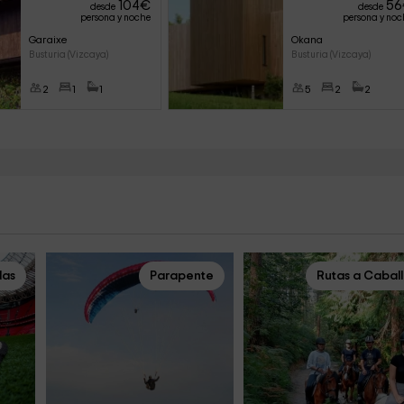
104
€
56
desde
desde
persona y noche
persona y noc
Garaixe
Okana
Busturia (Vizcaya)
Busturia (Vizcaya)
2
1
1
5
2
2
das
Parapente
Rutas a Cabal