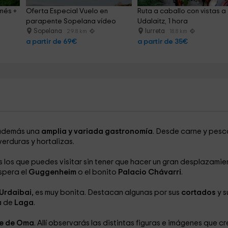
més + 
Oferta Especial Vuelo en 
Ruta a caballo con vistas a 
parapente Sopelana vídeo
Udalaitz, 1 hora
Sopelana
Iurreta
29.8 km
18.8 km
a partir de 69€
a partir de 35€
, además una
amplia y variada gastronomía
. Desde carne y pes
verduras y hortalizas.
s los que puedes visitar sin tener que hacer un gran desplazamie
espera el
Guggenheim
o el bonito
Palacio Chávarri
.
Urdaibai
, es muy bonita. Destacan algunas por sus
cortados
y s
a de
Laga
.
e de Oma
. Allí observarás las distintas figuras e imágenes que c