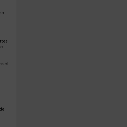
uno
rtes
ue
as al
 de