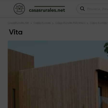
CasasRurales.net
Casas Rurales
Casas Rurales País Vasco
Casas Rurales
Vita