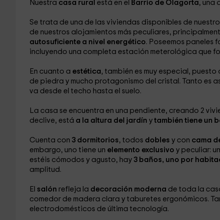
Nuestra
casa rural
está en el
Barrio de Olagorta
, una 
Se trata de una de las viviendas disponibles de nuestr
de nuestros alojamientos más peculiares, principalmen
autosuficiente a nivel energético
. Poseemos paneles fo
incluyendo una completa estación meterológica que f
En cuanto a
estética
, también es muy especial, puesto
de piedra y mucho protagonismo del cristal. Tanto es así
va desde el techo hasta el suelo.
La casa se encuentra en una pendiente, creando 2 vivien
declive, está
a la altura del jardín
y
también tiene un 
Cuenta con
3 dormitorios
, todos
dobles
y con
cama de
embargo, uno tiene un
elemento exclusivo
y peculiar: u
estéis cómodos y agusto, hay
3 baños, uno por habita
amplitud.
El
salón
refleja la
decoración moderna
de toda la cas
comedor de madera clara y taburetes ergonómicos. Ta
electrodomésticos de última tecnología.