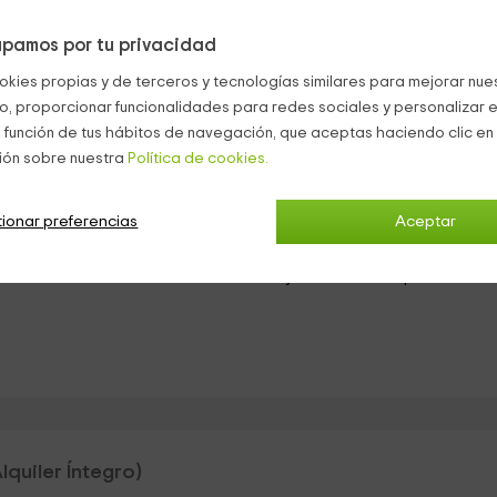
vistas y barandillas transparentes.
pamos por tu privacidad
complejo y sus viviendas. Por eso se han creado multitud de
okies propias y de terceros y tecnologías similares para mejorar nuest
co, proporcionar funcionalidades para redes sociales y personalizar e
 función de tus hábitos de navegación, que aceptas haciendo clic en 
d de darte
masajes
. Además. hay un
jacuzzi
exterior y una gran
ión sobre nuestra
Política de cookies.
spacio dedicado al deporte.
ionar preferencias
Aceptar
estro
comedor y cocina
con vistas a la piscina, o bien una zona 
cenador de madera
con muebles de jardín o a cualquier rincón 
lquiler Íntegro)