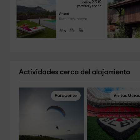
39
€
desde
persona y noche
Sabai
Busturia (Vizcaya)
5
1
1
Actividades cerca del alojamiento
Parapente
Visitas Guia