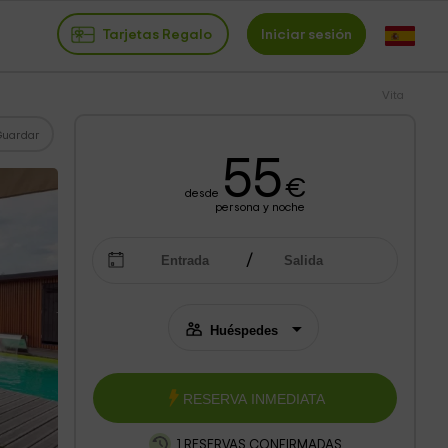
Tarjetas Regalo
Iniciar sesión
Vita
Guardar
55
€
desde
persona y noche
RESERVA INMEDIATA
1 RESERVAS CONFIRMADAS