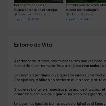
Parapente con vídeo 
Entrada para tour San Ma
Guipúzcoa especial parejas
museo con audioguía
Sopelana
Bilbao
29.8 km
28.4 km
a partir de 110€
a partir de 16€
Entorno de Vita
Alrededor de la casa, hay muchos sitios que ver, pero
fresco de nuestros mares, hasta el típico
vino txakoli
o 
En cuanto a
patrimonio
y lugares de interés, son mucho
Por ejemplo, a
Bilbao
no tardarás ni una hora, y allí te 
Si quieres bañarte en nuestras
playas
, nuestra zona, el
arena fina
, como la de
Ogeia
o, un poco más grande, l
Un lugar muy igual de bonito que de original es el
Bosqu