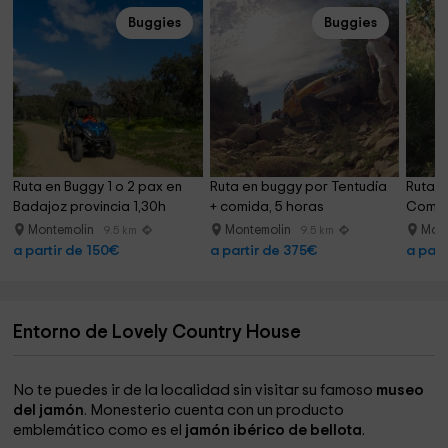
Buggies
Buggies
Ruta en Buggy 1 o 2 pax en 
Ruta en buggy por Tentudía 
Ruta e
Badajoz provincia 1,30h
+ comida, 5 horas
Comarc
Montemolin
Montemolin
Mon
9.5 km
9.5 km
a partir de 150€
a partir de 375€
a part
Entorno de Lovely Country House
No te puedes ir de la localidad sin visitar su famoso
museo
del jamón
. Monesterio cuenta con un producto
emblemático como es el
jamón ibérico de bellota
.