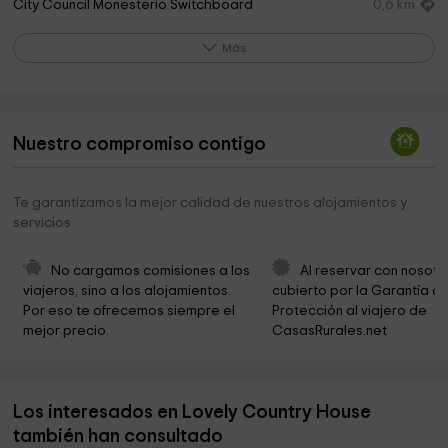
City Council Monesterio Switchboard
0,6 km
Centro de Interpretacion General de la Vía de la
0,6 km
Más
Plata de Monesterio
Ermita de la Candelaria
0,8 km
Aki Nos Vemos
0,9 km
Nuestro compromiso contigo
las moreras Park
0,9 km
Te garantizamos la mejor calidad de nuestros alojamientos y
Cruz del Puerto
1,0 km
servicios
tejar Park
1,2 km
No cargamos comisiones a los 
Al reservar con nosotr
Colada del Ejido Park
1,3 km
viajeros, sino a los alojamientos. 
cubierto por la Garantía de
Por eso te ofrecemos siempre el 
Protección al viajero de 
Embalse de Tentudia
4,7 km
mejor precio.
CasasRurales.net
Cocedero de Altramuces
5,2 km
Rio Viar
5,6 km
Los interesados en Lovely Country House
Cementerio Municipal
5,9 km
también han consultado