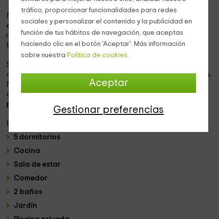
tráfico, proporcionar funcionalidades para redes
Nuestra bonita casa rural se sitúa en el
sur de la provincia
sociales y personalizar el contenido y la publicidad en
de Badajoz
, en el municipio de
Monesterio
. Un pueblo
función de tus hábitos de navegación, que aceptas
rodeado de paisajes únicos, donde reina la paz y
haciendo clic en el botón 'Aceptar'. Más información
tranquilidad de su naturaleza.
sobre nuestra
Política de cookies.
Si estás buscando pasar unos agradables días en
compañía de tu familiar o grupo de amigos, no busques más.
Aceptar
Nuestro alojamiento es perfecto para acogerte a ti y tus
acompañantes. La casa tiene
capacidad para 13
personas
, pensada para grandes grupos.
Gestionar preferencias
La vivienda consta de:
5 dormitorios
Cocina
Sala de estar
Comedor
2 baños
Jardín