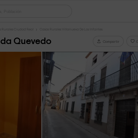
s Rurales Ciudad Real
Casas Rurales Villanueva De Los Infantes
ada Quevedo
Compartir