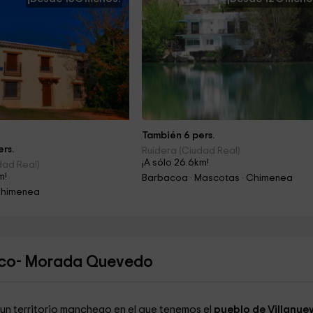
También 6 pers.
rs.
Ruidera (Ciudad Real)
¡A sólo 26.6km!
dad Real)
m!
Barbacoa · Mascotas · Chimenea
Chimenea
heco- Morada Quevedo
un territorio manchego en el que tenemos el
pueblo de Villanue