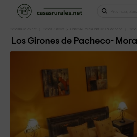
CasasRurales.net
Casas Rurales
Casas Rurales Castilla La Mancha
Casa
Los Girones de Pacheco- Mor