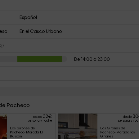
Español
ceso
En el Casco Urbano
s
De 14:00 a 23:00
 de Pacheco
32
€
30
desde
desde
persona y noche
persona y noc
Los Girones de 
Los Girones de 
Pacheco- Morada El 
Pacheco- Morada los 
Buscón
Girones