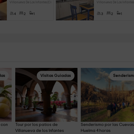
Villanueva De Los Infantes (Ci
Villanueva De Los Infantes
4
2
1
3
2
1
das
Visitas Guiadas
Senderis
 con 
Tour por los patios de 
Senderismo por las Cuevas
Villanueva de los Infantes
Huelma 4 horas