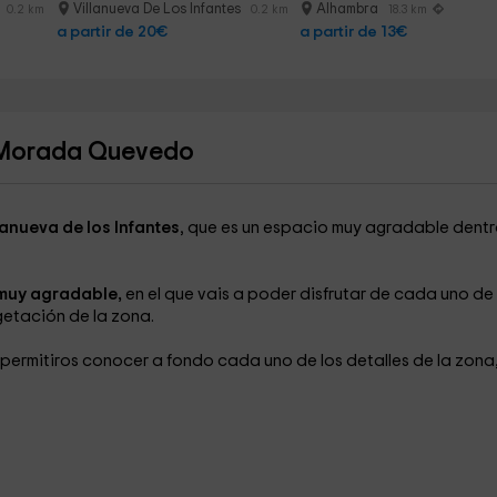
s
Villanueva De Los Infantes
Alhambra
0.2 km
0.2 km
18.3 km
a partir de 20€
a partir de 13€
- Morada Quevedo
anueva de los Infantes
, que es un espacio muy agradable dent
muy agradable,
en el que vais a poder disfrutar de cada uno de 
getación de la zona.
permitiros conocer a fondo cada uno de los detalles de la zona