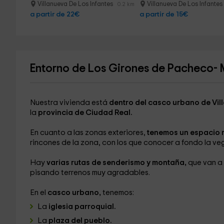
Villanueva De Los Infantes
Villanueva De Los Infante
0.2 km
a partir de 22€
a partir de 15€
Entorno de Los Girones de Pacheco
Nuestra vivienda está
dentro del casco urbano de Vill
la
provincia de Ciudad Real.
En cuanto a las zonas exteriores,
tenemos un espacio 
rincones de la zona, con los que conocer a fondo la ve
Hay
varias rutas de senderismo y montaña,
que van a 
pisando terrenos muy agradables.
En el
casco urbano,
tenemos:
La
iglesia parroquial.
La
plaza del pueblo.