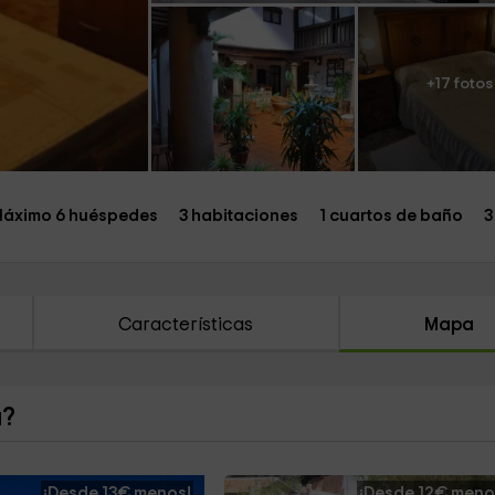
+17 fotos
áximo 6 huéspedes
3 habitaciones
1 cuartos de baño
3
Características
Mapa
a?
¡Desde 13€ menos!
¡Desde 12€ meno