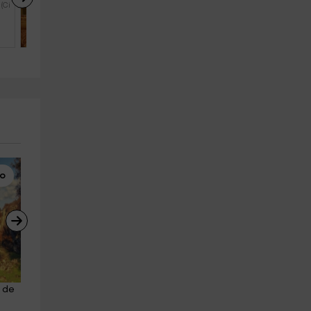
 (Ci
Villanueva De Los Infantes (Ci
5
3
1
mo
Visitas Guiadas
Enoturismo
 de 
Tour por quesería en Villanueva 
Enoturismo bajo las estrellas
de los Infantes
Ciudad Real 5h