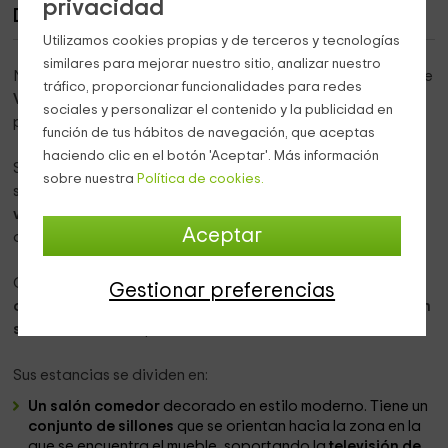
privacidad
Descripción de Los Cinglos
Utilizamos cookies propias y de terceros y tecnologías
similares para mejorar nuestro sitio, analizar nuestro
Nuestro alojamiento se encuentra dentro de la provincia de
tráfico, proporcionar funcionalidades para redes
Valencia
, concretamente en el espacio que forma la
sociales y personalizar el contenido y la publicidad en
población de
Chulilla
.
función de tus hábitos de navegación, que aceptas
haciendo clic en el botón 'Aceptar'. Más información
Se trata de
un complejo de 2 viviendas
en las que te
sobre nuestra
Política de cookies.
sentirás como en casa,
disfrutando al máximo de las
vacaciones
en unos espacios completos y con todo tipo
Aceptar
de comodidades.
Cada vivienda se alquila por separado, con una
Gestionar preferencias
capacidad de 4 personas,
aunque
ampliable mediante un
sofá cama
doble que se encuentra en cada salón.
Sus estancias se dividen en:
Un salón comedor
decorado en estilo moderno. Tiene un
conjunto de sillones
que se orientan hacia la zona en la
que se encuentra el mueble, soportando la
televisión de