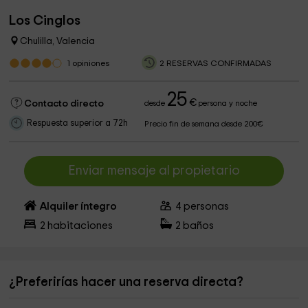
Los Cinglos
Chulilla, Valencia
1
opiniones
2 RESERVAS CONFIRMADAS
25
€
Contacto directo
desde
persona y noche
Respuesta superior a 72h
Precio fin de semana desde 200€
Enviar mensaje al propietario
Alquiler íntegro
4
personas
2
habitaciones
2
baños
¿Preferirías hacer una reserva directa?