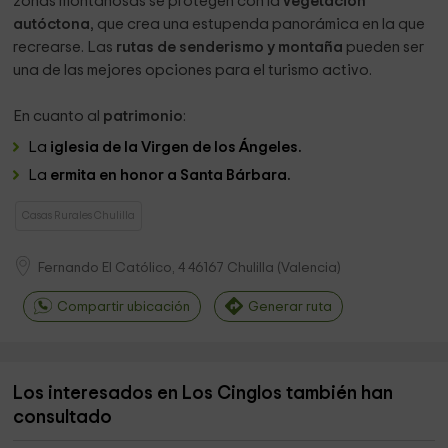
zonas montañosas se protegen con la
vegetación
autóctona
, que crea una estupenda panorámica en la que
recrearse. Las
rutas de senderismo y montaña
pueden ser
una de las mejores opciones para el turismo activo.
En cuanto al
patrimonio
:
La
iglesia de la Virgen de los Ángeles.
La
ermita en honor a Santa Bárbara.
Casas Rurales Chulilla
Fernando El Católico, 4
46167
Chulilla
(
Valencia
)
Compartir ubicación
Generar ruta
Los interesados en Los Cinglos también han
consultado