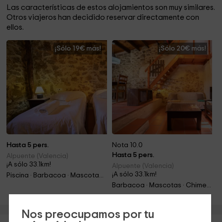
Las características de estos alojamientos son muy similares.
Otros viajeros han decidido reservar directamente con
ellos.
¡Sólo 19€ más!
¡Sólo 20€ más!
Hasta 5 pers.
Nota 10.0
Hasta 5 pers.
Alpuente (Valencia)
¡A sólo 33.1km!
Alpuente (Valencia)
¡A sólo 33.1km!
Piscina · Barbacoa · Mascotas · Chimenea · Jacuzzi
Barbacoa · Mascotas · Chimenea · Jacuzzi
Nos preocupamos por tu