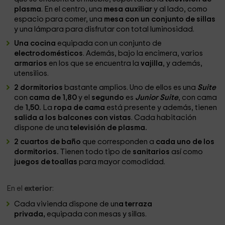
plasma
. En el centro, una
mesa auxiliar
y al lado, como
espacio para comer, una
mesa con un conjunto de sillas
y una lámpara para disfrutar con total luminosidad.
Una cocina
equipada con un conjunto de
electrodomésticos
. Además, bajo la encimera, varios
armarios
en los que se encuentra la
vajilla
, y además,
utensilios.
2 dormitorios
bastante amplios. Uno de ellos es una
Suite
con
cama de 1,80
y el
segundo
es
Junior Suite
, con cama
de
1,50.
La
ropa de cama
está presente y además, tienen
salida a los balcones con vistas
. Cada habitación
dispone de una
televisión de plasma.
2 cuartos de baño
que corresponden a
cada uno de los
dormitorios.
Tienen todo tipo de
sanitarios
así como
juegos de toallas
para mayor comodidad.
En el
exterior
:
Cada vivienda dispone de un
a terraza
privada,
equipada con mesas y sillas.