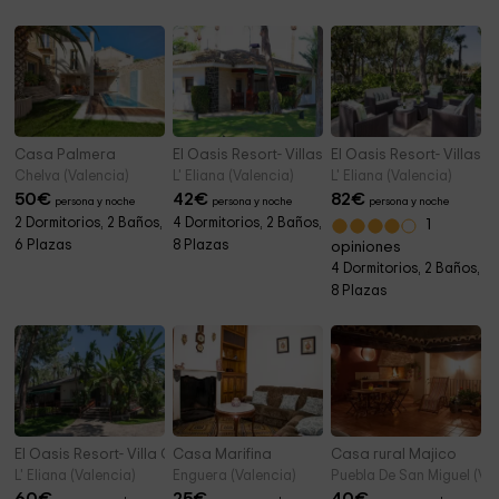
Casa Palmera
El Oasis Resort- Villas Standard
El Oasis Resort- Villas D
Chelva (Valencia)
L' Eliana (Valencia)
L' Eliana (Valencia)
50
€
42
€
82
€
persona y noche
persona y noche
persona y noche
2 Dormitorios, 2 Baños,
4 Dormitorios, 2 Baños,
1
6 Plazas
8 Plazas
opiniones
4 Dormitorios, 2 Baños,
8 Plazas
El Oasis Resort- Villa Casa del Mar
Casa Marifina
Casa rural Majico
L' Eliana (Valencia)
Enguera (Valencia)
Puebla De San Miguel (Val