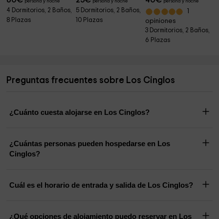
60
€
25
€
40
€
persona y noche
persona y noche
persona y noche
4 Dormitorios, 2 Baños,
5 Dormitorios, 2 Baños,
1
8 Plazas
10 Plazas
opiniones
3 Dormitorios, 2 Baños,
6 Plazas
Preguntas frecuentes sobre Los Cinglos
¿Cuánto cuesta alojarse en Los Cinglos?
¿Cuántas personas pueden hospedarse en Los
Cinglos?
Cuál es el horario de entrada y salida de Los Cinglos?
¿Qué opciones de alojamiento puedo reservar en Los