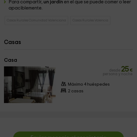
Para compartir,
un jardín
en el que se puede comer o leer
apaciblemente.
Casas Rurales Comunidad Valenciana
Casas Rurales Valencia
Casas
Casa
25
desde
€
persona y noche
Máximo 4 huéspedes
2 casas