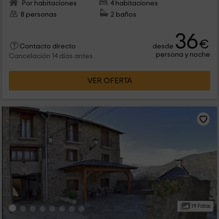
Por habitaciones
4 habitaciones
8 personas
2 baños
36
€
desde
Contacto directo
persona y noche
Cancelación 14 días antes
VER OFERTA
19 Fotos