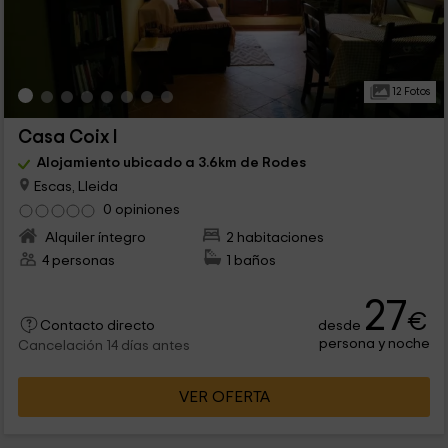
12 Fotos
Casa Coix I
Alojamiento ubicado a 3.6km de Rodes
Escas, Lleida
0 opiniones
Alquiler íntegro
2 habitaciones
4 personas
1 baños
27
€
desde
Contacto directo
persona y noche
Cancelación 14 días antes
VER OFERTA