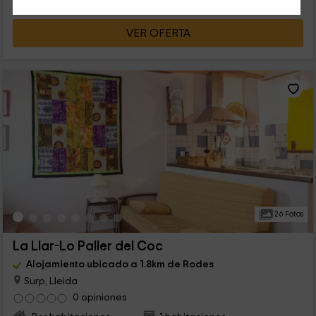
VER OFERTA
26 Fotos
La Llar-Lo Paller del Coc
Alojamiento ubicado a 1.8km de Rodes
Surp, Lleida
0 opiniones