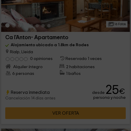
16 Fotos
Ca l'Anton- Apartamento
Alojamiento ubicado a 1.8km de Rodes
Rialp, Lleida
0 opiniones
Reservado 1 veces
Alquiler íntegro
2 habitaciones
6 personas
1 baños
25
€
Reserva inmediata
desde
persona y noche
Cancelación 14 días antes
VER OFERTA