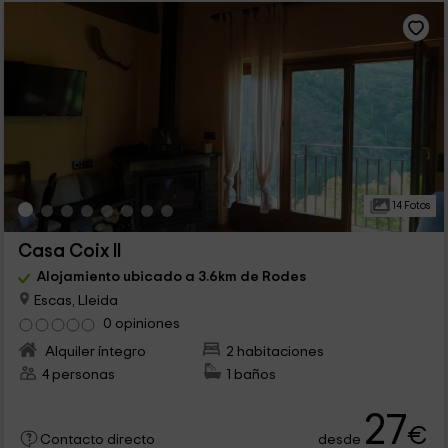
14 Fotos
Casa Coix II
Alojamiento ubicado a 3.6km de Rodes
Escas, Lleida
0 opiniones
Alquiler íntegro
2 habitaciones
4 personas
1 baños
27
€
desde
Contacto directo