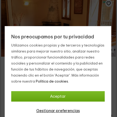
Nos preocupamos por tu privacidad
Utilizamos cookies propias y de terceros y tecnologías
13 Fotos
similares para mejorar nuestro sitio, analizar nuestro
tráfico, proporcionar funcionalidades para redes
Cal Roset 2
sociales y personalizar el contenido y la publicidad en
Alojamiento ubicado a 1.8km de Rodes
función de tus hábitos de navegación, que aceptas
Rialp, Lleida
haciendo clic en el botón 'Aceptar'. Más información
0 opiniones
sobre nuestra
Política de cookies.
Alquiler íntegro
2 habitaciones
4 personas
2 baños
Aceptar
32
€
Gestionar preferencias
desde
Contacto directo
persona y noche
Cancelación 14 días antes