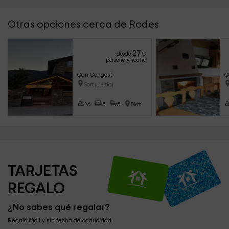
Otras opciones cerca de Rodes
27
desde
€
persona y noche
Can Congost
C
Sort (Lleida)
16
5
5
8km
TARJETAS 
REGALO
¿No sabes qué regalar?
Regalo fácil y sin fecha de caducidad