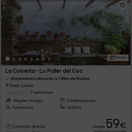
18 Fotos
La Coberta - Lo Paller del Coc
Alojamiento ubicado a 1.8km de Rodes
Rialp, Lleida
0 opiniones
Alquiler íntegro
2 habitaciones
4 personas
1 baños
59
€
desde
Contacto directo
persona y noche