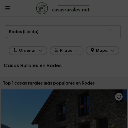
CasasRurales.net
Casas Rurales
Casas Rurales Cataluña
Casas Rurales
Lleida
Casas Rurales Rodes
Las 1 mejores casas rurales en Rodes de 2026
Rodes (Lleida)
Ordenar
Filtros
Mapa
Casas Rurales en Rodes
Ordenar por:
Top 1 casas rurales más populares en Rodes