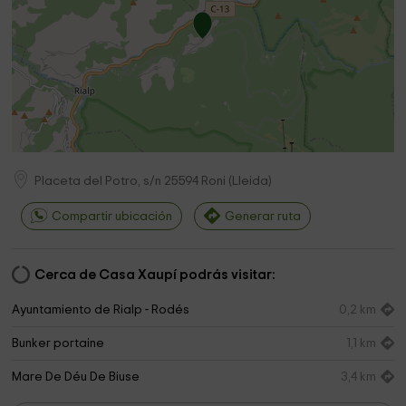
Placeta del Potro, s/n
25594
Roni
(
Lleida
)
Compartir ubicación
Generar ruta
Cerca de Casa Xaupí podrás visitar:
Ayuntamiento de Rialp - Rodés
0,2 km
Bunker portaine
1,1 km
Mare De Déu De Biuse
3,4 km