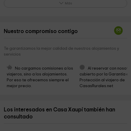
RocRoi Adventure Center
3,5 km
Más
Ayuntamiento de Rialp
3,9 km
Parròquia de Berani
4,0 km
Nuestro compromiso contigo
Capella de Sant Jaume
5,0 km
Ayuntamiento de Llavorsí
5,0 km
Te garantizamos la mejor calidad de nuestros alojamientos y
servicios
Fosa común Hostal de Aidí
6,2 km
Ayuntamiento de Sort
6,4 km
No cargamos comisiones a los 
Al reservar con nosotr
viajeros, sino a los alojamientos. 
cubierto por la Garantía de
MUSEU PRESO CAMI DE LA LLIBERTAT
6,4 km
Por eso te ofrecemos siempre el 
Protección al viajero de 
mejor precio.
CasasRurales.net
Iglesia de Sort
6,6 km
Esculptura General Moragues
6,6 km
Los interesados en Casa Xaupí también han
Saint Feliu Catholic Church
6,6 km
consultado
Iglesia de Sant Esteve de Sorre
6,8 km