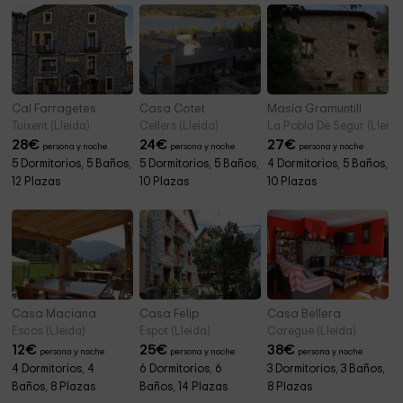
Cal Farragetes
Casa Cotet
Masía Gramuntill
Tuixent (Lleida)
Cellers (Lleida)
La Pobla De Segur (Lleida
28
€
24
€
27
€
persona y noche
persona y noche
persona y noche
5 Dormitorios, 5 Baños,
5 Dormitorios, 5 Baños,
4 Dormitorios, 5 Baños,
12 Plazas
10 Plazas
10 Plazas
Casa Maciana
Casa Felip
Casa Bellera
Escos (Lleida)
Espot (Lleida)
Caregue (Lleida)
12
€
25
€
38
€
persona y noche
persona y noche
persona y noche
4 Dormitorios, 4
6 Dormitorios, 6
3 Dormitorios, 3 Baños,
Baños, 8 Plazas
Baños, 14 Plazas
8 Plazas