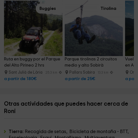
Buggies
Tirolina
Ruta en buggy por el Parque 
Parque tirolinas 2 circuitos 
Vuelo 
del Alto Pirineo 2 hrs
medio y alto Sobirà
en Age
Sant Julià de Lòria
Pallars Sobira
Org
25.3 km
13.3 km
a partir de 180€
a partir de 25€
a part
Otras actividades que puedes hacer cerca de
Roni
Tierra:
Recogida de setas, Bicicleta de montaña - BTT,
Espeleología, Esquí, Montañismo, Multiaventura,