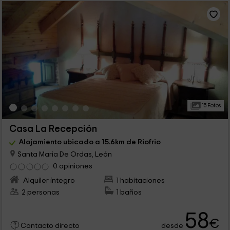
15 Fotos
Casa La Recepción
Alojamiento ubicado a 15.6km de Riofrio
Santa Maria De Ordas, León
0 opiniones
Alquiler íntegro
1 habitaciones
2 personas
1 baños
58
€
desde
Contacto directo