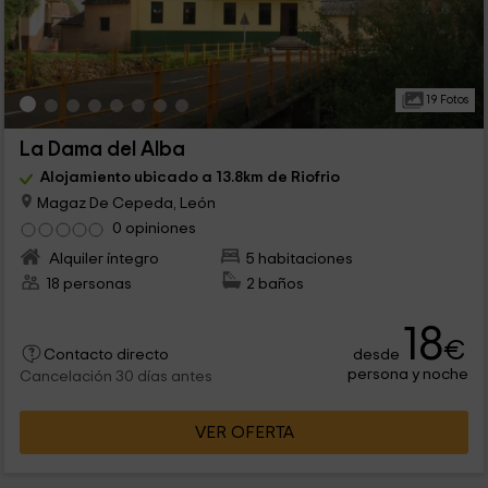
19 Fotos
La Dama del Alba
Alojamiento ubicado a 13.8km de Riofrio
Magaz De Cepeda, León
0 opiniones
Alquiler íntegro
5 habitaciones
18 personas
2 baños
18
€
desde
Contacto directo
persona y noche
Cancelación 30 días antes
VER OFERTA