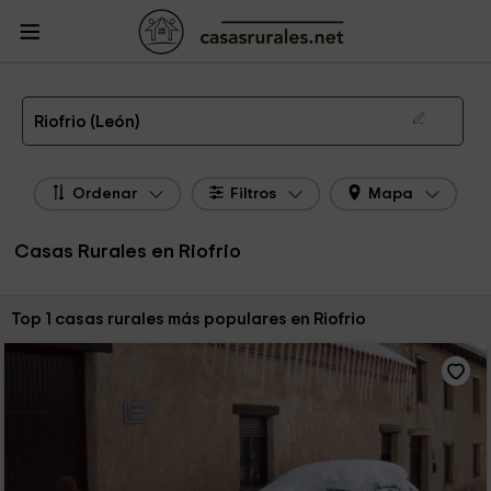
CasasRurales.net
Casas Rurales
Casas Rurales Castilla y León
Casas
Rurales León
Casas Rurales Riofrio
Las 1 mejores casas rurales en Riofrio de 2026
Riofrio (León)
Ordenar
Filtros
Mapa
Casas Rurales en Riofrio
Ordenar por:
Top 1 casas rurales más populares en Riofrio