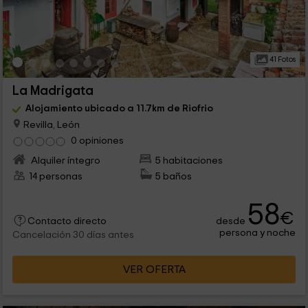
41 Fotos
La Madrigata
Alojamiento ubicado a 11.7km de Riofrio
Revilla, León
0 opiniones
Alquiler íntegro
5 habitaciones
14 personas
5 baños
58
€
desde
Contacto directo
persona y noche
Cancelación 30 días antes
VER OFERTA