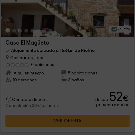
25 Fotos
Casa El Magüeto
Alojamiento ubicado a 16.6km de Riofrio
Combarros, León
0 opiniones
Alquiler íntegro
5 habitaciones
10 personas
3 baños
52
€
desde
Contacto directo
persona y noche
Cancelación 30 días antes
VER OFERTA