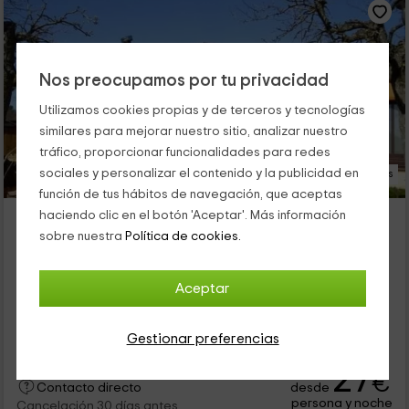
Nos preocupamos por tu privacidad
Utilizamos cookies propias y de terceros y tecnologías
similares para mejorar nuestro sitio, analizar nuestro
tráfico, proporcionar funcionalidades para redes
sociales y personalizar el contenido y la publicidad en
23 Fotos
función de tus hábitos de navegación, que aceptas
Casa Rural Tío Vicente
haciendo clic en el botón 'Aceptar'. Más información
sobre nuestra
Política de cookies.
Alojamiento ubicado a 10.3km de Riofrio
Abano, León
0 opiniones
Aceptar
Alquiler íntegro
3 habitaciones
6 personas
2 baños
Gestionar preferencias
27
€
desde
Contacto directo
persona y noche
Cancelación 30 días antes