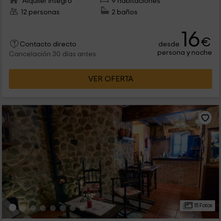
Alquiler íntegro
9 habitaciones
12 personas
2 baños
16
€
desde
Contacto directo
persona y noche
Cancelación 30 días antes
VER OFERTA
15 Fotos