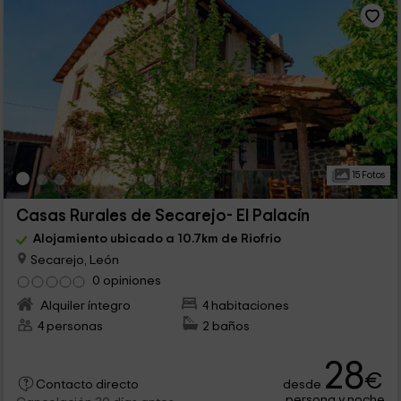
15 Fotos
Casas Rurales de Secarejo- El Palacín
Alojamiento ubicado a 10.7km de Riofrio
Secarejo, León
0 opiniones
Alquiler íntegro
4 habitaciones
4 personas
2 baños
28
€
desde
Contacto directo
persona y noche